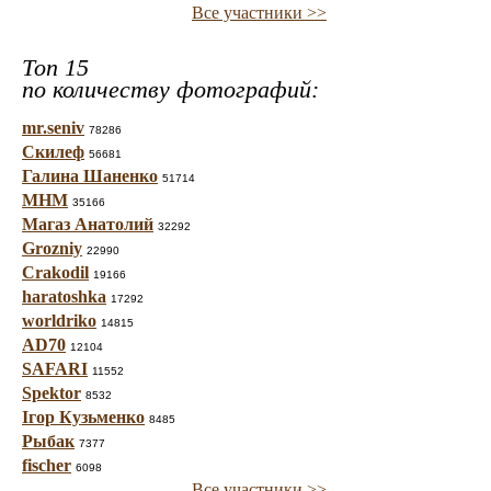
Все участники >>
Топ 15
по количеству фотографий:
mr.seniv
78286
Скилеф
56681
Галина Шаненко
51714
МНМ
35166
Магаз Анатолий
32292
Grozniy
22990
Crakodil
19166
haratoshka
17292
worldriko
14815
AD70
12104
SAFARI
11552
Spektor
8532
Ігор Кузьменко
8485
Рыбак
7377
fischer
6098
Все участники >>