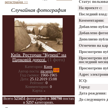
Статус пользова
регистрации >>
На проекте с:
Случайная фотография
Последний вход:
Комментарии:
Добавлено публ
Добавлено фото
Дополнено публ
Отмечено на ка
Просмотрено пу
Київ. Ресторан "Курені" на
Просмотрено пу
Парковій дорозі.
(1 фото)
последний месяц
Категория:
Киев
Просмотрено пуб
VIP
Автор поста:
mr.seniv
Адрес электрон
Год съемки:
1960-1965
Дата:
25.12.2019 15:08
ICQ:
Рейтинг:
0
Комментарии:
0
Город:
Карта:
-
Дата рождения:
Всего
523451
фотографий в
300790
постах
До следующего 
в
5257
категориях.