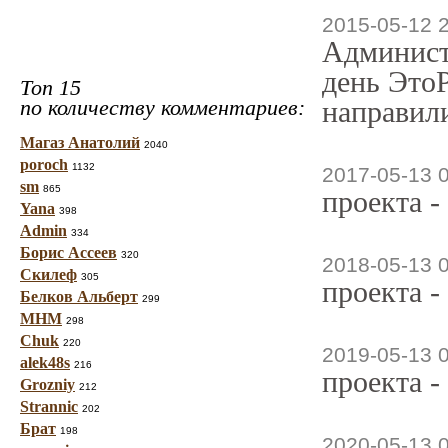
2015-05-12 
Админист
день ЭтоР
Топ 15
по количеству комментариев:
направили
Магаз Анатолий
2040
poroch
1132
2017-05-13 
sm
865
проекта -
Yana
398
Admin
334
Борис Ассеев
320
2018-05-13 
Скилеф
305
проекта -
Белков Альберт
299
МНМ
298
Chuk
220
2019-05-13 
alek48s
216
проекта -
Grozniy
212
Strannic
202
Брат
198
2020-05-13 