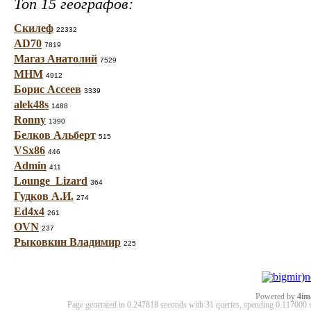
Топ 15 географов:
Скилеф
22332
AD70
7819
Магаз Анатолий
7529
МНМ
4912
Борис Ассеев
3339
alek48s
1488
Ronny
1390
Белков Альберт
515
VSx86
446
Admin
411
Lounge_Lizard
364
Гудков А.И.
274
Ed4x4
261
OVN
237
Рыковкин Владимир
225
Powered by
4im
Page generated in 0.247818 seconds with 31 queries, spending 0.11700