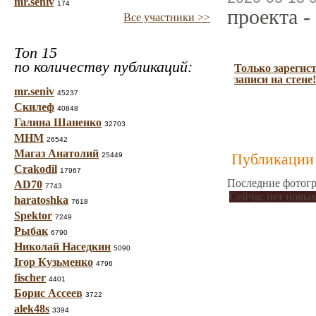
mr.seniv
174
проекта -
Все участники >>
Топ 15
по количеству публикаций:
Только зарегис
записи на стене!
mr.seniv
45237
Скилеф
40848
Галина Шаненко
32703
МНМ
26542
Магаз Анатолий
Публикации 
25449
Crakodil
17967
Последние фотогр
AD70
7743
Сейчас нет новых
haratoshka
7618
Spektor
7249
Рыбак
6790
Николай Наседкин
5090
Ігор Кузьменко
4796
fischer
4401
Борис Ассеев
3722
alek48s
3394