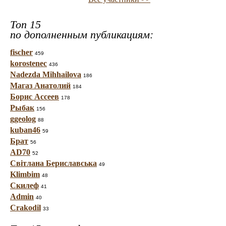
Топ 15
по дополненным публикациям:
fischer
459
korostenec
436
Nadezda Mihhailova
186
Магаз Анатолий
184
Борис Ассеев
178
Рыбак
156
ggeolog
88
kuban46
59
Брат
56
AD70
52
Світлана Бериславська
49
Klimbim
48
Скилеф
41
Admin
40
Crakodil
33