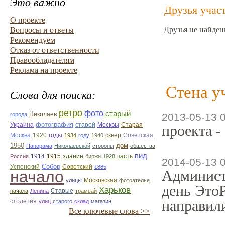
Это важно
Друзья учас
О проекте
Друзья не найден
Вопросы и ответы
Рекомендуем
Отказ от ответственности
Правообладателям
Реклама на проекте
Стена у
Слова для поиска:
ретро
фото
старый
Николаев
города
2013-05-13 
фотография
Украина
Старая
старой
Москвы
проекта -
Москва
1920
годы
сквер
1934
году
1940
Советская
1950
дом
Панорама
Николаевской
стороны
общества
вид
1914
1915
здание
Россия
биржи
1928
часть
2014-05-13 
Собор
Успенский
Советский
1885
Админист
начало
улицы
Московская
фотоателье
день ЭтоР
Харьков
Старые
начала
Ленина
трамвай
направили
столетия
улиц
старого
склад
магазин
Все ключевые слова >>