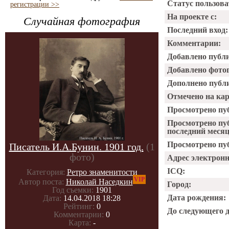
Статус пользова
регистрации >>
На проекте с:
Случайная фотография
Последний вход:
Комментарии:
Добавлено публ
Добавлено фото
Дополнено публ
Отмечено на ка
Просмотрено пу
Просмотрено пу
последний месяц
Просмотрено пуб
Писатель И.А.Бунин. 1901 год.
(1
фото)
Адрес электрон
ICQ:
Категория:
Ретро знаменитости
VIP
Автор поста:
Николай Наседкин
Город:
Год съемки:
1901
Дата рождения:
Дата:
14.04.2018 18:28
Рейтинг:
0
До следующего 
Комментарии:
0
Карта:
-