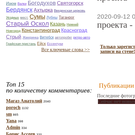
Богодухов
Святогорск
Изюм
Валки
Бердянск
Ахтырка
Введенская церковь
2020-09-12 
Сумы
Таганрог
Лубны
Уездных
мест.
проекта -
Старый Оскол
Казань
Нижний
Константиноград
Красноград
Новгород
Стрый
Витебск
Жмеринка
автопробег
ретро-авто
Ейск
Графская пристань
Ессентуки
Только зарегис
Все ключевые слова >>
записи на стене!
Топ 15
Публикации 
по количеству комментариев:
Последние фотогр
Магаз Анатолий
Сейчас нет новых
2040
poroch
1132
sm
865
Yana
398
Admin
334
Борис Ассеев
320