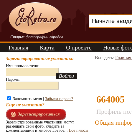
Старые фотографии городов
Главная
Карта
О проекте
Новые фот
Вы здесь:
Главная
Зарегистрированные участники
Имя пользователя:
Пароль:
664005
Запомнить меня |
Забыли пароль?
Еще не участник?
Профиль пол
Общая инфор
Зарегистрированные участники могут
размещать свои фото, следить за
комментариями и многое другое...
Все плюсы