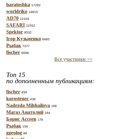
haratoshka
17292
worldriko
14815
AD70
12104
SAFARI
11552
Spektor
8532
Ігор Кузьменко
8485
Рыбак
7377
fischer
6098
Все участники >>
Топ 15
по дополненным публикациям:
fischer
459
korostenec
436
Nadezda Mihhailova
186
Магаз Анатолий
184
Борис Ассеев
178
Рыбак
156
ggeolog
88