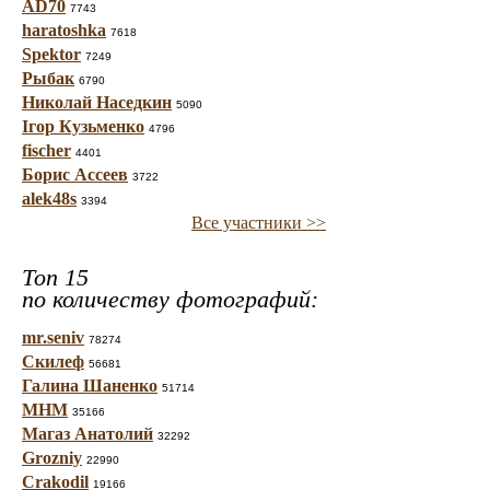
AD70
7743
haratoshka
7618
Spektor
7249
Рыбак
6790
Николай Наседкин
5090
Ігор Кузьменко
4796
fischer
4401
Борис Ассеев
3722
alek48s
3394
Все участники >>
Топ 15
по количеству фотографий:
mr.seniv
78274
Скилеф
56681
Галина Шаненко
51714
МНМ
35166
Магаз Анатолий
32292
Grozniy
22990
Crakodil
19166