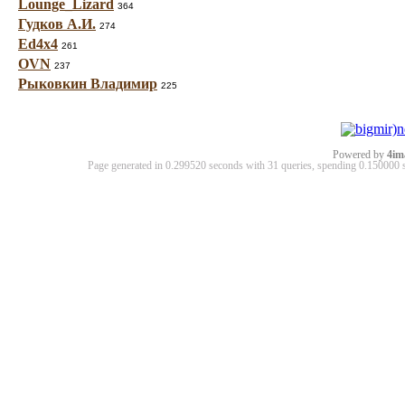
Lounge_Lizard
364
Гудков А.И.
274
Ed4x4
261
OVN
237
Рыковкин Владимир
225
Powered by
4im
Page generated in 0.299520 seconds with 31 queries, spending 0.15000