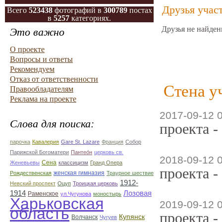
Друзья учас
Всего
523438
фотографий в
300789
постах
в
5257
категориях.
Друзья не найден
Это важно
О проекте
Вопросы и ответы
Рекомендуем
Отказ от ответственности
Стена у
Правообладателям
Реклама на проекте
2017-09-12 
Слова для поиска:
проекта -
парочка
Кавалерия
Gare St. Lazare
Франция
Собор
Парижской Богоматери
Пантео́н
церковь св.
2018-09-12 
Сена
Женевьевы
классицизм
Гранд Опера
проекта -
женская гимназия
Рождественская
Траурное шествие
1912-
Невский проспект
Оцуп
Троицкая церковь
1914
Лозовая
Раменское
ул.Чугунова
моностырь
Харьковская
2019-09-12 
область
проекта -
Купянск
Волчанск
Чугуев