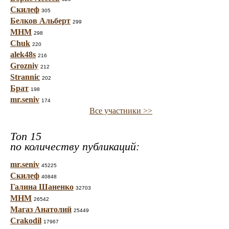
Скилеф
305
Белков Альберт
299
МНМ
298
Chuk
220
alek48s
216
Grozniy
212
Strannic
202
Брат
198
mr.seniv
174
Все участники >>
Топ 15
по количеству публикаций:
mr.seniv
45225
Скилеф
40848
Галина Шаненко
32703
МНМ
26542
Магаз Анатолий
25449
Crakodil
17967