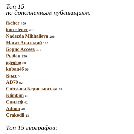
Топ 15
по дополненным публикациям:
fischer
459
korostenec
436
Nadezda Mihhailova
186
Магаз Анатолий
184
Борис Ассеев
178
Рыбак
156
ggeolog
88
kuban46
59
Брат
56
AD70
52
Світлана Бериславська
49
Klimbim
48
Скилеф
41
Admin
40
Crakodil
33
Топ 15 географов: