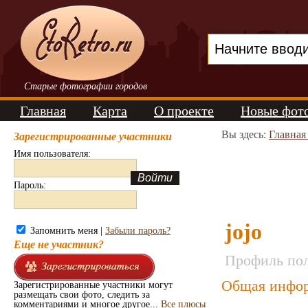
Старые фотографии городов
Главная
Карта
О проекте
Новые фот
Вы здесь:
Главная
Зарегистрированные участники
Имя пользователя:
Пароль:
jojo
Запомнить меня |
Забыли пароль?
Еще не участник?
Профиль пол
Общая инфор
Зарегистрированные участники могут
размещать свои фото, следить за
комментариями и многое другое...
Все плюсы