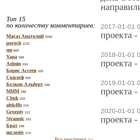
направили
Топ 15
по количеству комментариев:
2017-01-01 
проекта -
Магаз Анатолий
2040
poroch
1132
sm
865
2018-01-01 
Yana
398
проекта -
Admin
334
Борис Ассеев
320
Скилеф
305
2019-01-01 
Белков Альберт
299
проекта -
МНМ
298
Chuk
220
alek48s
216
2020-01-01 
Grozniy
212
проекта -
Strannic
202
Брат
198
mr.seniv
174
Все участники >>