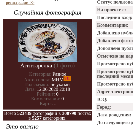
Статус пользова
регистрации >>
На проекте с:
Случайная фотография
Последний вход:
Комментарии:
Добавлено публ
Добавлено фото
Дополнено публ
Отмечено на ка
Просмотрено пу
Агиттарелка
(1 фото)
Просмотрено пу
Категория:
Разное
последний месяц
VIP
Автор поста:
МНМ
Просмотрено пуб
Год съемки:
не указан
Дата:
12.06.2020 20:18
Адрес электрон
Рейтинг:
0
Комментарии:
0
ICQ:
Карта:
-
Город:
Всего
523439
фотографий в
300790
постах
Дата рождения:
в
5257
категориях.
До следующего 
Это важно