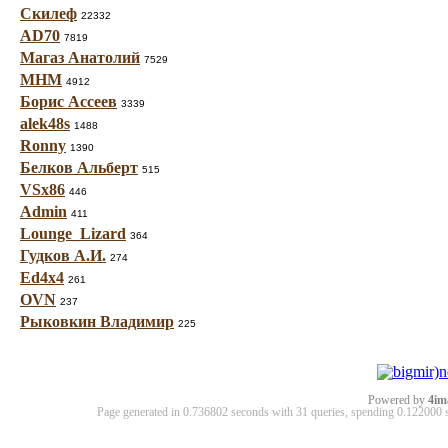
Скилеф
22332
AD70
7819
Магаз Анатолий
7529
МНМ
4912
Борис Ассеев
3339
alek48s
1488
Ronny
1390
Белков Альберт
515
VSx86
446
Admin
411
Lounge_Lizard
364
Гудков А.И.
274
Ed4x4
261
OVN
237
Рыковкин Владимир
225
Powered by
4im
Page generated in 0.736802 seconds with 31 queries, spending 0.12200