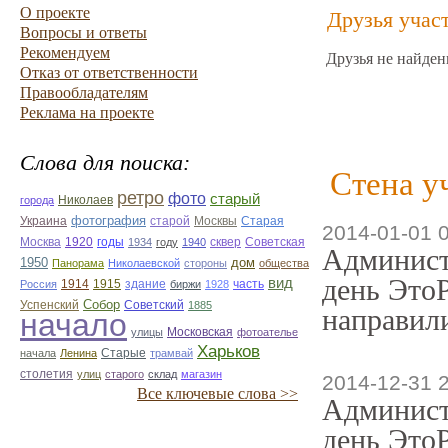
О проекте
Друзья учас
Вопросы и ответы
Рекомендуем
Друзья не найден
Отказ от ответственности
Правообладателям
Реклама на проекте
Слова для поиска:
Стена у
ретро
фото
старый
Николаев
города
фотография
Украина
Старая
старой
Москвы
2014-01-01 
Москва
1920
годы
сквер
1934
году
1940
Советская
Админист
1950
дом
Панорама
Николаевской
стороны
общества
день ЭтоР
вид
1914
1915
здание
Россия
биржи
1928
часть
Собор
Успенский
Советский
1885
направили
начало
улицы
Московская
фотоателье
Харьков
Старые
начала
Ленина
трамвай
столетия
улиц
старого
склад
магазин
2014-12-31 
Все ключевые слова >>
Админист
день ЭтоР