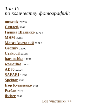
Топ 15
по количеству фотографий:
mr.seniv
78286
Скилеф
56681
Галина Шаненко
51714
МНМ
35166
Магаз Анатолий
32292
Grozniy
22990
Crakodil
19166
haratoshka
17292
worldriko
14815
AD70
12104
SAFARI
11552
Spektor
8532
Ігор Кузьменко
8485
Рыбак
7377
fischer
6098
Все участники >>