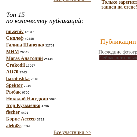
Только зарегис
записи на стене!
Топ 15
по количеству публикаций:
mr.seniv
45237
Скилеф
40848
Публикации 
Галина Шаненко
32703
МНМ
Последние фотогр
26542
Сейчас нет новых
Магаз Анатолий
25449
Crakodil
17967
AD70
7743
haratoshka
7618
Spektor
7249
Рыбак
6790
Николай Наседкин
5090
Ігор Кузьменко
4796
fischer
4401
Борис Ассеев
3722
alek48s
3394
Все участники >>