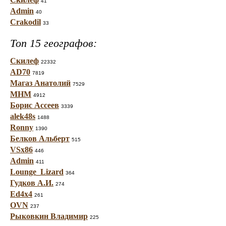
41
Admin
40
Crakodil
33
Топ 15 географов:
Скилеф
22332
AD70
7819
Магаз Анатолий
7529
МНМ
4912
Борис Ассеев
3339
alek48s
1488
Ronny
1390
Белков Альберт
515
VSx86
446
Admin
411
Lounge_Lizard
364
Гудков А.И.
274
Ed4x4
261
OVN
237
Рыковкин Владимир
225