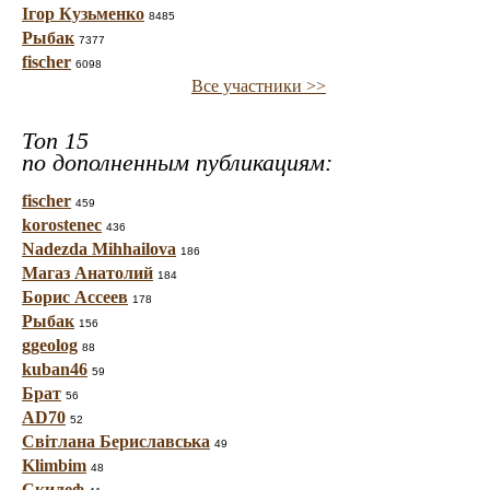
Ігор Кузьменко
8485
Рыбак
7377
fischer
6098
Все участники >>
Топ 15
по дополненным публикациям:
fischer
459
korostenec
436
Nadezda Mihhailova
186
Магаз Анатолий
184
Борис Ассеев
178
Рыбак
156
ggeolog
88
kuban46
59
Брат
56
AD70
52
Світлана Бериславська
49
Klimbim
48
Скилеф