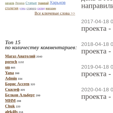
Харьков
Старые
направили
начала
Ленина
трамвай
столетия
улиц
старого
склад
магазин
Все ключевые слова >>
2017-04-18 
проекта -
Топ 15
2018-04-18 
по количеству комментариев:
проекта -
Магаз Анатолий
2040
poroch
1132
2019-04-18 
sm
865
проекта -
Yana
398
Admin
334
Борис Ассеев
320
2020-04-18 
Скилеф
305
проекта -
Белков Альберт
299
МНМ
298
Chuk
220
alek48s
216