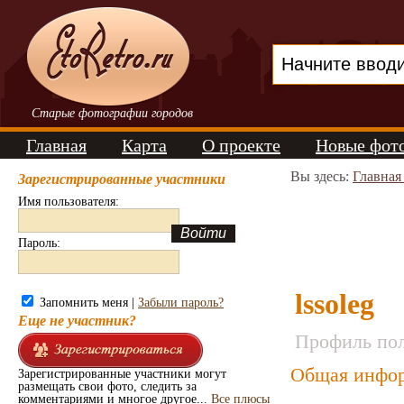
Старые фотографии городов
Главная
Карта
О проекте
Новые фот
Вы здесь:
Главная
Зарегистрированные участники
Имя пользователя:
Пароль:
lssoleg
Запомнить меня |
Забыли пароль?
Еще не участник?
Профиль пол
Общая инфор
Зарегистрированные участники могут
размещать свои фото, следить за
комментариями и многое другое...
Все плюсы