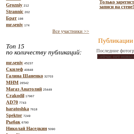
Только зарегис
Grozniy
212
записи на стене!
Strannic
202
Брат
198
mr.seniv
174
Все участники >>
Публикации 
Топ 15
Последние фотогр
по количеству публикаций:
Сейчас нет новых
mr.seniv
45237
Скилеф
40848
Галина Шаненко
32703
МНМ
26542
Магаз Анатолий
25449
Crakodil
17967
AD70
7743
haratoshka
7618
Spektor
7249
Рыбак
6790
Николай Наседкин
5090