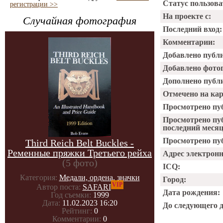
Статус пользова
регистрации >>
На проекте с:
Случайная фотография
Последний вход:
Комментарии:
Добавлено публ
Добавлено фото
Дополнено публ
Отмечено на ка
Просмотрено пу
Просмотрено пу
последний месяц
Просмотрено пуб
Third Reich Belt Buckles -
Ременные пряжки Третьего рейха
Адрес электрон
(5 фото)
ICQ:
Категория:
Медали, ордена, значки
Город:
VIP
Автор поста:
SAFARI
Дата рождения:
Год съемки:
1999
Дата:
11.02.2023 16:20
До следующего 
Рейтинг:
0
Комментарии:
0