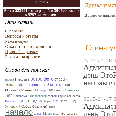
Карта:
-
Друзья учас
Всего
523451
фотографий в
300790
постах
в
5257
категориях.
Друзья не найден
Это важно
О проекте
Вопросы и ответы
Рекомендуем
Стена у
Отказ от ответственности
Правообладателям
Реклама на проекте
2014-04-18 
Админист
Слова для поиска:
день ЭтоР
ретро
фото
старый
Николаев
города
направили
фотография
Украина
Старая
старой
Москвы
Москва
1920
годы
сквер
1934
году
1940
Советская
1950
дом
Панорама
Николаевской
стороны
общества
2015-04-17 
вид
1914
1915
здание
Россия
биржи
1928
часть
Админист
Собор
Успенский
Советский
1885
начало
день ЭтоР
улицы
Московская
фотоателье