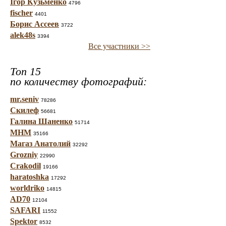
Ігор Кузьменко
4796
fischer
4401
Борис Ассеев
3722
alek48s
3394
Все участники >>
Топ 15
по количеству фотографий:
mr.seniv
78286
Скилеф
56681
Галина Шаненко
51714
МНМ
35166
Магаз Анатолий
32292
Grozniy
22990
Crakodil
19166
haratoshka
17292
worldriko
14815
AD70
12104
SAFARI
11552
Spektor
8532