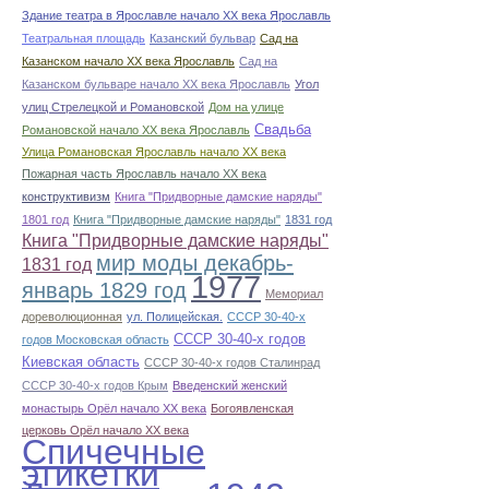
Здание театра в Ярославле начало ХХ века Ярославль
Театральная площадь
Казанский бульвар
Сад на
Казанском начало ХХ века Ярославль
Сад на
Казанском бульваре начало ХХ века Ярославль
Угол
улиц Стрелецкой и Романовской
Дом на улице
Свадьба
Романовской начало ХХ века Ярославль
Улица Романовская Ярославль начало ХХ века
Пожарная часть Ярославль начало ХХ века
конструктивизм
Книга "Придворные дамские наряды"
1801 год
Книга "Придворные дамские наряды"
1831 год
Книга "Придворные дамские наряды"
мир моды декабрь-
1831 год
1977
январь 1829 год
Мемориал
дореволюционная
ул. Полицейская.
СССР 30-40-х
СССР 30-40-х годов
годов Московская область
Киевская область
СССР 30-40-х годов Сталинрад
СССР 30-40-х годов Крым
Введенский женский
монастырь Орёл начало ХХ века
Богоявленская
церковь Орёл начало ХХ века
Спичечные
этикетки