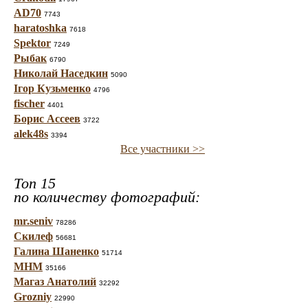
AD70
7743
haratoshka
7618
Spektor
7249
Рыбак
6790
Николай Наседкин
5090
Ігор Кузьменко
4796
fischer
4401
Борис Ассеев
3722
alek48s
3394
Все участники >>
Топ 15
по количеству фотографий:
mr.seniv
78286
Скилеф
56681
Галина Шаненко
51714
МНМ
35166
Магаз Анатолий
32292
Grozniy
22990