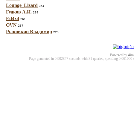
Lounge_Lizard
364
Гудков А.И.
274
Ed4x4
261
OVN
237
Рыковкин Владимир
225
Powered by
4im
Page generated in 0.902847 seconds with 31 queries, spending 0.06100