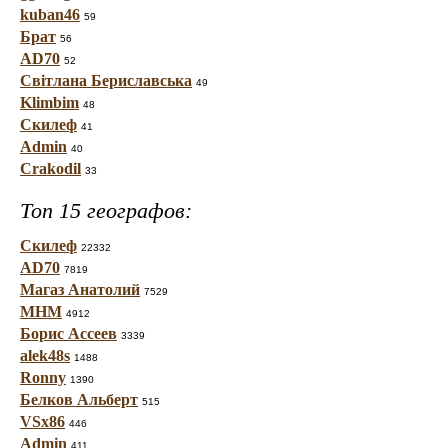
kuban46
59
Брат
56
AD70
52
Світлана Бериславська
49
Klimbim
48
Скилеф
41
Admin
40
Crakodil
33
Топ 15 географов:
Скилеф
22332
AD70
7819
Магаз Анатолий
7529
МНМ
4912
Борис Ассеев
3339
alek48s
1488
Ronny
1390
Белков Альберт
515
VSx86
446
Admin
411