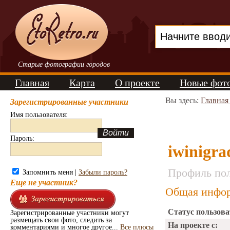
Старые фотографии городов
Главная
Карта
О проекте
Новые фот
Вы здесь:
Главная
Зарегистрированные участники
Имя пользователя:
Пароль:
iwinigr
Профиль пол
Запомнить меня |
Забыли пароль?
Еще не участник?
Общая инфор
Статус пользова
Зарегистрированные участники могут
размещать свои фото, следить за
На проекте с:
комментариями и многое другое...
Все плюсы