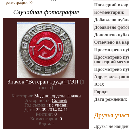
регистрации >>
Последний вход:
Случайная фотография
Комментарии:
Добавлено публ
Добавлено фото
Дополнено публ
Отмечено на ка
Просмотрено пу
Просмотрено пу
последний месяц
Просмотрено пуб
Адрес электрон
Значок "Ветеран труда" ТЭП
(1
ICQ:
фото)
Город:
Категория:
Медали, ордена, значки
Дата рождения:
Автор поста:
Скилеф
Год съемки:
не указан
Дата:
25.09.2014 04:11
Друзья учас
Рейтинг:
0
Комментарии:
0
Карта:
-
Друзья не найден