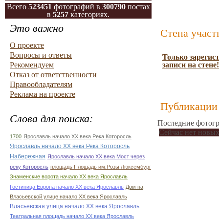
Всего
523451
фотографий в
300790
постах
в
5257
категориях.
Это важно
Стена участ
О проекте
Вопросы и ответы
Только зарегис
Рекомендуем
записи на стене!
Отказ от ответственности
Правообладателям
Реклама на проекте
Публикации 
Слова для поиска:
Последние фотогр
Сейчас нет новых
1700
Ярославль начало ХХ века Река Которосль
Ярославль начало ХХ века Река Которосль
Набережная
Ярославль начало ХХ века Мост через
реку Которосль
площадь Площадь им.Розы Люксембург
Знаменские ворота начало ХХ века Ярославль
Гостиница Европа начало ХХ века Ярославль
Дом на
Власьевской улице начало ХХ века Ярославль
Власьевская улица начало ХХ века Ярославль
Театральная площадь начало ХХ века Ярославль