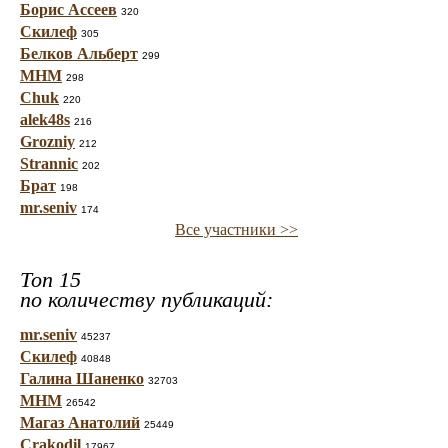
Борис Ассеев
320
Скилеф
305
Белков Альберт
299
МНМ
298
Chuk
220
alek48s
216
Grozniy
212
Strannic
202
Брат
198
mr.seniv
174
Все участники >>
Топ 15
по количеству публикаций:
mr.seniv
45237
Скилеф
40848
Галина Шаненко
32703
МНМ
26542
Магаз Анатолий
25449
Crakodil
17967