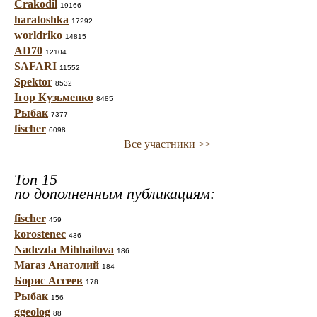
Crakodil
19166
haratoshka
17292
worldriko
14815
AD70
12104
SAFARI
11552
Spektor
8532
Ігор Кузьменко
8485
Рыбак
7377
fischer
6098
Все участники >>
Топ 15
по дополненным публикациям:
fischer
459
korostenec
436
Nadezda Mihhailova
186
Магаз Анатолий
184
Борис Ассеев
178
Рыбак
156
ggeolog
88