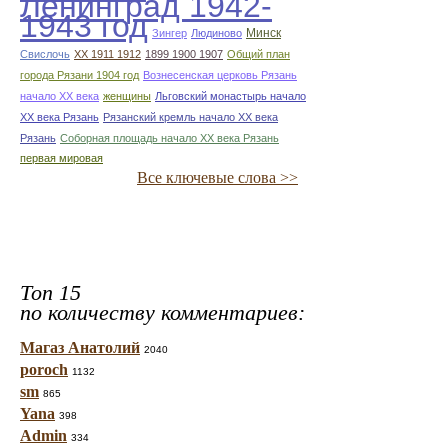
Ленинград 1942-
1943 год
Минск
Зингер
Людиново
Свислочь
XX 1911 1912
1899 1900 1907
Общий план
города Рязани 1904 год
Вознесенская церковь Рязань
начало ХХ века
женщины
Льговский монастырь начало
ХХ века Рязань
Рязанский кремль начало ХХ века
Рязань
Соборная площадь начало ХХ века Рязань
первая мировая
Все ключевые слова >>
Топ 15
по количеству комментариев:
Магаз Анатолий
2040
poroch
1132
sm
865
Yana
398
Admin
334