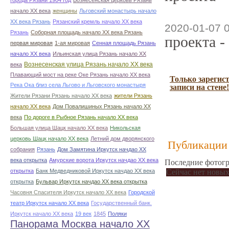
города Рязани 1904 год
Вознесенская церковь Рязань
начало ХХ века
женщины
Льговский монастырь начало
ХХ века Рязань
Рязанский кремль начало ХХ века
2020-01-07 
Рязань
Соборная площадь начало ХХ века Рязань
проекта -
первая мировая
1-ая мировая
Сенная площадь Рязань
начало ХХ века
Ильинская улица Рязань начало ХХ
Вознесенская улица Рязань начало ХХ века
века
Плавающий мост на реке Оке Рязань начало ХХ века
Только зарегис
Река Ока близ села Льгово и Льговского монастыря
записи на стене!
Жители Рязани Рязань начало ХХ века
жители Рязань
начало ХХ века
Дом Повалишиных Рязань начало ХХ
века
По дороге в Рыбное Рязань начало ХХ века
Большая улица Шацк начало ХХ века
Никольская
церковь Шацк начало ХХ века
Летний дом дворянского
Публикации 
собрания
Рязань
Дом Замятина Иркутск начдао ХХ
века открытка
Амурские ворота Иркутск начдао ХХ века
Последние фотогр
открытка
Банк Медведниковой Иркутск начдао ХХ века
Сейчас нет новых
открытка
Бульвар Иркутск начдао ХХ века открытка
Часовня Спасителя Иркутск начало ХХ века
Городской
театр Иркутск начало ХХ века
Государственный банк.
Иркутск начало ХХ века
19 век
1845
Поляки
Панорама Москва начало ХХ