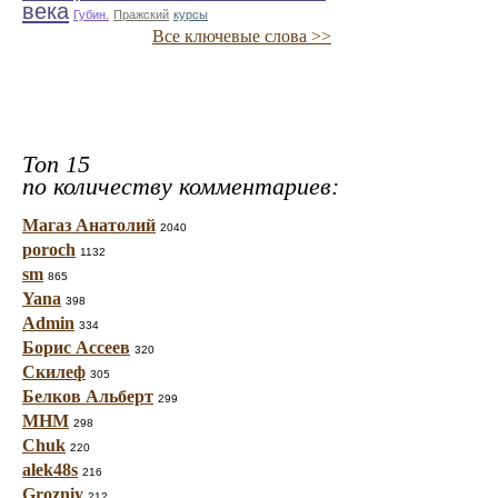
века
Губин.
Пражский
курсы
Все ключевые слова >>
Топ 15
по количеству комментариев:
Магаз Анатолий
2040
poroch
1132
sm
865
Yana
398
Admin
334
Борис Ассеев
320
Скилеф
305
Белков Альберт
299
МНМ
298
Chuk
220
alek48s
216
Grozniy
212