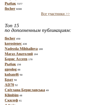
Рыбак
7377
fischer
6098
Все участники >>
Топ 15
по дополненным публикациям:
fischer
459
korostenec
436
Nadezda Mihhailova
186
Магаз Анатолий
184
Борис Ассеев
178
Рыбак
156
ggeolog
88
kuban46
59
Брат
56
AD70
52
Світлана Бериславська
49
Klimbim
48
Скилеф
41