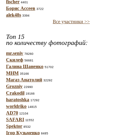
fischer
4401
Борис Ассеев
3722
alek48s
3394
Все участники >>
Топ 15
по количеству фотографий:
mr.seniv
78260
Скилеф
56681
Галина Шаненко
51702
МНМ
35166
Магаз Анатолий
32292
Grozniy
22990
Crakodil
19166
haratoshka
17292
worldriko
14815
AD70
12104
SAFARI
11552
Spektor
8532
Ігор Кузьменко
8485