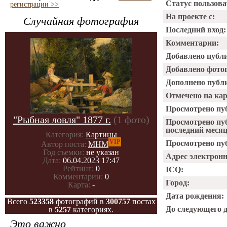
Статус пользова
регистрации >>
На проекте с:
Случайная фотография
Последний вход:
Комментарии:
Добавлено публ
Добавлено фото
Дополнено публ
Отмечено на ка
Просмотрено пу
"Рыбная ловля" 1877 г.
(1 фото)
Просмотрено пу
последний месяц
Категория:
Картины
VIP
Просмотрено пуб
Автор поста:
МНМ
Год съемки:
не указан
Адрес электрон
Дата:
06.04.2023 17:47
Рейтинг:
0
ICQ:
Комментарии:
0
Город:
Карта:
-
Дата рождения:
Всего
523358
фотографий в
300757
постах
До следующего 
в
5257
категориях.
Это важно