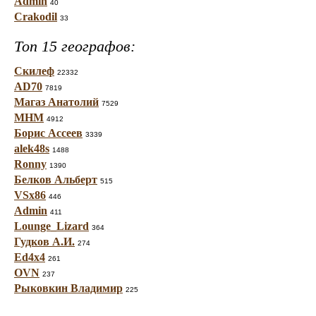
Admin
40
Crakodil
33
Топ 15 географов:
Скилеф
22332
AD70
7819
Магаз Анатолий
7529
МНМ
4912
Борис Ассеев
3339
alek48s
1488
Ronny
1390
Белков Альберт
515
VSx86
446
Admin
411
Lounge_Lizard
364
Гудков А.И.
274
Ed4x4
261
OVN
237
Рыковкин Владимир
225