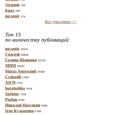
Strannic
202
Брат
198
mr.seniv
174
Все участники >>
Топ 15
по количеству публикаций:
mr.seniv
45211
Скилеф
40848
Галина Шаненко
32703
МНМ
26542
Магаз Анатолий
25449
Crakodil
17967
AD70
7743
haratoshka
7618
Spektor
7249
Рыбак
6790
Николай Наседкин
5090
Ігор Кузьменко
4796