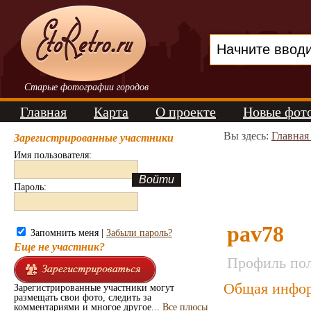
Старые фотографии городов
Главная
Карта
О проекте
Новые фот
Вы здесь:
Главная
Зарегистрированные участники
Имя пользователя:
Пароль:
pav78
Запомнить меня |
Забыли пароль?
Еще не участник?
Профиль пол
Общая инфор
Зарегистрированные участники могут
размещать свои фото, следить за
комментариями и многое другое...
Все плюсы