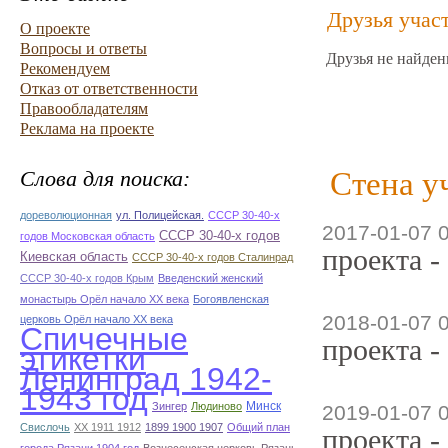
Друзья учас
О проекте
Вопросы и ответы
Друзья не найден
Рекомендуем
Отказ от ответственности
Правообладателям
Реклама на проекте
Стена у
Слова для поиска:
дореволюционная
ул. Полицейская.
СССР 30-40-х
2017-01-07 
СССР 30-40-х годов
годов Московская область
проекта -
Киевская область
СССР 30-40-х годов Сталинрад
СССР 30-40-х годов Крым
Введенский женский
монастырь Орёл начало ХХ века
Богоявленская
2018-01-07 
церковь Орёл начало ХХ века
Спичечные
проекта -
этикетки
Ленинград 1942-
1943 год
Минск
Зингер
Людиново
2019-01-07 
Свислочь
XX 1911 1912
1899 1900 1907
Общий план
проекта -