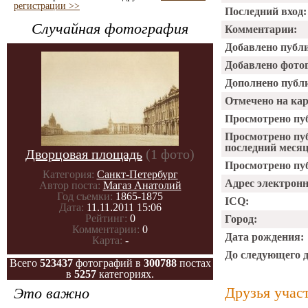
регистрации >>
Последний вход:
Случайная фотография
Комментарии:
Добавлено публ
Добавлено фото
Дополнено публ
Отмечено на ка
Просмотрено пу
Просмотрено пу
последний месяц
Дворцовая площадь
(1 фото)
Просмотрено пуб
Категория:
Санкт-Петербург
Адрес электрон
Автор поста:
Магаз Анатолий
Год съемки:
1865-1875
ICQ:
Дата:
11.11.2011 15:06
Рейтинг:
0
Город:
Комментарии:
0
Дата рождения:
Карта:
-
До следующего 
Всего
523437
фотографий в
300788
постах
в
5257
категориях.
Друзья учас
Это важно