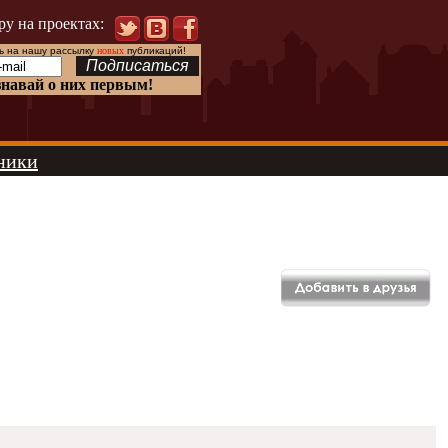
ру на проектах:
 на нашу рассылку
новых
публикаций!
знавай о них первым!
ники