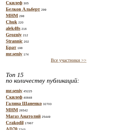
Скилеф
305
Белков Альберт
299
МНМ
298
Chuk
220
alek48s
216
Grozniy
212
Strannic
202
Брат
198
mr.seniv
174
Все участники >>
Топ 15
по количеству публикаций:
mr.seniv
45225
Скилеф
40848
Галина Шаненко
32703
МНМ
26542
Магаз Анатолий
25449
Crakodil
17967
AD70
7743