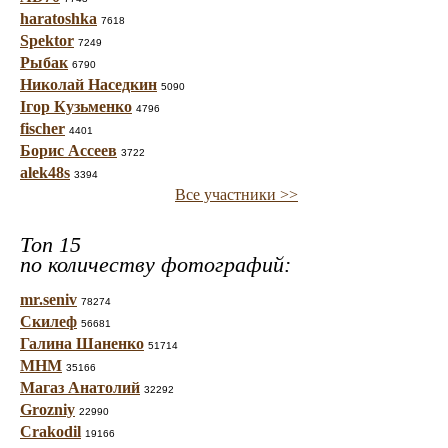
haratoshka
7618
Spektor
7249
Рыбак
6790
Николай Наседкин
5090
Ігор Кузьменко
4796
fischer
4401
Борис Ассеев
3722
alek48s
3394
Все участники >>
Топ 15
по количеству фотографий:
mr.seniv
78274
Скилеф
56681
Галина Шаненко
51714
МНМ
35166
Магаз Анатолий
32292
Grozniy
22990
Crakodil
19166