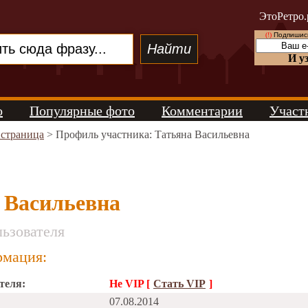
ЭтоРетро.
(!)
Подпишись
И у
о
Популярные фото
Комментарии
Участ
 страница
> Профиль участника: Татьяна Васильевна
 Васильевна
ьзователя
мация:
теля:
Не VIP [
Стать VIP
]
07.08.2014