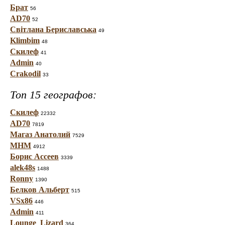
Брат
56
AD70
52
Світлана Бериславська
49
Klimbim
48
Скилеф
41
Admin
40
Crakodil
33
Топ 15 географов:
Скилеф
22332
AD70
7819
Магаз Анатолий
7529
МНМ
4912
Борис Ассеев
3339
alek48s
1488
Ronny
1390
Белков Альберт
515
VSx86
446
Admin
411
Lounge_Lizard
364