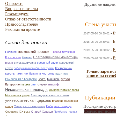
О проекте
Друзья не найден
Вопросы и ответы
Рекомендуем
Отказ от ответственности
Стена участ
Правообладателям
Реклама на проекте
-
E
2017-05-20 00:30:02
Слова для поиска:
-
E
2018-05-20 00:30:03
-
E
2019-05-20 00:30:02
московский проспект
Полиция
Горсад
Дружинин
Благовещенский монастырь
Крюковская
Жохово
-
E
2020-05-20 00:30:02
пилин
спуск халтурина
соборный спуск
купеческий
спуск
соборный ансамбль Костромы
Костромской
Только зарегис
кремль
памятник Ленину в Костроме
памятник
записи на стене!
Романовым в Костроме
Волга.
Кишинев.
Курзал
Бугуруслан
пушка
снег
стерео
анаглиф
Николаевская площадь
Университетская горка
Московская улица
Александровская колокольня
Публикации 
университетская церковь
Екатеринославская
Последние фотогр
улица
Университетская улица
Соборная площадь
Сейчас нет новых
Середина XIX века
Старый Харьков
Прибытие поезда