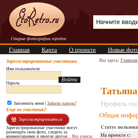
Старые фотографии городов
Главная
Карта
О проекте
Новые фот
Вы здесь:
Главная
Зарегистрированные участники
Имя пользователя:
Пароль:
Татьяна
Профиль пол
Запомнить меня |
Забыли пароль?
Еще не участник?
Общая инфор
Статус пользова
Зарегистрированные участники могут
размещать свои фото, следить за
На проекте с:
комментариями и многое другое...
Все плюсы