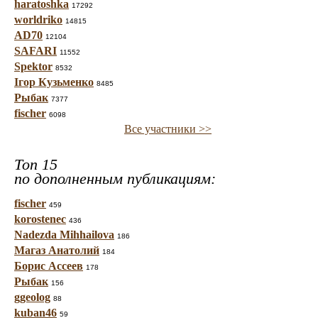
haratoshka
17292
worldriko
14815
AD70
12104
SAFARI
11552
Spektor
8532
Ігор Кузьменко
8485
Рыбак
7377
fischer
6098
Все участники >>
Топ 15
по дополненным публикациям:
fischer
459
korostenec
436
Nadezda Mihhailova
186
Магаз Анатолий
184
Борис Ассеев
178
Рыбак
156
ggeolog
88
kuban46
59