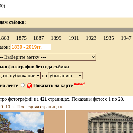
90)
дам съёмки:
1863
1875
1887
1899
1911
1923
1935
1947
азон:
ько фотографии без года съёмки
по
новое!
на ленте
Показать на карте
тро фотографий на
421
страницах. Показаны фото: с 1 по 28.
9
10
»
Последняя страница »