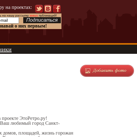
ру на проектах:
 на нашу рассылку
новых
публикаций!
знавай о них первым!
ники
а проекте ЭтоРетро.ру!
л Ваш любимый город Санкт-
ых домов, площадей, жизнь горожан