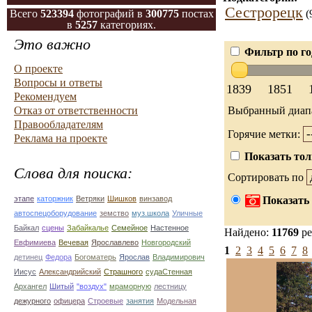
Сестрорецк
Всего
523394
фотографий в
300775
постах
(
в
5257
категориях.
Это важно
Фильтр по го
О проекте
Вопросы и ответы
1839
1851
Рекомендуем
Отказ от ответственности
Выбранный диап
Правообладателям
Горячие метки:
Реклама на проекте
Показать тол
Слова для поиска:
Сортировать по
этапе
каторжник
Ветряки
Шишков
винзавод
Показать 
автоспецоборудование
земство
муз.школа
Уличные
Байкал
сцены
Забайкалье
Семейное
Настенное
Найдено:
11769
ре
Евфимиева
Вечевая
Ярославлево
Новгородский
1
2
3
4
5
6
7
8
детинец
Федора
Богоматерь
Ярослав
Владимирович
Иисус
Александрийский
Страшного
судаСтенная
Архангел
Шитый
"воздух"
мраморную
лестницу
дежурного
офицера
Строевые
занятия
Модельная