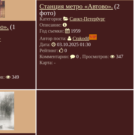
Станция метро «Автово».
(2
фото)
Категория:
Санкт-Петербург
Описание:
о».
(1
Год съемки:
1959
VIP
Автор поста:
Crakodil
г
Дата:
03.10.2025 01:30
Рейтинг:
0
Комментарии:
0
, Просмотров:
347
Карта: -
ов:
349