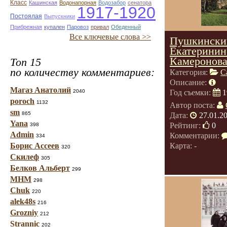
Класс
Кашинская
Водонапорная
Водозабор
сенатора
1917-1920
Постоялая
Выпускники
Прибрежная
купален
Паровоз
привал
Обеденный
Все ключевые слова >>
Пушкински
Екатеринин
Камеронова
Топ 15
по количеству комментариев:
Категория:
С
Описание:
Магаз Анатолий
2040
Год съемки:
1
poroch
1132
Автор поста:
sm
865
Дата:
27.01.2
Yana
Рейтинг:
0
398
Admin
Комментарии:
334
Борис Ассеев
Карта: -
320
Скилеф
305
Белков Альберт
299
МНМ
298
Chuk
220
alek48s
216
Grozniy
212
Strannic
202