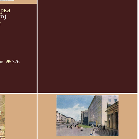
Арка
то)
г
ов:
376