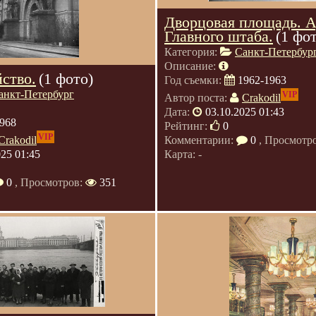
Дворцовая площадь. 
Главного штаба.
(1 фо
Категория:
Санкт-Петербур
Описание:
ство.
(1 фото)
Год съемки:
1962-1963
анкт-Петербург
VIP
Автор поста:
Crakodil
Дата:
03.10.2025 01:43
968
Рейтинг:
0
VIP
Crakodil
Комментарии:
0
, Просмотр
025 01:45
Карта: -
0
, Просмотров:
351