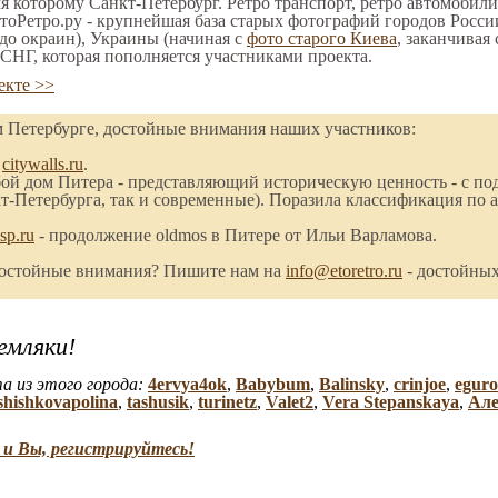
мя которому Санкт-Петербург. Ретро транспорт, ретро автомобили
тоРетро.ру - крупнейшая база старых фотографий городов Росси
до окраин), Украины (начиная с
фото старого Киева
, заканчивая
СНГ, которая пополняется участниками проекта.
екте >>
м Петербурге, достойные внимания наших участников:
-
citywalls.ru
.
й дом Питера - представляющий историческую ценность - с под
-Петербурга, так и современные). Поразила классификация по а
sp.ru
- продолжение oldmos в Питере от Ильи Варламова.
достойные внимания? Пишите нам на
info@etoretro.ru
- достойных
емляки!
а из этого города:
4ervya4ok
,
Babybum
,
Balinsky
,
crinjoe
,
eguro
shishkovapolina
,
tashusik
,
turinetz
,
Valet2
,
Vera Stepanskaya
,
Але
и Вы, регистрируйтесь!