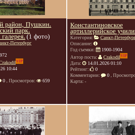
й район, Пушкин.
Константиновское
ский парк.
артиллерийское учил
 галерея.
(1 фото)
Категория:
Санкт-Петербур
анкт-Петербург
Описание:
Год съемки:
1900-1904
972
VIP
Автор поста:
Crakodil
VIP
Crakodil
Дата:
14.01.2026 01:10
026 10:44
Рейтинг:
0
Комментарии:
0
, Просмотр
0
, Просмотров:
659
Карта: -