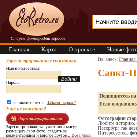
Старые фотографии городов
Главная
Карта
О проекте
Новые фот
Вы здесь:
Главная
Зарегистрированные участники
Имя пользователя:
Санкт-П
Пароль:
Подпишитесь на 
Запомнить меня |
Забыли пароль?
Если понравился
Еще не участник?
Фотографии старо
Любите историю, 
Зарегистрированные участники могут
Петербург так дав
размещать свои фото, следить за
Интересуетесь
фот
комментариями и многое другое...
Все плюсы