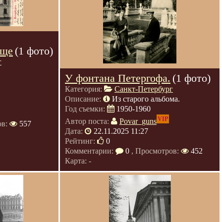
ище
(1 фото)
г
У фонтана Петергофа.
(1 фото)
Категория:
Санкт-Петербург
Описание:
Из старого альбома.
Год съемки:
1950-1960
VIP
Автор поста:
Povar_guns
ов:
557
Дата:
22.11.2025 11:27
Рейтинг:
0
Комментарии:
0
, Просмотров:
452
Карта: -