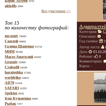
Борис Ассеев
3722
alek48s
3394
Все участники >>
Топ 15
Адмиралтей
по количеству фотографий:
Категория:
С
mr.seniv
Описание:
78260
Скилеф
Год съемки:
1
56681
Галина Шаненко
Автор поста:
51710
МНМ
Дата:
03.10.2
35166
Рейтинг:
0
Магаз Анатолий
32292
Комментарии:
Grozniy
22990
Карта: -
Crakodil
19166
haratoshka
17292
worldriko
14815
AD70
12104
SAFARI
11552
Spektor
8532
Ігор Кузьменко
8485
Рыбак
7377