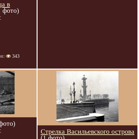
ца в
1 фото)
г
ов:
343
 фото)
г
Стрелка Васильевского острова
(1 фото)