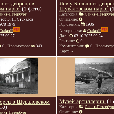
шого двореца в
Лев у Большого дворе
м парке.
(1 фото)
Шуваловском парке.
(
анкт-Петербург
Категория:
Санкт-Петербур
тор:Б. Н. Стукалов
Описание:
978-1979
Год съемки:
1936
VIP
VIP
Crakodil
Автор поста:
Crakodil
025 00:27
Дата:
03.10.2025 00:24
Рейтинг:
0
0
, Просмотров:
343
Комментарии:
0
, Просмотр
Карта: -
Музей артиллерии.
(1
орец в Шуваловском
то)
Категория:
Санкт-Петербур
Описание:
анкт-Петербург