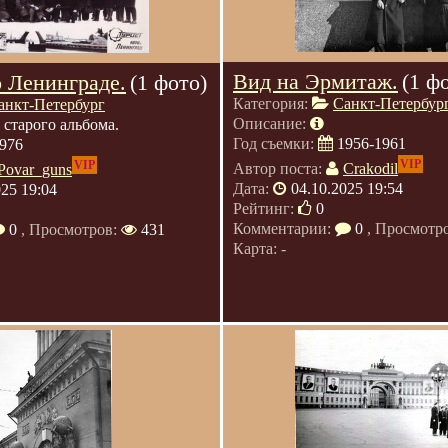
Вид на Эрмитаж.
(1 ф
о Ленинграде.
(1 фото)
Категория:
Санкт-Петербур
анкт-Петербург
Описание:
 старого альбома.
Год съемки:
1956-1961
976
VIP
VIP
Автор поста:
Crakodil
Povar_guns
Дата:
04.10.2025 19:54
025 19:04
Рейтинг:
0
Комментарии:
0
, Просмотр
0
, Просмотров:
431
Карта: -