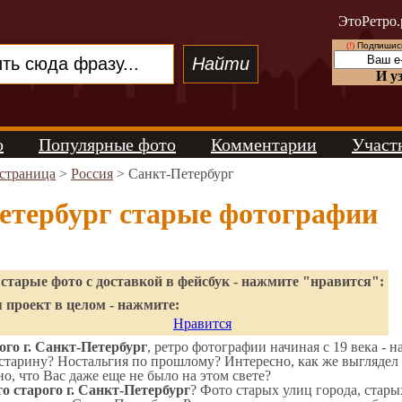
ЭтоРетро.
(!)
Подпишись
И у
о
Популярные фото
Комментарии
Участ
 страница
>
Россия
> Санкт-Петербург
етербург старые фотографии
старые фото с доставкой в фейсбук - нажмите "нравится":
 проект в целом - нажмите:
Нравится
го г. Санкт-Петербург
, ретро фотографии начиная с 19 века - н
старину? Ностальгия по прошлому? Интересно, как же выгляде
но, что Вас даже еще не было на этом свете?
о старого г. Санкт-Петербург
? Фото старых улиц города, стар