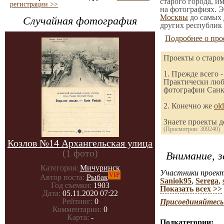
старого города, и
регистрации >>
на фотографиях. Э
Москвы
до самых 
Случайная фотография
других республик 
Подробнее о про
Проекты о старо
1. Прежде всего 
Практически любо
фотографии Санкт
2. Конечно же
old
Знаете проекты 
(Просмотров: 309240)
Козлов №14 Архангельская улица
(1 фото)
Внимание, з
Категория:
Мичуринск
Участники проект
VIP
Автор поста:
Рыбак
Saniok95
,
Serega
,
Год съемки:
1903
Показать всех >>
Дата:
05.11.2020 07:22
Рейтинг:
0
Присоединяйтесь 
Комментарии:
0
Карта:
-
Подкатегории: