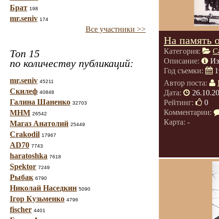
Брат
198
mr.seniv
174
Все участники >>
На память 
Категория:
С
Топ 15
Описание:
Из
по количеству публикаций:
Год съемки:
1
mr.seniv
45211
Автор поста:
Скилеф
Дата:
26.10.2
40848
Галина Шаненко
Рейтинг:
0
32703
Комментарии:
МНМ
26542
Карта: -
Магаз Анатолий
25449
Crakodil
17967
AD70
7743
haratoshka
7618
Spektor
7249
Рыбак
6790
Николай Наседкин
5090
Ігор Кузьменко
4796
fischer
4401