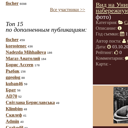
fischer
Вид на Уни
6098
набережную
Все участники >>
фото)
Категория:
С
Топ 15
Описание:
по дополненным публикациям:
Год съемки:
1
fischer
459
Автор поста:
korostenec
Дата:
03.10.2
436
Nadezda Mihhailova
Рейтинг:
0
186
Комментарии:
Магаз Анатолий
184
Карта: -
Борис Ассеев
178
Рыбак
156
ggeolog
88
kuban46
59
Брат
56
AD70
52
Світлана Бериславська
49
Klimbim
48
Скилеф
41
Admin
40
Crakodil