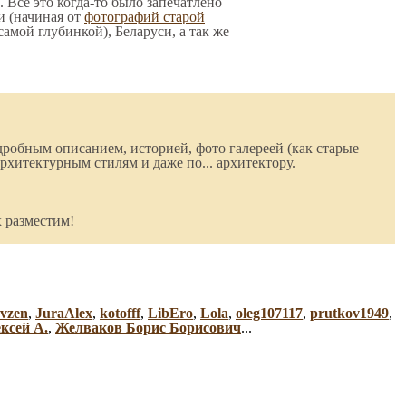
. Все это когда-то было запечатлено
и (начиная от
фотографий старой
 самой глубинкой), Беларуси, а так же
робным описанием, историей, фото галереей (как старые
рхитектурным стилям и даже по... архитектору.
 разместим!
vzen
,
JuraAlex
,
kotofff
,
LibEro
,
Lola
,
oleg107117
,
prutkov1949
,
ксей А.
,
Желваков Борис Борисович
...