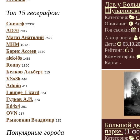
33
Лев у Боль
Шуваловско
Топ 15 географов:
Категория:
С
Скилеф
Описание:
Ав
22332
Год съемки:
1
AD70
7819
Магаз Анатолий
Автор поста:
7529
Дата:
03.10.2
МНМ
4912
Рейтинг:
0
Борис Ассеев
3339
Комментарии:
alek48s
1488
Карта: -
Ronny
1390
Белков Альберт
515
VSx86
446
Admin
411
Lounge_Lizard
364
Гудков А.И.
274
Ed4x4
261
OVN
237
Рыковкин Владимир
225
Большой дв
парке.
(1 фо
Популярные города
Категория:
С