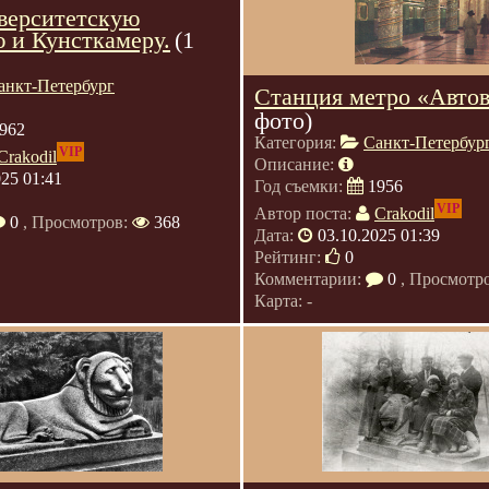
верситетскую
 и Кунсткамеру.
(1
анкт-Петербург
Станция метро «Автов
фото)
962
Категория:
Санкт-Петербур
VIP
Crakodil
Описание:
025 01:41
Год съемки:
1956
VIP
Автор поста:
Crakodil
0
, Просмотров:
368
Дата:
03.10.2025 01:39
Рейтинг:
0
Комментарии:
0
, Просмотр
Карта: -