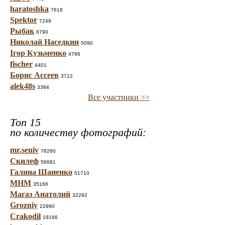
haratoshka
7618
Spektor
7249
Рыбак
6790
Николай Наседкин
5090
Ігор Кузьменко
4796
fischer
4401
Борис Ассеев
3722
alek48s
3394
Все участники >>
Топ 15
по количеству фотографий:
mr.seniv
78260
Скилеф
56681
Галина Шаненко
51710
МНМ
35166
Магаз Анатолий
32292
Grozniy
22990
Crakodil
19166