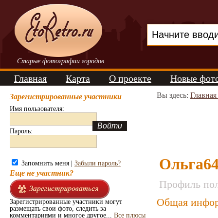
Старые фотографии городов
Главная
Карта
О проекте
Новые фот
Вы здесь:
Главная
Зарегистрированные участники
Имя пользователя:
Пароль:
Ольга6
Запомнить меня |
Забыли пароль?
Еще не участник?
Профиль пол
Общая инфор
Зарегистрированные участники могут
размещать свои фото, следить за
комментариями и многое другое...
Все плюсы