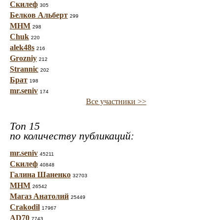
Скилеф
305
Белков Альберт
299
МНМ
298
Chuk
220
alek48s
216
Grozniy
212
Strannic
202
Брат
198
mr.seniv
174
Все участники >>
Топ 15
по количеству публикаций:
mr.seniv
45211
Скилеф
40848
Галина Шаненко
32703
МНМ
26542
Магаз Анатолий
25449
Crakodil
17967
AD70
7743