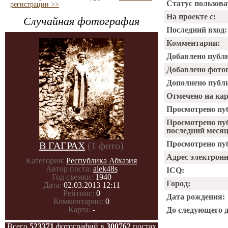
Статус пользова
регистрации >>
На проекте с:
Случайная фотография
Последний вход:
Комментарии:
Добавлено публ
Добавлено фото
Дополнено публ
Отмечено на ка
Просмотрено пу
Просмотрено пу
последний месяц
Просмотрено пуб
В ГАГРАХ
(1 фото)
Адрес электрон
Категория:
Республика Абхазия
Автор поста:
alek48s
ICQ:
Год съемки:
1940
Город:
Дата:
02.03.2013 12:11
Рейтинг:
0
Дата рождения:
Комментарии:
0
Карта:
-
До следующего 
Всего
523371
фотографий в
300762
постах