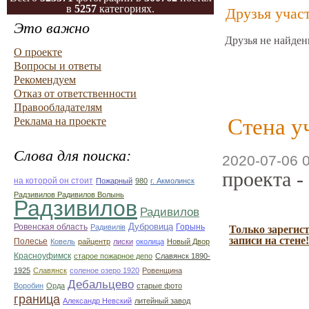
в
5257
категориях.
Друзья учас
Это важно
Друзья не найден
О проекте
Вопросы и ответы
Рекомендуем
Отказ от ответственности
Правообладателям
Стена у
Реклама на проекте
Слова для поиска:
2020-07-06 
проекта -
на которой он стоит
Пожарный
980
г. Акмолинск
Радзивилов Радивилов Волынь
Радзивилов
Радивилов
Дубровица
Ровенская область
Горынь
Радивилiв
Только зарегис
записи на стене!
Полесье
Ковель
райцентр
лиски
околица
Новый Двор
Красноуфимск
старое пожарное депо
Славянск 1890-
1925
Славянск
соленое озеро 1920
Ровенщина
Дебальцево
Воробин
Орда
старые фото
граница
Александр Невский
литейный завод