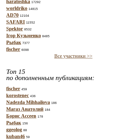
haratoshka
17292
worldriko
14815
AD70
12104
SAFARI
11552
Spektor
8532
Ігор Кузьменко
8485
Рыбак
7377
fischer
6098
Все участники >>
Топ 15
по дополненным публикациям:
fischer
459
korostenec
436
Nadezda Mihhailova
186
Магаз Анатолий
184
Борис Ассеев
178
Рыбак
156
ggeolog
88
kuban46
59