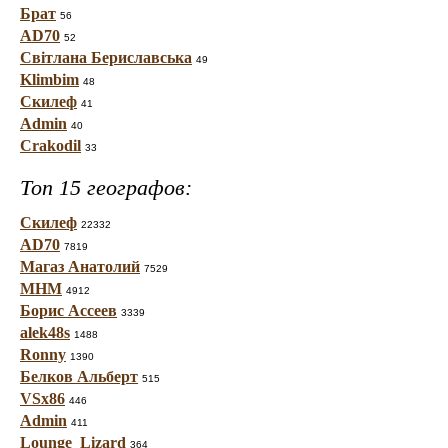
Брат
56
AD70
52
Світлана Бериславська
49
Klimbim
48
Скилеф
41
Admin
40
Crakodil
33
Топ 15 географов:
Скилеф
22332
AD70
7819
Магаз Анатолий
7529
МНМ
4912
Борис Ассеев
3339
alek48s
1488
Ronny
1390
Белков Альберт
515
VSx86
446
Admin
411
Lounge_Lizard
364