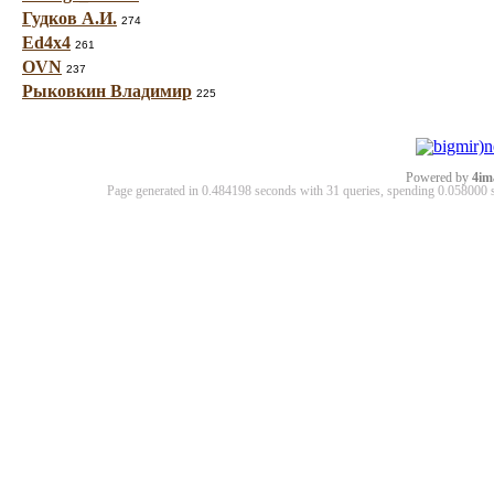
Гудков А.И.
274
Ed4x4
261
OVN
237
Рыковкин Владимир
225
Powered by
4im
Page generated in 0.484198 seconds with 31 queries, spending 0.05800