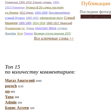
Публикации 
Пожарные.1900-1910 Здание управы
1900-
1910.Пожарные
Луганск В 20-г.здесь построят
Последние фотогр
д.к.Ленина
1912 Адрес
1934-1936
Лисхимкомбинат
Сейчас нет новых
Старый
старый Луганск
1900-1912
оформление фото
Кишинев
1900-1905
1914-1916
1900-1917 Уманский
проспект Мира
Пушкинская ул.
Чуюна
студент
Жеребак
Устя
Плятер
Великая отечественная 1970
Все ключевые слова >>
Топ 15
по количеству комментариев:
Магаз Анатолий
2040
poroch
1132
sm
865
Yana
398
Admin
334
Борис Ассеев
320