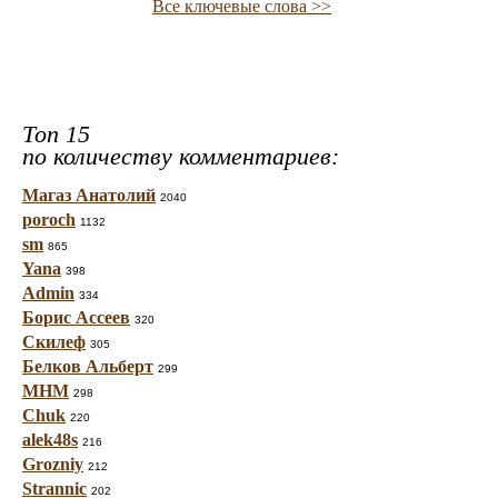
Все ключевые слова >>
Топ 15
по количеству комментариев:
Магаз Анатолий
2040
poroch
1132
sm
865
Yana
398
Admin
334
Борис Ассеев
320
Скилеф
305
Белков Альберт
299
МНМ
298
Chuk
220
alek48s
216
Grozniy
212
Strannic
202