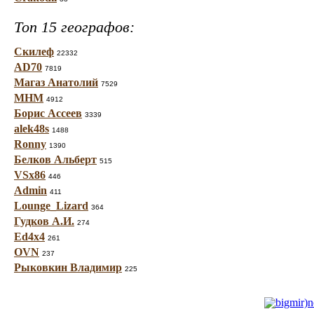
Топ 15 географов:
Скилеф
22332
AD70
7819
Магаз Анатолий
7529
МНМ
4912
Борис Ассеев
3339
alek48s
1488
Ronny
1390
Белков Альберт
515
VSx86
446
Admin
411
Lounge_Lizard
364
Гудков А.И.
274
Ed4x4
261
OVN
237
Рыковкин Владимир
225