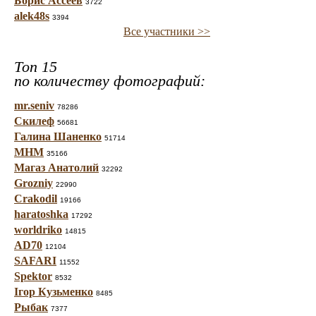
Борис Ассеев
3722
alek48s
3394
Все участники >>
Топ 15
по количеству фотографий:
mr.seniv
78286
Скилеф
56681
Галина Шаненко
51714
МНМ
35166
Магаз Анатолий
32292
Grozniy
22990
Crakodil
19166
haratoshka
17292
worldriko
14815
AD70
12104
SAFARI
11552
Spektor
8532
Ігор Кузьменко
8485
Рыбак
7377