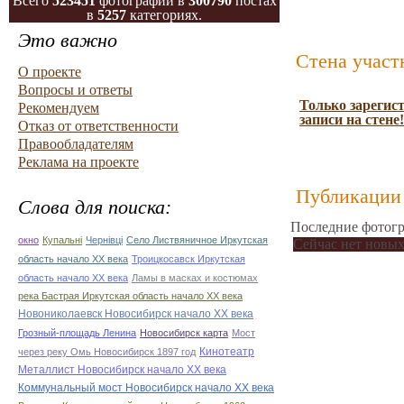
Всего
523451
фотографий в
300790
постах
в
5257
категориях.
Это важно
Стена участ
О проекте
Вопросы и ответы
Только зарегис
Рекомендуем
записи на стене!
Отказ от ответственности
Правообладателям
Реклама на проекте
Публикации 
Слова для поиска:
Последние фотогр
окно
Купальні
Чернівці
Село Листвяничное Иркутская
Сейчас нет новых
область начало ХХ века
Троицкосавск Иркутская
область начало ХХ века
Ламы в масках и костюмах
река Бастрая Иркутская область начало ХХ века
Новониколаевск Новосибирск начало ХХ века
Грозный-площадь Ленина
Новосибирск карта
Мост
Кинотеатр
через реку Омь Новосибирск 1897 год
Металлист Новосибирск начало ХХ века
Коммунальный мост Новосибирск начало ХХ века