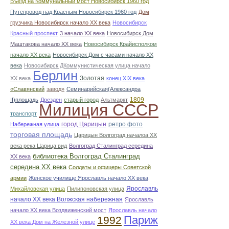
Въезд на Коммунальный мост Новосибирск 1960 год
Путепровод над Красным Новосибирск 1960 год
Дом
грузчика Новосибирск начало ХХ века
Новосибирск
Красный проспект
3 начало ХХ века
Новосибирск Дом
Маштакова начало ХХ века
Новосибирск Крайисполком
начало ХХ века
Новосибирск Дом с часами начало ХХ
века
Новосибирск ДКоммунистическая улица начало
Берлин
Золотая
ХХ века
конец ХІХ века
«Славянский
завод»
Семинарийская(Александра
1809
II)площадь
Дрезден
старый город
Альтмаркт
Милиция СССР
транспорт
город Царицын
ретро фото
Набережная улица
торговая площадь
Царицын Волгоград началоа ХХ
века река Царица вид
Волгоград Сталинград середина
библиотека Волгоград Сталинград
ХХ века
середина ХХ века
Солдаты и офицеры Советской
армии
Женское училище Ярославль начало ХХ века
Ярославль
Михайловская улица
Пилипоновская улица
начало ХХ века Волжская набережная
Ярославль
начало ХХ века Воздвиженский мост
Ярославль начало
Париж
1992
ХХ века Дом на Железной улице