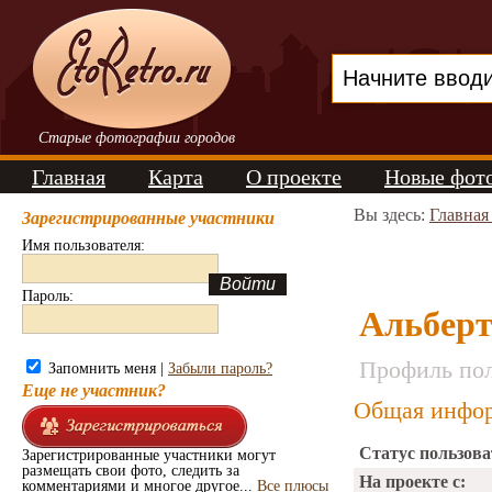
Старые фотографии городов
Главная
Карта
О проекте
Новые фот
Вы здесь:
Главная
Зарегистрированные участники
Имя пользователя:
Пароль:
Альберт
Профиль пол
Запомнить меня |
Забыли пароль?
Еще не участник?
Общая инфор
Статус пользова
Зарегистрированные участники могут
размещать свои фото, следить за
На проекте с:
комментариями и многое другое...
Все плюсы