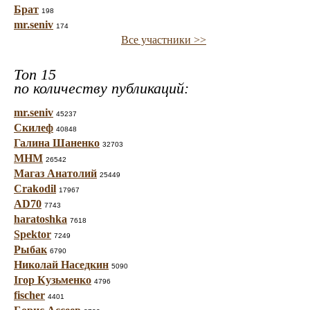
Брат
198
mr.seniv
174
Все участники >>
Топ 15
по количеству публикаций:
mr.seniv
45237
Скилеф
40848
Галина Шаненко
32703
МНМ
26542
Магаз Анатолий
25449
Crakodil
17967
AD70
7743
haratoshka
7618
Spektor
7249
Рыбак
6790
Николай Наседкин
5090
Ігор Кузьменко
4796
fischer
4401