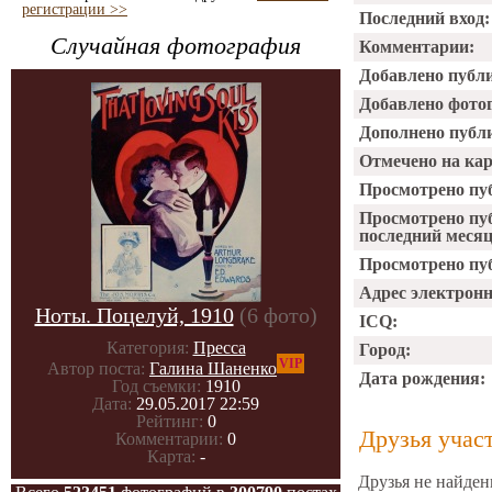
регистрации >>
Последний вход:
Случайная фотография
Комментарии:
Добавлено публ
Добавлено фото
Дополнено публ
Отмечено на ка
Просмотрено пу
Просмотрено пу
последний месяц
Просмотрено пуб
Адрес электрон
Ноты. Поцелуй, 1910
(6 фото)
ICQ:
Категория:
Пресса
Город:
VIP
Автор поста:
Галина Шаненко
Дата рождения:
Год съемки:
1910
Дата:
29.05.2017 22:59
Рейтинг:
0
Друзья учас
Комментарии:
0
Карта:
-
Друзья не найден