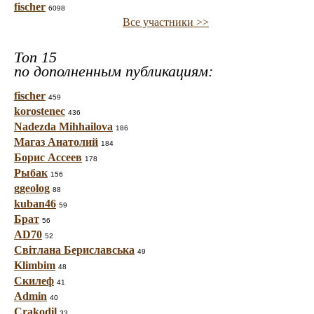
fischer
6098
Все участники >>
Топ 15
по дополненным публикациям:
fischer
459
korostenec
436
Nadezda Mihhailova
186
Магаз Анатолий
184
Борис Ассеев
178
Рыбак
156
ggeolog
88
kuban46
59
Брат
56
AD70
52
Світлана Бериславська
49
Klimbim
48
Скилеф
41
Admin
40
Crakodil
33