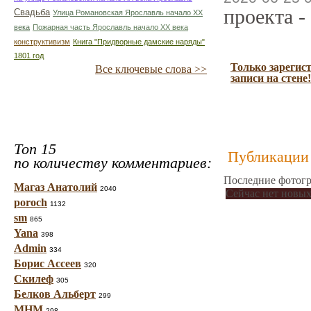
проекта -
Свадьба
Улица Романовская Ярославль начало ХХ
века
Пожарная часть Ярославль начало ХХ века
конструктивизм
Книга "Придворные дамские наряды"
1801 год
Только зарегис
Все ключевые слова >>
записи на стене!
Топ 15
Публикации 
по количеству комментариев:
Последние фотогр
Магаз Анатолий
2040
Сейчас нет новых
poroch
1132
sm
865
Yana
398
Admin
334
Борис Ассеев
320
Скилеф
305
Белков Альберт
299
МНМ
298