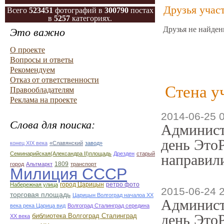
Друзья учас
Всего
523451
фотографий в
300790
постах
в
5257
категориях.
Друзья не найден
Это важно
О проекте
Вопросы и ответы
Рекомендуем
Отказ от ответственности
Стена у
Правообладателям
Реклама на проекте
2014-06-25 
Слова для поиска:
Админист
день ЭтоР
конец ХІХ века
«Славянский
завод»
Семинарийская(Александра II)площадь
Дрезден
старый
направили
1809
город
Альтмаркт
транспорт
Милиция СССР
город Царицын
ретро фото
Набережная улица
2015-06-24 
торговая площадь
Царицын Волгоград началоа ХХ
Админист
века река Царица вид
Волгоград Сталинград середина
день ЭтоР
библиотека Волгоград Сталинград
ХХ века