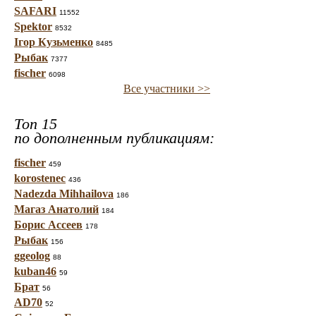
SAFARI
11552
Spektor
8532
Ігор Кузьменко
8485
Рыбак
7377
fischer
6098
Все участники >>
Топ 15
по дополненным публикациям:
fischer
459
korostenec
436
Nadezda Mihhailova
186
Магаз Анатолий
184
Борис Ассеев
178
Рыбак
156
ggeolog
88
kuban46
59
Брат
56
AD70
52