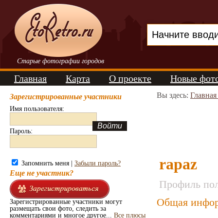
Старые фотографии городов
Главная
Карта
О проекте
Новые фот
Вы здесь:
Главная
Зарегистрированные участники
Имя пользователя:
Пароль:
rapaz
Запомнить меня |
Забыли пароль?
Еще не участник?
Профиль пол
Общая инфор
Зарегистрированные участники могут
размещать свои фото, следить за
комментариями и многое другое...
Все плюсы