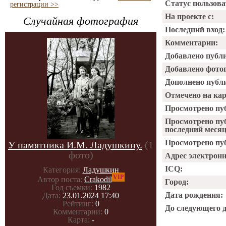
Статус пользова
регистрации >>
На проекте с:
Случайная фотография
Последний вход:
Комментарии:
Добавлено публ
Добавлено фото
Дополнено публ
Отмечено на ка
Просмотрено пу
Просмотрено пу
последний месяц
Просмотрено пуб
У памятника И.М. Ладушкину.
(1
фото)
Адрес электрон
ICQ:
Категория:
Ладушкин
VIP
Автор поста:
Crakodil
Город:
Год съемки:
1982
Дата рождения:
Дата:
23.01.2024 17:40
Рейтинг:
0
До следующего 
Комментарии:
0
Карта:
-