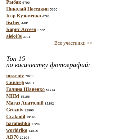
Рыбак
6790
Николай Наседкин
5090
Ігор Кузьменко
4796
fischer
4401
Борис Ассеев
3722
alek48s
3394
Все участники >>
Топ 15
по количеству фотографий:
mr.seniv
78286
Скилеф
56681
Галина Шаненко
51714
МНМ
35166
Магаз Анатолий
32292
Grozniy
22990
Crakodil
19166
haratoshka
17292
worldriko
14815
AD70
12104