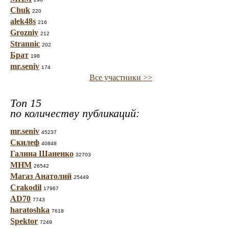
Chuk
220
alek48s
216
Grozniy
212
Strannic
202
Брат
198
mr.seniv
174
Все участники >>
Топ 15
по количеству публикаций:
mr.seniv
45237
Скилеф
40848
Галина Шаненко
32703
МНМ
26542
Магаз Анатолий
25449
Crakodil
17967
AD70
7743
haratoshka
7618
Spektor
7249