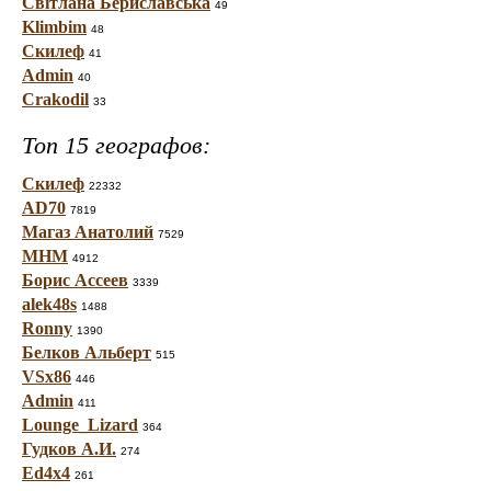
Світлана Бериславська
49
Klimbim
48
Скилеф
41
Admin
40
Crakodil
33
Топ 15 географов:
Скилеф
22332
AD70
7819
Магаз Анатолий
7529
МНМ
4912
Борис Ассеев
3339
alek48s
1488
Ronny
1390
Белков Альберт
515
VSx86
446
Admin
411
Lounge_Lizard
364
Гудков А.И.
274
Ed4x4
261