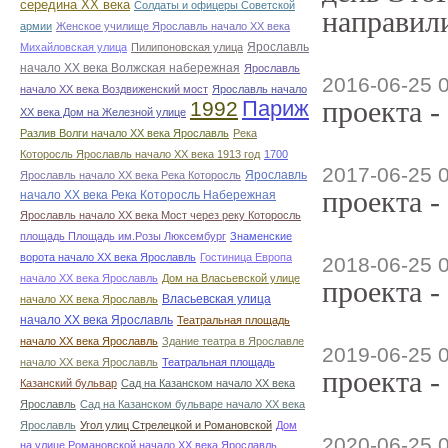
середина ХХ века
Солдаты и офицеры Советской
направили
армии
Женское училище Ярославль начало ХХ века
Ярославль
Михайловская улица
Пилипоновская улица
начало ХХ века Волжская набережная
Ярославль
2016-06-25 
начало ХХ века Воздвиженский мост
Ярославль начало
проекта -
Париж
1992
ХХ века Дом на Железной улице
Разлив Волги начало ХХ века Ярославль
Река
Которосль Ярославль начало ХХ века 1913 год
1700
2017-06-25 
Ярославль
Ярославль начало ХХ века Река Которосль
проекта -
начало ХХ века Река Которосль Набережная
Ярославль начало ХХ века Мост через реку Которосль
площадь Площадь им.Розы Люксембург
Знаменские
ворота начало ХХ века Ярославль
Гостиница Европа
2018-06-25 
начало ХХ века Ярославль
Дом на Власьевской улице
проекта -
Власьевская улица
начало ХХ века Ярославль
начало ХХ века Ярославль
Театральная площадь
начало ХХ века Ярославль
Здание театра в Ярославле
2019-06-25 
начало ХХ века Ярославль
Театральная площадь
проекта -
Казанский бульвар
Сад на Казанском начало ХХ века
Ярославль
Сад на Казанском бульваре начало ХХ века
Ярославль
Угол улиц Стрелецкой и Романовской
Дом
2020-06-25 
на улице Романовской начало ХХ века Ярославль