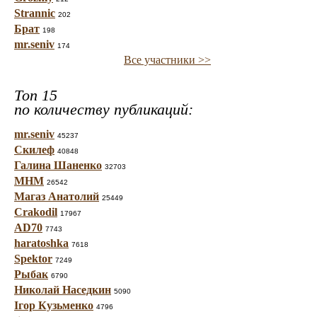
Strannic
202
Брат
198
mr.seniv
174
Все участники >>
Топ 15
по количеству публикаций:
mr.seniv
45237
Скилеф
40848
Галина Шаненко
32703
МНМ
26542
Магаз Анатолий
25449
Crakodil
17967
AD70
7743
haratoshka
7618
Spektor
7249
Рыбак
6790
Николай Наседкин
5090
Ігор Кузьменко
4796