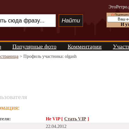
ЭтоРетро.
(!)
Подпишись
И у
о
Популярные фото
Комментарии
Участ
 страница
> Профиль участника: olgash
ьзователя
мация:
теля:
Не VIP [
Стать VIP
]
22.04.2012