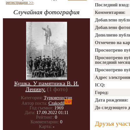
регистрации >>
Последний вход:
Случайная фотография
Комментарии:
Добавлено публ
Добавлено фото
Дополнено публ
Отмечено на ка
Просмотрено пу
Просмотрено пу
последний месяц
Просмотрено пуб
Адрес электрон
Кушка. У памятника В. И.
ICQ:
Ленину.
(1 фото)
Город:
Категория:
Туркменистан
Дата рождения:
VIP
Автор поста:
Crakodil
До следующего 
Год съемки:
1969
Дата:
17.09.2022 01:11
Рейтинг:
0
Комментарии:
0
Друзья учас
Карта:
-