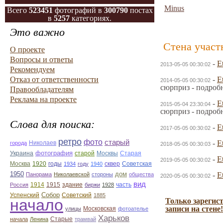
Minus
Всего
523451
фотографий в
300790
постах
в
5257
категориях.
Это важно
Стена участ
О проекте
Вопросы и ответы
-
E
2013-05-05 00:30:02
Рекомендуем
Отказ от ответственности
-
E
2014-05-05 00:30:02
сюрприз - подроб
Правообладателям
Реклама на проекте
-
E
2015-05-04 23:30:04
сюрприз - подроб
Слова для поиска:
-
E
2017-05-05 00:30:02
ретро
фото
старый
-
E
Николаев
города
2018-05-05 00:30:03
фотография
Украина
Старая
старой
Москвы
-
E
2019-05-05 00:30:02
Москва
1920
годы
сквер
1934
году
1940
Советская
1950
дом
-
E
Панорама
Николаевской
стороны
общества
2020-05-05 00:30:02
вид
1914
1915
здание
Россия
биржи
1928
часть
Собор
Успенский
Советский
1885
начало
Только зарегис
записи на стене!
улицы
Московская
фотоателье
Харьков
Старые
начала
Ленина
трамвай