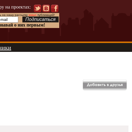
ру на проектах:
 на нашу рассылку
новых
публикаций!
знавай о них первым!
ники