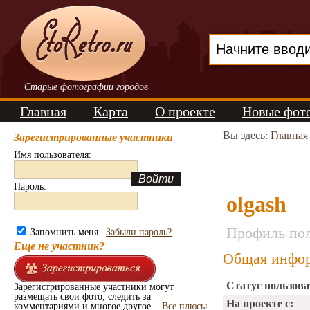
Старые фотографии городов
Главная
Карта
О проекте
Новые фот
Вы здесь:
Главная
Зарегистрированные участники
Имя пользователя:
Пароль:
olgash
Профиль пол
Запомнить меня |
Забыли пароль?
Еще не участник?
Общая инфор
Статус пользова
Зарегистрированные участники могут
размещать свои фото, следить за
На проекте с:
комментариями и многое другое...
Все плюсы