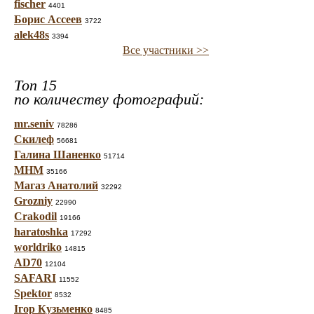
fischer
4401
Борис Ассеев
3722
alek48s
3394
Все участники >>
Топ 15
по количеству фотографий:
mr.seniv
78286
Скилеф
56681
Галина Шаненко
51714
МНМ
35166
Магаз Анатолий
32292
Grozniy
22990
Crakodil
19166
haratoshka
17292
worldriko
14815
AD70
12104
SAFARI
11552
Spektor
8532
Ігор Кузьменко
8485