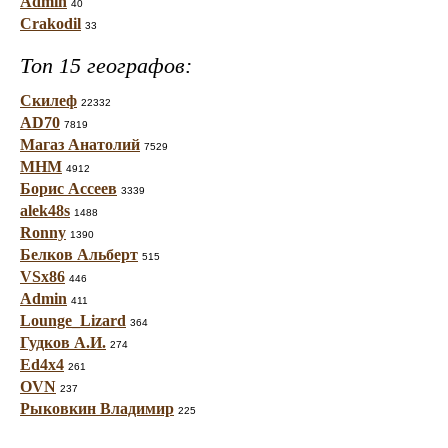
Admin
40
Crakodil
33
Топ 15 географов:
Скилеф
22332
AD70
7819
Магаз Анатолий
7529
МНМ
4912
Борис Ассеев
3339
alek48s
1488
Ronny
1390
Белков Альберт
515
VSx86
446
Admin
411
Lounge_Lizard
364
Гудков А.И.
274
Ed4x4
261
OVN
237
Рыковкин Владимир
225