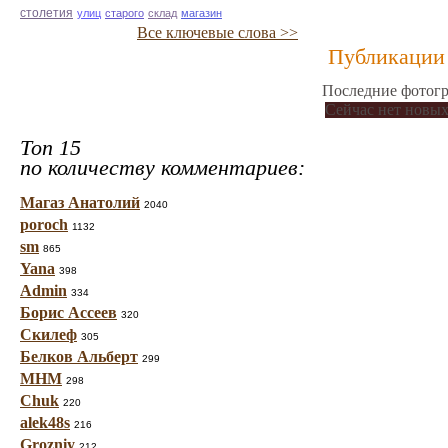
столетия
улиц
старого
склад
магазин
Все ключевые слова >>
Публикации 
Последние фотогр
Сейчас нет новых
Топ 15
по количеству комментариев:
Магаз Анатолий
2040
poroch
1132
sm
865
Yana
398
Admin
334
Борис Ассеев
320
Скилеф
305
Белков Альберт
299
МНМ
298
Chuk
220
alek48s
216
Grozniy
212