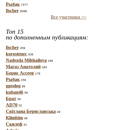
Рыбак
7377
fischer
6098
Все участники >>
Топ 15
по дополненным публикациям:
fischer
459
korostenec
436
Nadezda Mihhailova
186
Магаз Анатолий
184
Борис Ассеев
178
Рыбак
156
ggeolog
88
kuban46
59
Брат
56
AD70
52
Світлана Бериславська
49
Klimbim
48
Скилеф
41