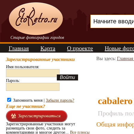
Старые фотографии городов
Главная
Карта
О проекте
Новые фот
Вы здесь:
Главная
Зарегистрированные участники
Имя пользователя:
Пароль:
cabalero
Запомнить меня |
Забыли пароль?
Еще не участник?
Профиль пол
Общая инфор
Зарегистрированные участники могут
размещать свои фото, следить за
комментариями и многое другое...
Все плюсы