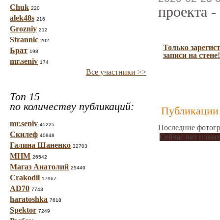
Chuk
проекта -
220
alek48s
216
Grozniy
212
Strannic
202
Только зарегис
Брат
198
записи на стене!
mr.seniv
174
Все участники >>
Топ 15
по количеству публикаций:
Публикации 
mr.seniv
45225
Последние фотогр
Скилеф
40848
Сейчас нет новых
Галина Шаненко
32703
МНМ
26542
Магаз Анатолий
25449
Crakodil
17967
AD70
7743
haratoshka
7618
Spektor
7249