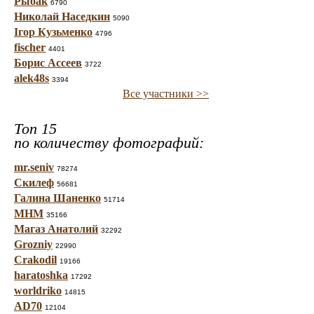
Рыбак
6790
Николай Наседкин
5090
Ігор Кузьменко
4796
fischer
4401
Борис Ассеев
3722
alek48s
3394
Все участники >>
Топ 15
по количеству фотографий:
mr.seniv
78274
Скилеф
56681
Галина Шаненко
51714
МНМ
35166
Магаз Анатолий
32292
Grozniy
22990
Crakodil
19166
haratoshka
17292
worldriko
14815
AD70
12104