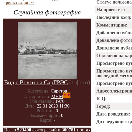
Статус пользова
регистрации >>
На проекте с:
Случайная фотография
Последний вход:
Комментарии:
Добавлено публ
Добавлено фото
Дополнено публ
Отмечено на ка
Просмотрено пу
Просмотрено пу
последний месяц
Вид с Волги на СарГРЭС
(1 фото)
Просмотрено пуб
Категория:
Саратов
Адрес электрон
VIP
Автор поста:
МНМ
ICQ:
Год съемки:
1970
Дата:
22.01.2023 11:30
Город:
Рейтинг:
0
Дата рождения:
Комментарии:
0
Карта:
-
До следующего 
Всего
523400
фотографий в
300781
постах