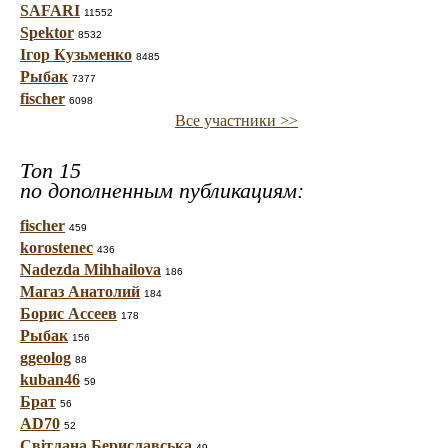
SAFARI
11552
Spektor
8532
Ігор Кузьменко
8485
Рыбак
7377
fischer
6098
Все участники >>
Топ 15
по дополненным публикациям:
fischer
459
korostenec
436
Nadezda Mihhailova
186
Магаз Анатолий
184
Борис Ассеев
178
Рыбак
156
ggeolog
88
kuban46
59
Брат
56
AD70
52
Світлана Бериславська
49