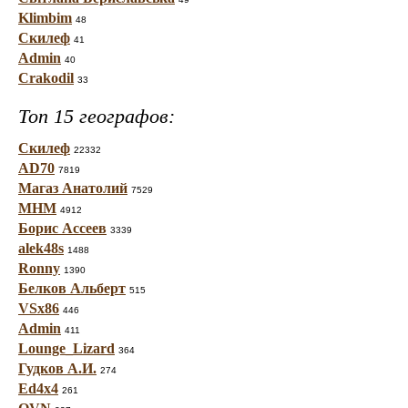
Klimbim
48
Скилеф
41
Admin
40
Crakodil
33
Топ 15 географов:
Скилеф
22332
AD70
7819
Магаз Анатолий
7529
МНМ
4912
Борис Ассеев
3339
alek48s
1488
Ronny
1390
Белков Альберт
515
VSx86
446
Admin
411
Lounge_Lizard
364
Гудков А.И.
274
Ed4x4
261