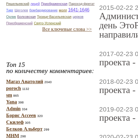
Ришельевский
лицей
Приображенская
Пароход-фрегат
2015-02-22 
1641-1646
Тирг
Щеголев
бомбардирование
молл
Админист
Орлик
Болховская
Троице-Васильевская
церков
день ЭтоР
Приображенский
Свято-Успенский
Все ключевые слова >>
направили
2017-02-23 
проекта -
Топ 15
по количеству комментариев:
2018-02-23 
Магаз Анатолий
2040
проекта -
poroch
1132
sm
865
Yana
398
2019-02-23 
Admin
334
проекта -
Борис Ассеев
320
Скилеф
305
Белков Альберт
299
МНМ
2020-02-23 
298