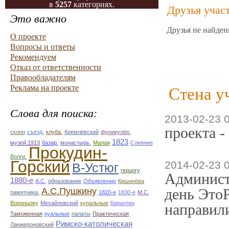
в
5257
категориях.
Друзья учас
Это важно
Друзья не найден
О проекте
Вопросы и ответы
Рекомендуем
Отказ от ответственности
Правообладателям
Реклама на проекте
Стена у
Слова для поиска:
2013-02-23 
проекта -
склон
съезд.
клуба.
Кремлёвский
фуникулёр.
1823
музей.1913
базар.
монастырь.
Малая
Слияние
Прокудин-
Волги.
Горский
2014-02-23 
В-Устюг
герцогу
Админист
1880-е
А.С.
образование
Объявление
Кишинёва
день ЭтоР
А.С.Пушкину
памятника.
1820-е
1830-е
М.С.
Воронцову
Мехайловский
купальные
Карантин
направили
Таможенная
куальные
палаты
Практическая
Римско-католическая
Ланжероновский