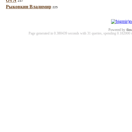
OVN
237
Рыковкин Владимир
225
Powered by
4im
Page generated in 0.380439 seconds with 31 queries, spending 0.18200