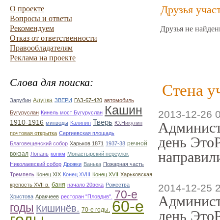
Друзья учас
О проекте
Вопросы и ответы
Рекомендуем
Друзья не найден
Отказ от ответственности
Правообладателям
Реклама на проекте
Слова для поиска:
Стена у
Алупка
Зарубин
ЗВЕРИ
ГАЗ-67-420
автомобиль
Кашин
2013-12-26 
Бугуруслан
Кинель мост Бугуруслан
Тверь
1910-1916
Админист
минводы
Калинин
Ю.Никулин
почтовая открытка
Сергиевская площадь
день ЭтоР
речной
Благовещенский собор
Харьков 1871
1937-38
направили
вокзал
Лопань
конкм
Монастырский переулок
Николаевский собор
Дрожки
Ванька
Пожарная часть
Тремпель
Конец XIX
Конец XVIII
Конец XVII
Харьковская
баня
крепость XVII в.
начало 20века
Рожества
2014-12-25 
70-е
Админист
Христова
Аракчеев
ресторан "Пловдив".
60-е
годы
Кишинёв.
70-е годы.
день ЭтоР
годы