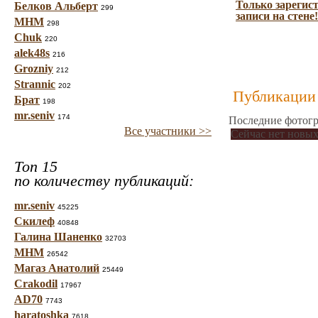
Только зарегис
Белков Альберт
299
записи на стене!
МНМ
298
Chuk
220
alek48s
216
Grozniy
212
Strannic
202
Публикации 
Брат
198
mr.seniv
174
Последние фотогр
Все участники >>
Сейчас нет новых
Топ 15
по количеству публикаций:
mr.seniv
45225
Скилеф
40848
Галина Шаненко
32703
МНМ
26542
Магаз Анатолий
25449
Crakodil
17967
AD70
7743
haratoshka
7618