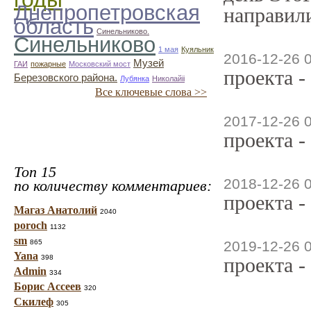
Днепропетровская
направили
область
Синельниково.
Синельниково
1 мая
Куяльник
2016-12-26 
Музей
ГАИ
пожарные
Московский мост
проекта -
Березовского района.
Лубянка
Николайii
Все ключевые слова >>
2017-12-26 
проекта -
Топ 15
2018-12-26 
по количеству комментариев:
проекта -
Магаз Анатолий
2040
poroch
1132
sm
865
2019-12-26 
Yana
398
проекта -
Admin
334
Борис Ассеев
320
Скилеф
305