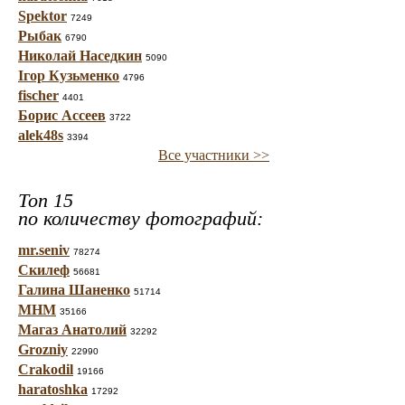
Spektor
7249
Рыбак
6790
Николай Наседкин
5090
Ігор Кузьменко
4796
fischer
4401
Борис Ассеев
3722
alek48s
3394
Все участники >>
Топ 15
по количеству фотографий:
mr.seniv
78274
Скилеф
56681
Галина Шаненко
51714
МНМ
35166
Магаз Анатолий
32292
Grozniy
22990
Crakodil
19166
haratoshka
17292