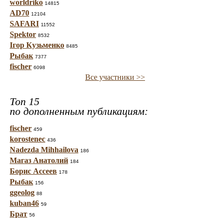
worldriko
14815
AD70
12104
SAFARI
11552
Spektor
8532
Ігор Кузьменко
8485
Рыбак
7377
fischer
6098
Все участники >>
Топ 15
по дополненным публикациям:
fischer
459
korostenec
436
Nadezda Mihhailova
186
Магаз Анатолий
184
Борис Ассеев
178
Рыбак
156
ggeolog
88
kuban46
59
Брат
56