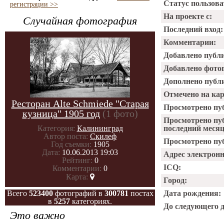
Статус пользова
регистрации >>
На проекте с:
Случайная фотография
Последний вход:
Комментарии:
Добавлено публ
Добавлено фото
Дополнено публ
Отмечено на ка
Ресторан Alte Schmiede "Старая
Просмотрено пу
кузница" 1905 год
(1 фото)
Просмотрено пу
Категория:
Калининград
последний месяц
Автор поста:
Скилеф
Просмотрено пуб
Год съемки:
1905
Дата:
10.06.2013 19:03
Адрес электрон
Рейтинг:
0
ICQ:
Комментарии:
0
Карта:
Город:
Всего
523400
фотографий в
300781
постах
Дата рождения:
в
5257
категориях.
До следующего 
Это важно