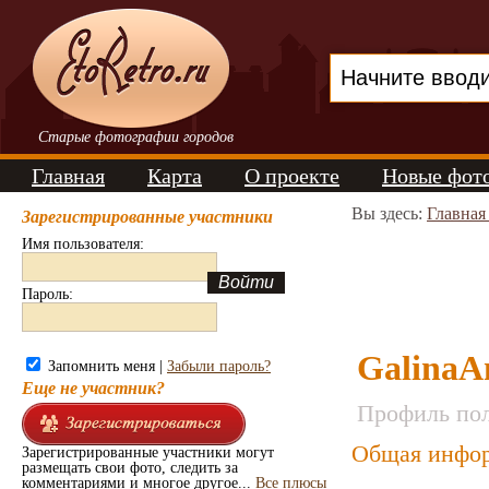
Старые фотографии городов
Главная
Карта
О проекте
Новые фот
Вы здесь:
Главная
Зарегистрированные участники
Имя пользователя:
Пароль:
GalinaA
Запомнить меня |
Забыли пароль?
Еще не участник?
Профиль пол
Общая инфор
Зарегистрированные участники могут
размещать свои фото, следить за
комментариями и многое другое...
Все плюсы