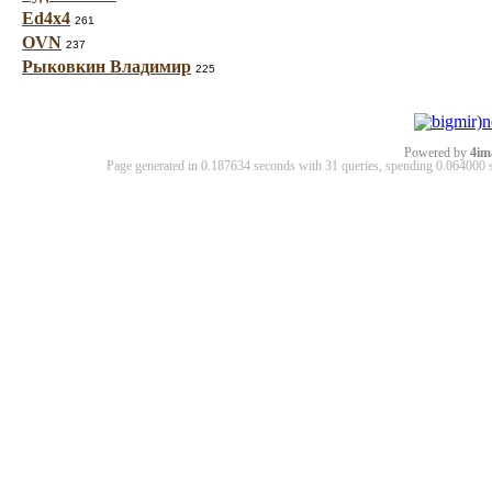
Ed4x4
261
OVN
237
Рыковкин Владимир
225
Powered by
4im
Page generated in 0.187634 seconds with 31 queries, spending 0.06400