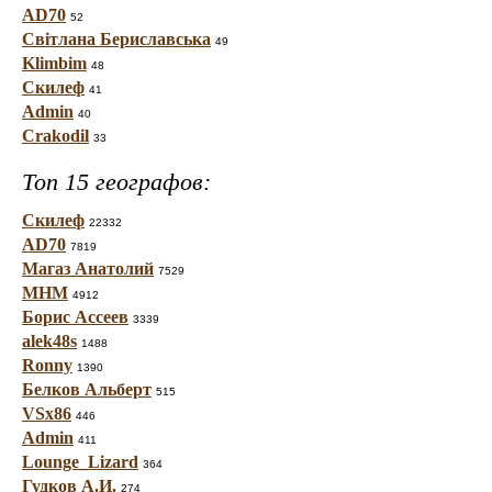
AD70
52
Світлана Бериславська
49
Klimbim
48
Скилеф
41
Admin
40
Crakodil
33
Топ 15 географов:
Скилеф
22332
AD70
7819
Магаз Анатолий
7529
МНМ
4912
Борис Ассеев
3339
alek48s
1488
Ronny
1390
Белков Альберт
515
VSx86
446
Admin
411
Lounge_Lizard
364
Гудков А.И.
274