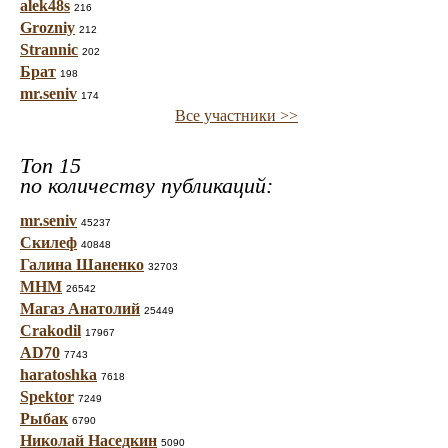
alek48s
216
Grozniy
212
Strannic
202
Брат
198
mr.seniv
174
Все участники >>
Топ 15
по количеству публикаций:
mr.seniv
45237
Скилеф
40848
Галина Шаненко
32703
МНМ
26542
Магаз Анатолий
25449
Crakodil
17967
AD70
7743
haratoshka
7618
Spektor
7249
Рыбак
6790
Николай Наседкин
5090