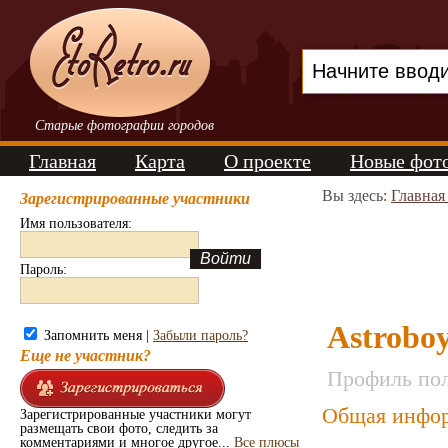
Старые фотографии городов
Главная
Карта
О проекте
Новые фот
Вы здесь:
Главная
Зарегистрированные участники
Имя пользователя:
Пароль:
Astrobo
Запомнить меня |
Забыли пароль?
Еще не участник?
Профиль пол
Общая инфор
Зарегистрированные участники могут
размещать свои фото, следить за
комментариями и многое другое...
Все плюсы