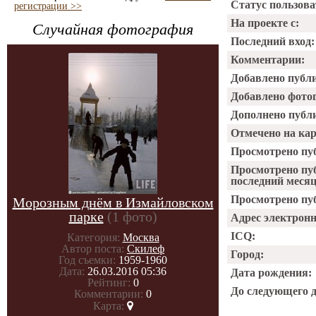
Статус пользова
регистрации >>
На проекте с:
Случайная фотография
Последний вход:
Комментарии:
Добавлено публ
Добавлено фото
Дополнено публ
Отмечено на ка
Просмотрено пу
Просмотрено пу
последний месяц
Просмотрено пуб
Морозным днём в Измайловском
парке
(1 фото)
Адрес электрон
ICQ:
Категория:
Москва
Автор поста:
Скилеф
Город:
Год съемки:
1959-1960
Дата:
26.03.2016 05:36
Дата рождения:
Рейтинг:
0
До следующего 
Комментарии:
0
Карта: