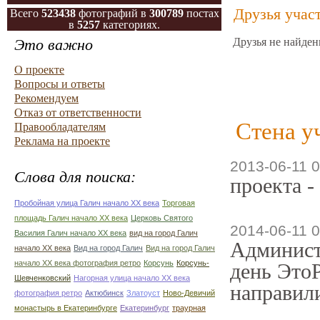
Друзья учас
Всего
523438
фотографий в
300789
постах
в
5257
категориях.
Это важно
Друзья не найден
О проекте
Вопросы и ответы
Рекомендуем
Отказ от ответственности
Стена у
Правообладателям
Реклама на проекте
2013-06-11 0
Слова для поиска:
проекта -
Пробойная улица Галич начало ХХ века
Торговая
площадь Галич начало ХХ века
Церковь Святого
2014-06-11 0
Василия Галич начало ХХ века
вид на город Галич
Админист
начало ХХ века
Вид на город Галич
Вид на город Галич
начало ХХ века фотография ретро
Корсунь
Корсунь-
день ЭтоР
Шевченковский
Нагорная улица начало ХХ века
направили
фотография ретро
Актюбинск
Златоуст
Ново-Девичий
монастырь в Екатеринбурге
Екатеринбург
траурная