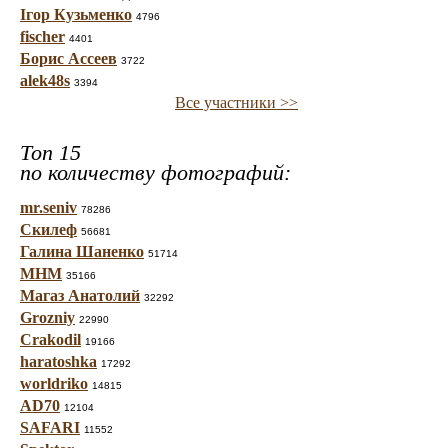
Ігор Кузьменко
4796
fischer
4401
Борис Ассеев
3722
alek48s
3394
Все участники >>
Топ 15
по количеству фотографий:
mr.seniv
78286
Скилеф
56681
Галина Шаненко
51714
МНМ
35166
Магаз Анатолий
32292
Grozniy
22990
Crakodil
19166
haratoshka
17292
worldriko
14815
AD70
12104
SAFARI
11552