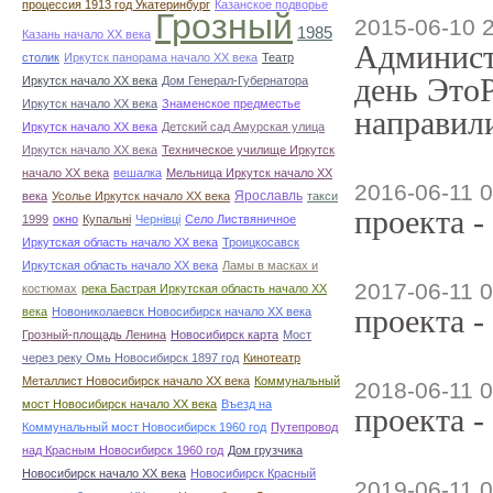
процессия 1913 год Укатеринбург
Казанское подворье
Грозный
2015-06-10 
1985
Казань начало ХХ века
Админист
столик
Иркутск панорама начало ХХ века
Театр
день ЭтоР
Иркутск начало ХХ века
Дом Генерал-Губернатора
Иркутск начало ХХ века
Знаменское предместье
направили
Иркутск начало ХХ века
Детский сад Амурская улица
Иркутск начало ХХ века
Техническое училище Иркутск
начало ХХ века
вешалка
Мельница Иркутск начало ХХ
2016-06-11 0
века
Усолье Иркутск начало ХХ века
Ярославль
такси
проекта -
1999
окно
Купальні
Чернівці
Село Листвяничное
Иркутская область начало ХХ века
Троицкосавск
Иркутская область начало ХХ века
Ламы в масках и
2017-06-11 0
костюмах
река Бастрая Иркутская область начало ХХ
проекта -
века
Новониколаевск Новосибирск начало ХХ века
Грозный-площадь Ленина
Новосибирск карта
Мост
через реку Омь Новосибирск 1897 год
Кинотеатр
Металлист Новосибирск начало ХХ века
Коммунальный
2018-06-11 0
мост Новосибирск начало ХХ века
Въезд на
проекта -
Коммунальный мост Новосибирск 1960 год
Путепровод
над Красным Новосибирск 1960 год
Дом грузчика
Новосибирск начало ХХ века
Новосибирск Красный
2019-06-11 0