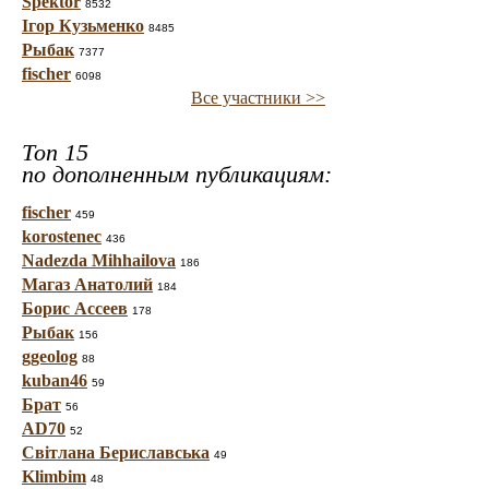
Spektor
8532
Ігор Кузьменко
8485
Рыбак
7377
fischer
6098
Все участники >>
Топ 15
по дополненным публикациям:
fischer
459
korostenec
436
Nadezda Mihhailova
186
Магаз Анатолий
184
Борис Ассеев
178
Рыбак
156
ggeolog
88
kuban46
59
Брат
56
AD70
52
Світлана Бериславська
49
Klimbim
48