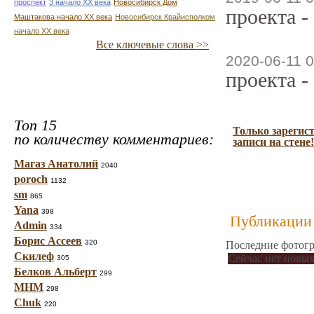
проспект
3 начало ХХ века
Новосибирск Дом
проекта -
Маштакова начало ХХ века
Новосибирск Крайисполком
начало ХХ века
Все ключевые слова >>
2020-06-11 0
проекта -
Топ 15
Только зарегис
по количеству комментариев:
записи на стене!
Магаз Анатолий
2040
poroch
1132
sm
865
Yana
398
Публикации 
Admin
334
Борис Ассеев
320
Последние фотогр
Скилеф
Сейчас нет новых
305
Белков Альберт
299
МНМ
298
Chuk
220