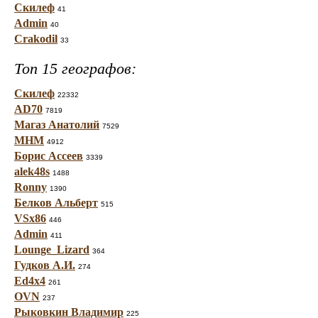
Скилеф
41
Admin
40
Crakodil
33
Топ 15 географов:
Скилеф
22332
AD70
7819
Магаз Анатолий
7529
МНМ
4912
Борис Ассеев
3339
alek48s
1488
Ronny
1390
Белков Альберт
515
VSx86
446
Admin
411
Lounge_Lizard
364
Гудков А.И.
274
Ed4x4
261
OVN
237
Рыковкин Владимир
225