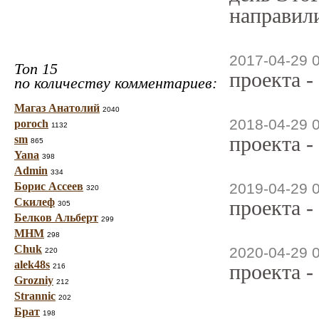
направили
2017-04-29 
Топ 15
проекта -
по количеству комментариев:
Магаз Анатолий
2040
2018-04-29 
poroch
1132
проекта -
sm
865
Yana
398
Admin
334
Борис Ассеев
2019-04-29 
320
Скилеф
проекта -
305
Белков Альберт
299
МНМ
298
Chuk
2020-04-29 
220
alek48s
проекта -
216
Grozniy
212
Strannic
202
Брат
198