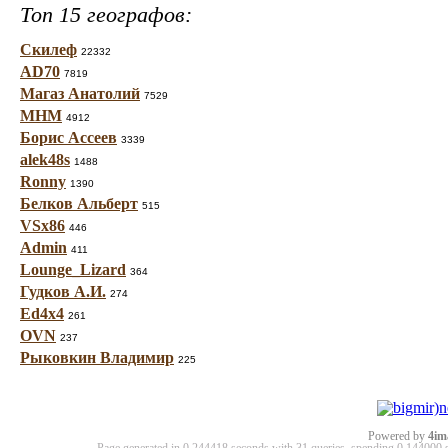
Топ 15 географов:
Скилеф
22332
AD70
7819
Магаз Анатолий
7529
МНМ
4912
Борис Ассеев
3339
alek48s
1488
Ronny
1390
Белков Альберт
515
VSx86
446
Admin
411
Lounge_Lizard
364
Гудков А.И.
274
Ed4x4
261
OVN
237
Рыковкин Владимир
225
Powered by
4im