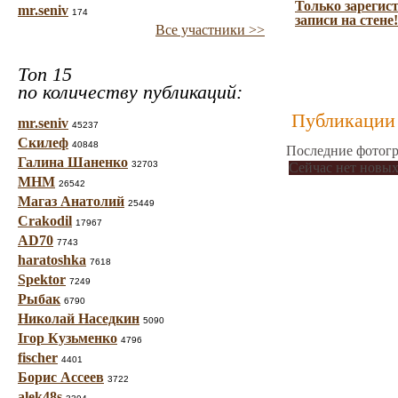
Только зарегис
mr.seniv
174
записи на стене!
Все участники >>
Топ 15
по количеству публикаций:
Публикации 
mr.seniv
45237
Скилеф
40848
Последние фотогр
Галина Шаненко
32703
Сейчас нет новых
МНМ
26542
Магаз Анатолий
25449
Crakodil
17967
AD70
7743
haratoshka
7618
Spektor
7249
Рыбак
6790
Николай Наседкин
5090
Ігор Кузьменко
4796
fischer
4401
Борис Ассеев
3722
alek48s