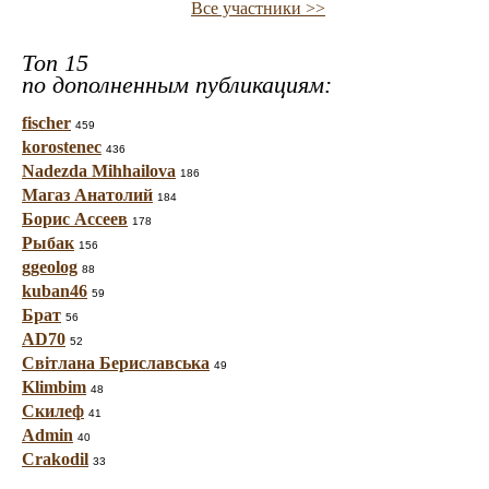
Все участники >>
Топ 15
по дополненным публикациям:
fischer
459
korostenec
436
Nadezda Mihhailova
186
Магаз Анатолий
184
Борис Ассеев
178
Рыбак
156
ggeolog
88
kuban46
59
Брат
56
AD70
52
Світлана Бериславська
49
Klimbim
48
Скилеф
41
Admin
40
Crakodil
33