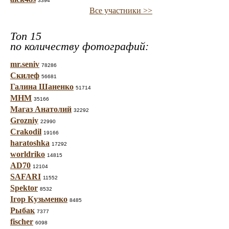
3394
Все участники >>
Топ 15
по количеству фотографий:
mr.seniv
78286
Скилеф
56681
Галина Шаненко
51714
МНМ
35166
Магаз Анатолий
32292
Grozniy
22990
Crakodil
19166
haratoshka
17292
worldriko
14815
AD70
12104
SAFARI
11552
Spektor
8532
Ігор Кузьменко
8485
Рыбак
7377
fischer
6098