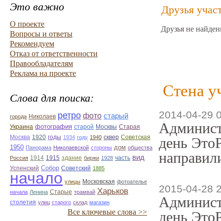
Это важно
Друзья учас
О проекте
Друзья не найден
Вопросы и ответы
Рекомендуем
Отказ от ответственности
Правообладателям
Реклама на проекте
Стена у
Слова для поиска:
2014-04-29 
ретро
фото
старый
Николаев
города
Админист
фотография
Украина
Старая
старой
Москвы
Москва
1920
годы
сквер
1934
году
1940
Советская
день ЭтоР
1950
дом
Панорама
Николаевской
стороны
общества
направили
вид
1914
1915
здание
Россия
биржи
1928
часть
Собор
Успенский
Советский
1885
начало
улицы
Московская
фотоателье
2015-04-28 
Харьков
Старые
начала
Ленина
трамвай
Админист
столетия
улиц
старого
склад
магазин
Все ключевые слова >>
день ЭтоР