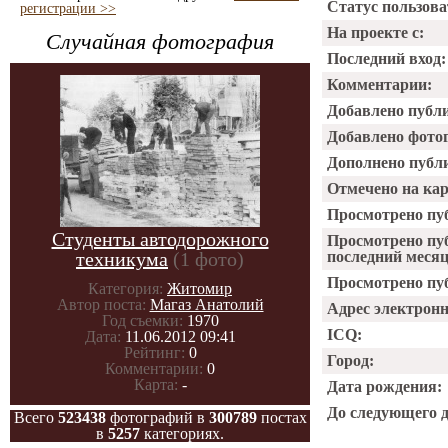
Статус пользова
регистрации >>
На проекте с:
Случайная фотография
Последний вход:
Комментарии:
Добавлено публ
Добавлено фото
Дополнено публ
Отмечено на ка
Просмотрено пу
Студенты автодорожного
Просмотрено пу
техникума
(1 фото)
последний месяц
Просмотрено пуб
Категория:
Житомир
Автор поста:
Магаз Анатолий
Адрес электрон
Год съемки:
1970
ICQ:
Дата:
11.06.2012 09:41
Рейтинг:
0
Город:
Комментарии:
0
Карта:
-
Дата рождения:
До следующего 
Всего
523438
фотографий в
300789
постах
в
5257
категориях.