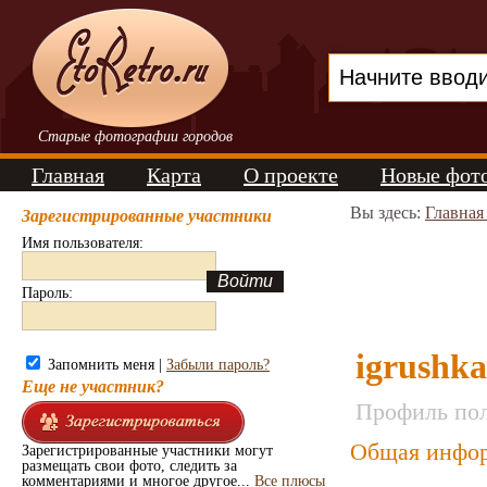
Старые фотографии городов
Главная
Карта
О проекте
Новые фот
Вы здесь:
Главная
Зарегистрированные участники
Имя пользователя:
Пароль:
igrushka
Запомнить меня |
Забыли пароль?
Еще не участник?
Профиль пол
Общая инфор
Зарегистрированные участники могут
размещать свои фото, следить за
комментариями и многое другое...
Все плюсы