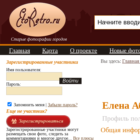
Старые фотографии городов
Главная
Карта
О проекте
Новые фот
Вы здесь:
Главная
Зарегистрированные участники
Имя пользователя:
Пароль:
Елена А
Запомнить меня |
Забыли пароль?
Еще не участник?
Профиль пол
Общая инфор
Зарегистрированные участники могут
размещать свои фото, следить за
комментариями и многое другое...
Все плюсы