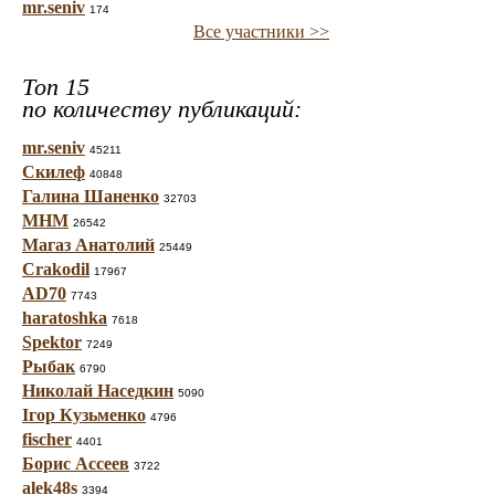
mr.seniv
174
Все участники >>
Топ 15
по количеству публикаций:
mr.seniv
45211
Скилеф
40848
Галина Шаненко
32703
МНМ
26542
Магаз Анатолий
25449
Crakodil
17967
AD70
7743
haratoshka
7618
Spektor
7249
Рыбак
6790
Николай Наседкин
5090
Ігор Кузьменко
4796
fischer
4401
Борис Ассеев
3722
alek48s
3394