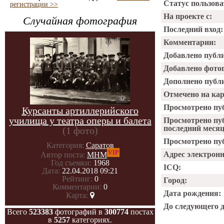
Статус пользова
регистрации >>
На проекте с:
Случайная фотография
Последний вход:
Комментарии:
Добавлено публ
Добавлено фото
Дополнено публ
Отмечено на ка
Просмотрено пу
Курсанты артиллерийского
училища у театра оперы и балета
Просмотрено пу
последний месяц
(1 фото)
Просмотрено пуб
Категория:
Саратов
VIP
Адрес электрон
Автор поста:
МНМ
Год съемки:
1968
ICQ:
Дата:
22.04.2018 09:21
Рейтинг:
0
Город:
Комментарии:
0
Дата рождения:
Карта:
До следующего 
Всего
523383
фотографий в
300774
постах
в
5257
категориях.