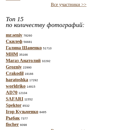
Все участники >>
Топ 15
по количеству фотографий:
mr.seniv
78260
Скилеф
56681
Галина Шаненко
51710
МНМ
35166
Магаз Анатолий
32292
Grozniy
22990
Crakodil
19166
haratoshka
17292
worldriko
14815
AD70
12104
SAFARI
11552
Spektor
8532
Ігор Кузьменко
8485
Рыбак
7377
fischer
6098