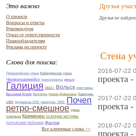
Это важно
Друзья учас
О проекте
Друзья не найден
Вопросы и ответы
Рекомендуем
Отказ от ответственности
Правообладателям
Реклама на проекте
Стена у
Слова для поиска:
2016-07-22 
Первомайская улица
Кабардинская улица
проекта -
Червоноармейск
транспоранты
деньги
Галиция
Вольск
1912 г.
повстанцы
Высоцкий Юзеф
Вапнярка
Новая Дофиновка
Памятник.
2017-07-22 
Почеп
1965
трудшкола 1931
памятник. 1965.
проекта -
ретро-смешное
удица
Кременец
одежда
ОСЕННИЕ МОТИВЫ
Фастов
ГОРОДСКИЕ ПЕЙЗАЖИ
2018-07-22 
Все ключевые слова >>
проекта -