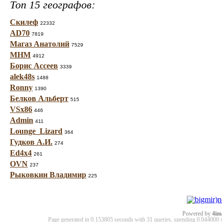
Топ 15 географов:
Скилеф
22332
AD70
7819
Магаз Анатолий
7529
МНМ
4912
Борис Ассеев
3339
alek48s
1488
Ronny
1390
Белков Альберт
515
VSx86
446
Admin
411
Lounge_Lizard
364
Гудков А.И.
274
Ed4x4
261
OVN
237
Рыковкин Владимир
225
Powered by
4im
Page generated in 0.153805 seconds with 31 queries, spending 0.04400