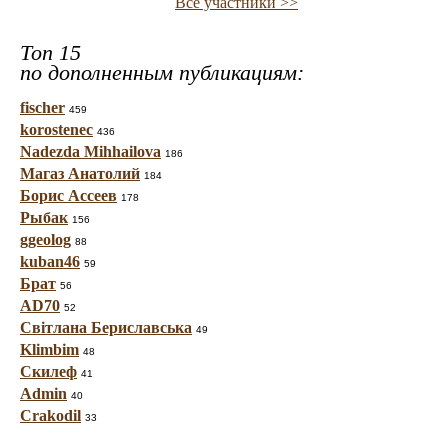
Все участники >>
Топ 15
по дополненным публикациям:
fischer
459
korostenec
436
Nadezda Mihhailova
186
Магаз Анатолий
184
Борис Ассеев
178
Рыбак
156
ggeolog
88
kuban46
59
Брат
56
AD70
52
Світлана Бериславська
49
Klimbim
48
Скилеф
41
Admin
40
Crakodil
33