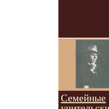
Семейные
учительск