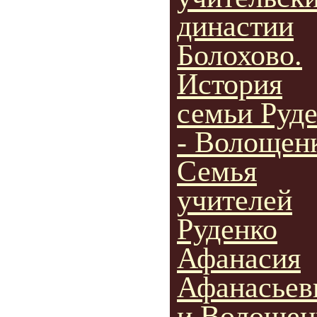
династии
Болохово.
История
семьи Руд
- Волощен
Семья
учителей
Руденко
Афанасия
Афанасьев
и Волощен