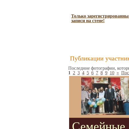
Только зарегистрированные
записи на стене!
Публикации участник
Последние фотографии, котор
1
2
3
4
5
6
7
8
9
10
»
Пос
Семейные