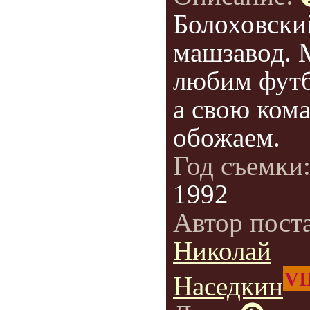
Болоховски
машзавод.
любим футб
а свою ком
обожаем.
Год съемки
1992
Автор пост
Николай
VI
Наседкин