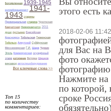
Вы относите
1939-1945
Богоявленная
1941-
этого есть к
коллаборационист
1943
старины
Провинциальная
старина
Чукоткская
2011
Камчатская
Нижнекамчатск
2018-02-06 11:42
душе
пустынно
Енисейская
фотографией
Красноярск
Тобольская
Тюменская
Тобольск
Алеутской
Суйфунская
для Вас на 
Г.И.
Мессионерская
Шарж
Чуркин
Эгель
Коммерческая
осуждённый
фото окажет
этапе
каторжник
Ветряки
Шишков
винзавод
автоспецоборудование
фотографию:
Все ключевые слова >>
Нажмите на 
по которой,
сроке Росси
Топ 15
по количеству
обязятельно
комментариев: