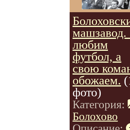
Болоховск
машзавод.
любим
футбол, а
свою кома
обожаем.
(
фото)
Категория:
Болохово
Описание: