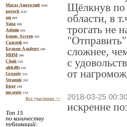
Щёлкнув по 
Магаз Анатолий
2040
poroch
1132
области, в т
sm
865
Yana
398
трогать не н
Admin
334
Борис Ассеев
"Отправить"
320
Скилеф
305
сложнее, чем
Белков Альберт
299
МНМ
298
с удовольст
Chuk
220
alek48s
216
от нагромож
Grozniy
212
Strannic
202
Брат
198
mr.seniv
174
2018-03-25 00:3
Все участники >>
искренне по
Топ 15
по количеству
публикаций: