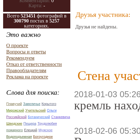
Комментарии:
0
Карта:
-
Друзья участника:
Всего
523451
фотографий в
300790
постах в
5257
категориях.
Друзья не найдены.
Это важно
О проекте
Вопросы и ответы
Рекомендуем
Отказ от ответственности
Правообладателям
Стена учас
Реклама на проекте
Слова для поиска:
2018-01-03 05:2
кремль нахо
Плавучий
Завеличье
Корытого
Мирожский
Учительский
Ольги
Россикйской
Ботанический
Станкевича
Шведские
Пещера
Трудолюбия
2018-02-06 05:3
пожарного
Елецкий
Мужское
Водоподъемная
Богоугодное