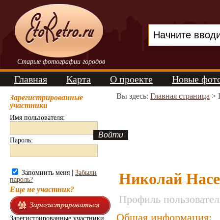
Старые фотографии городов
Главная
Карта
О проекте
Новые фот
Вы здесь:
Главная страница
> 
Зарегистрированные
участники
Имя пользователя:
Пароль:
Запомнить меня |
Забыли
Николай Нас
пароль?
Еще не участник?
Профиль пользовател
Общая информация:
Зарегистрированные участники