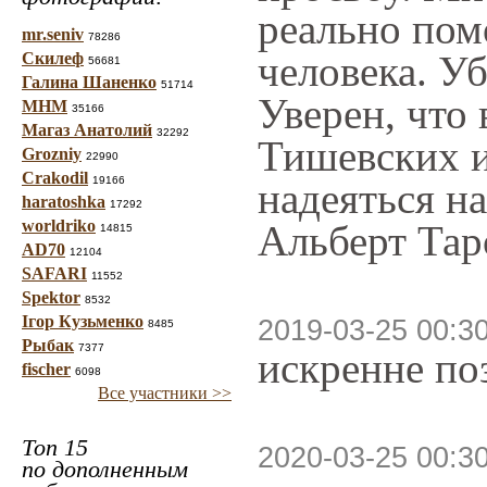
реально пом
mr.seniv
78286
человека. У
Скилеф
56681
Галина Шаненко
51714
Уверен, что 
МНМ
35166
Магаз Анатолий
32292
Тишевских и
Grozniy
22990
Crakodil
19166
надеяться н
haratoshka
17292
worldriko
Альберт Тар
14815
AD70
12104
SAFARI
11552
Spektor
8532
Ігор Кузьменко
2019-03-25 00:3
8485
Рыбак
7377
искренне по
fischer
6098
Все участники >>
Топ 15
2020-03-25 00:3
по дополненным