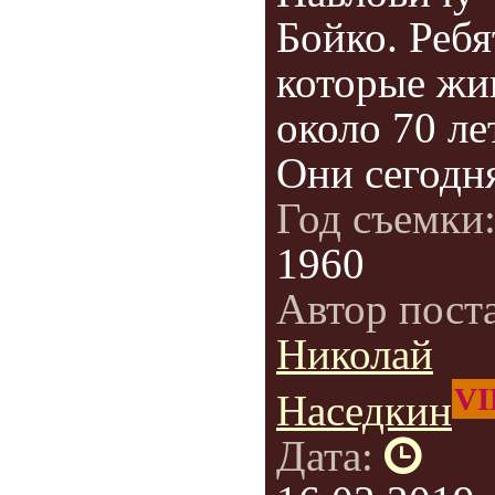
Бойко. Ребя
которые жи
около 70 ле
Они сегодня
Год съемки
1960
Автор пост
Николай
VI
Наседкин
Дата: