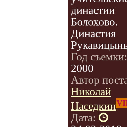
династии
Болохово.
Династия
Рукавицын
Год съемки
2000
Автор пост
Николай
VI
Наседкин
Дата: