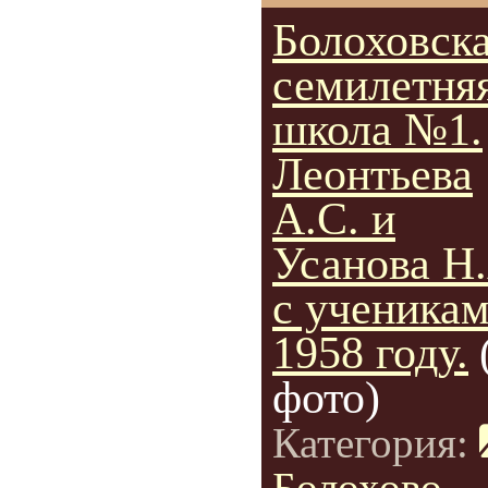
Болоховск
семилетня
школа №1.
Леонтьева
А.С. и
Усанова Н
с ученикам
1958 году.
фото)
Категория:
Болохово