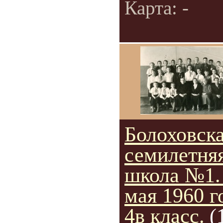
Карта: -
Болоховск
семилетня
школа №1.
мая 1960 г
4в класс.
(