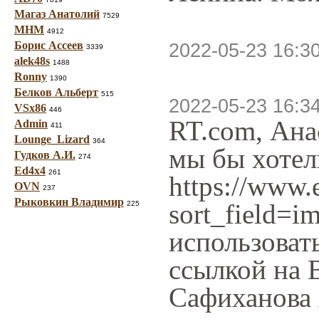
Магаз Анатолий
7529
МНМ
4912
Борис Ассеев
2022-05-23 16:3
3339
alek48s
1488
Ronny
1390
Белков Альберт
515
2022-05-23 16:3
VSx86
446
RT.com, Ана
Admin
411
Lounge_Lizard
364
мы бы хотел
Гудков А.И.
274
Ed4x4
261
https://www.
OVN
237
Рыковкин Владимир
sort_field=
225
использоват
ссылкой на 
Сафиханова 