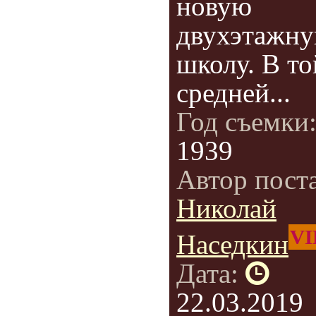
новую
двухэтажн
школу. В то
средней...
Год съемки
1939
Автор пост
Николай
VI
Наседкин
Дата:
22.03.2019