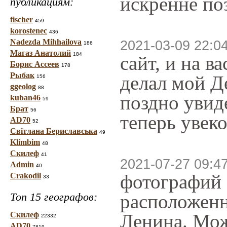
искренне по
публикациям:
fischer
459
korostenec
436
Nadezda Mihhailova
2021-03-09 22:0
186
Магаз Анатолий
184
сайт, и на в
Борис Ассеев
178
Рыбак
делал мой Д
156
ggeolog
88
поздно увиде
kuban46
59
Брат
56
теперь увеко
AD70
52
Світлана Бериславська
49
Klimbim
48
Скилеф
41
2021-07-27 09:4
Admin
40
фотографий 
Crakodil
33
Топ 15 географов:
расположенн
Скилеф
Ленина. Мож
22332
AD70
7819