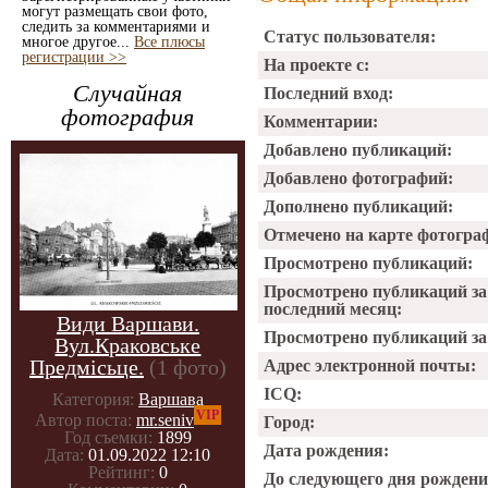
могут размещать свои фото,
следить за комментариями и
Статус пользователя:
многое другое...
Все плюсы
регистрации >>
На проекте с:
Случайная
Последний вход:
фотография
Комментарии:
Добавлено публикаций:
Добавлено фотографий:
Дополнено публикаций:
Отмечено на карте фотогра
Просмотрено публикаций:
Просмотрено публикаций за
последний месяц:
Види Варшави.
Просмотрено публикаций за 
Вул.Краковське
Предмісьце.
(1 фото)
Адрес электронной почты:
ICQ:
Категория:
Варшава
VIP
Автор поста:
mr.seniv
Город:
Год съемки:
1899
Дата рождения:
Дата:
01.09.2022 12:10
Рейтинг:
0
До следующего дня рождени