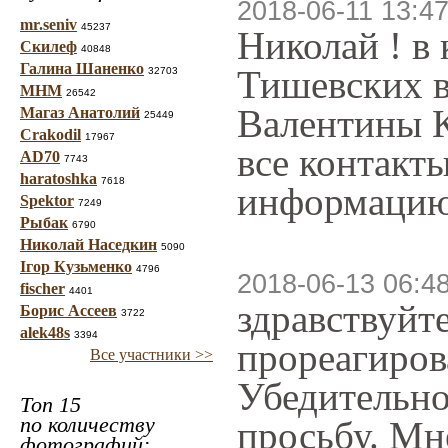
2018-06-11 13:47
mr.seniv
45237
Николай ! в
Скилеф
40848
Галина Шаненко
Тишевских в
32703
МНМ
26542
Валентины К
Магаз Анатолий
25449
Crakodil
17967
все контакт
AD70
7743
haratoshka
7618
информацию 
Spektor
7249
Рыбак
6790
Николай Наседкин
5090
Ігор Кузьменко
4796
2018-06-13 06:4
fischer
4401
здравствуйте
Борис Ассеев
3722
alek48s
3394
прореагиров
Все участники >>
Убедительно
Топ 15
по количеству
просьбу. Мн
фотографий: