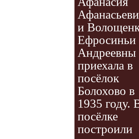
Афанасия
Афанасьеви
и Волощен
Ефросиньи
Андреевны
приехала в
посёлок
Болохово в
1935 году. 
посёлке
построили