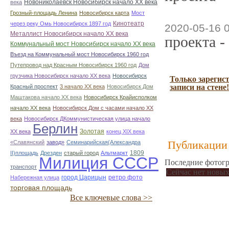
Новониколаевск Новосибирск начало ХХ века
века
Грозный-площадь Ленина
Новосибирск карта
Мост
Кинотеатр
через реку Омь Новосибирск 1897 год
2020-05-16 
Металлист Новосибирск начало ХХ века
проекта -
Коммунальный мост Новосибирск начало ХХ века
Въезд на Коммунальный мост Новосибирск 1960 год
Путепровод над Красным Новосибирск 1960 год
Дом
грузчика Новосибирск начало ХХ века
Новосибирск
Только зарегис
записи на стене!
Красный проспект
3 начало ХХ века
Новосибирск Дом
Маштакова начало ХХ века
Новосибирск Крайисполком
начало ХХ века
Новосибирск Дом с часами начало ХХ
века
Новосибирск ДКоммунистическая улица начало
Берлин
Золотая
ХХ века
конец ХІХ века
Публикации 
«Славянский
завод»
Семинарийская(Александра
1809
II)площадь
Дрезден
старый город
Альтмаркт
Милиция СССР
Последние фотогр
транспорт
Сейчас нет новых
город Царицын
ретро фото
Набережная улица
торговая площадь
Все ключевые слова >>