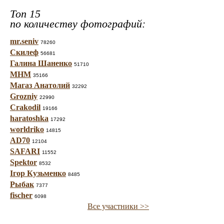
Топ 15
по количеству фотографий:
mr.seniv
78260
Скилеф
56681
Галина Шаненко
51710
МНМ
35166
Магаз Анатолий
32292
Grozniy
22990
Crakodil
19166
haratoshka
17292
worldriko
14815
AD70
12104
SAFARI
11552
Spektor
8532
Ігор Кузьменко
8485
Рыбак
7377
fischer
6098
Все участники >>