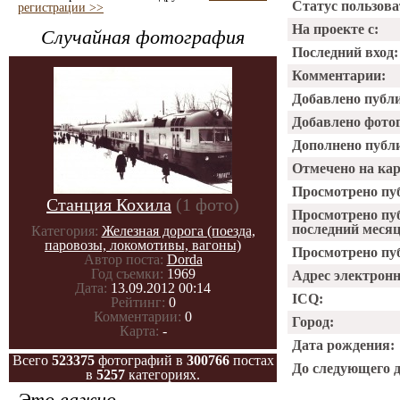
Статус пользова
регистрации >>
На проекте с:
Случайная фотография
Последний вход:
Комментарии:
Добавлено публ
Добавлено фото
Дополнено публ
Отмечено на ка
Просмотрено пу
Станция Кохила
(1 фото)
Просмотрено пу
последний месяц
Категория:
Железная дорога (поезда,
паровозы, локомотивы, вагоны)
Просмотрено пуб
Автор поста:
Dorda
Год съемки:
1969
Адрес электрон
Дата:
13.09.2012 00:14
ICQ:
Рейтинг:
0
Комментарии:
0
Город:
Карта:
-
Дата рождения:
Всего
523375
фотографий в
300766
постах
До следующего 
в
5257
категориях.
Это важно