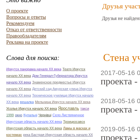
Друзья учас
О проекте
Вопросы и ответы
Друзья не найден
Рекомендуем
Отказ от ответственности
Правообладателям
Реклама на проекте
Стена у
Слова для поиска:
Иркутск панорама начало ХХ века
Театр Иркутск
2017-05-16 
начало ХХ века
Дом Генерал-Губернатора Иркутск
проекта -
начало ХХ века
Знаменское предместье Иркутск
начало ХХ века
Детский сад Амурская улица Иркутск
начало ХХ века
Техническое училище Иркутск начало
2018-05-16 
ХХ века
вешалка
Мельница Иркутск начало ХХ века
проекта -
Ярославль
Усолье Иркутск начало ХХ века
такси
1999
окно
Купальні
Чернівці
Село Листвяничное
Иркутская область начало ХХ века
Троицкосавск
2019-05-16 
Иркутская область начало ХХ века
Ламы в масках и
проекта -
костюмах
река Бастрая Иркутская область начало ХХ