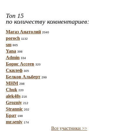
Топ 15
по количеству комментариев:
Магаз Анатолий
2040
poroch
1132
sm
865
Yana
398
Admin
334
Борис Ассеев
320
Скилеф
305
Белков Альберт
299
МНМ
298
Chuk
220
alek48s
216
Grozniy
212
Strannic
202
Брат
198
mr.seniv
174
Все участники >>