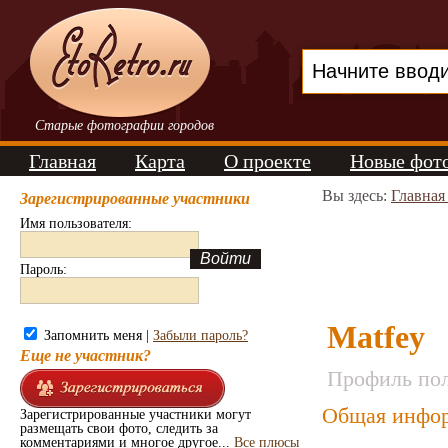
Старые фотографии городов
Главная
Карта
О проекте
Новые фот
Вы здесь:
Главная
Зарегистрированные участники
Имя пользователя:
Пароль:
Matfey
Запомнить меня |
Забыли пароль?
Еще не участник?
Профиль пол
Общая инфор
Зарегистрированные участники могут
размещать свои фото, следить за
комментариями и многое другое...
Все плюсы