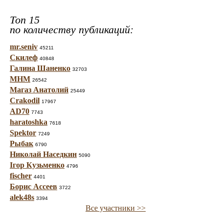
Топ 15
по количеству публикаций:
mr.seniv
45211
Скилеф
40848
Галина Шаненко
32703
МНМ
26542
Магаз Анатолий
25449
Crakodil
17967
AD70
7743
haratoshka
7618
Spektor
7249
Рыбак
6790
Николай Наседкин
5090
Ігор Кузьменко
4796
fischer
4401
Борис Ассеев
3722
alek48s
3394
Все участники >>