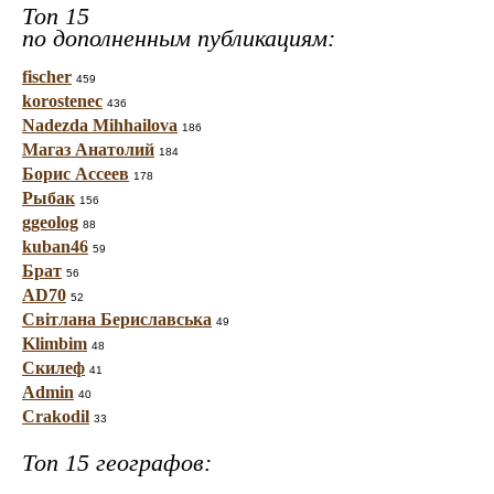
Топ 15
по дополненным публикациям:
fischer
459
korostenec
436
Nadezda Mihhailova
186
Магаз Анатолий
184
Борис Ассеев
178
Рыбак
156
ggeolog
88
kuban46
59
Брат
56
AD70
52
Світлана Бериславська
49
Klimbim
48
Скилеф
41
Admin
40
Crakodil
33
Топ 15 географов: