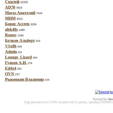
Скилеф
22332
AD70
7819
Магаз Анатолий
7529
МНМ
4912
Борис Ассеев
3339
alek48s
1488
Ronny
1390
Белков Альберт
515
VSx86
446
Admin
411
Lounge_Lizard
364
Гудков А.И.
274
Ed4x4
261
OVN
237
Рыковкин Владимир
225
Powered by
4im
Page generated in 0.173341 seconds with 31 queries, spending 0.06100