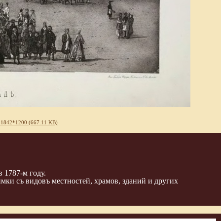
 1842*1200 (667.11 KB)
 1787-м году.
мки съ видовъ местностей, храмов, зданий и других
3
122
18
5