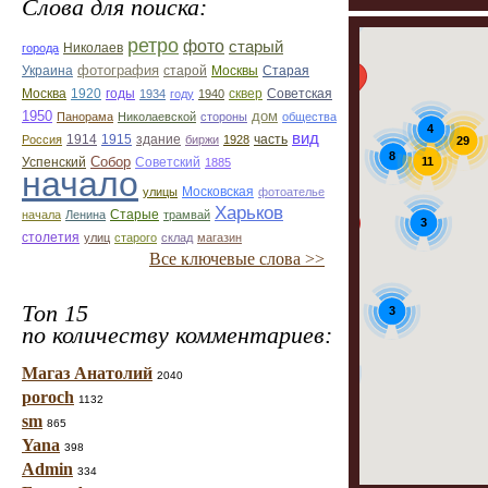
Слова для поиска:
3
ретро
фото
старый
Николаев
города
фотография
Украина
Старая
старой
Москвы
Москва
1920
годы
сквер
1934
году
1940
Советская
1950
дом
Панорама
Николаевской
стороны
общества
4
вид
1914
1915
здание
Россия
биржи
1928
часть
29
8
Собор
Успенский
Советский
11
1885
начало
улицы
Московская
фотоателье
Харьков
Старые
начала
Ленина
трамвай
3
столетия
улиц
старого
склад
магазин
Все ключевые слова >>
Топ 15
3
по количеству комментариев:
Магаз Анатолий
2
2040
poroch
1132
sm
865
Yana
398
Admin
334