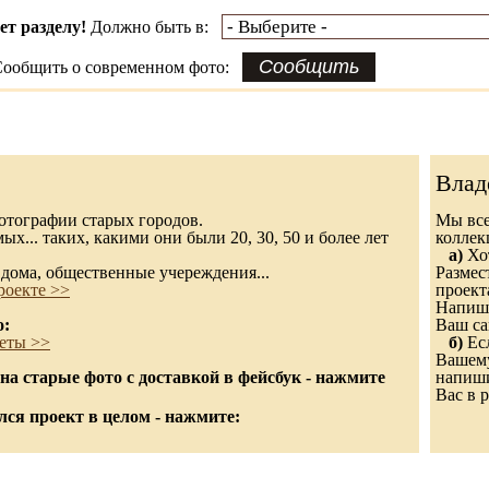
ет разделу!
Должно быть в:
ообщить о современном фото:
Влад
 фотографии старых городов.
Мы все
х... таких, какими они были 20, 30, 50 и более лет
колле
а)
Хот
дома, общественные учереждения...
Размес
роекте >>
проект
Напиши
о:
Ваш са
еты >>
б)
Есл
Вашему
а старые фото с доставкой в фейсбук - нажмите
напиши
Вас в р
ся проект в целом - нажмите: