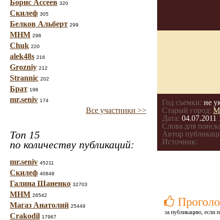
Борис Ассеев
320
Скилеф
305
Белков Альберт
299
МНМ
298
Chuk
220
alek48s
216
Grozniy
212
Strannic
202
Брат
198
mr.seniv
174
Год съемки:
не у
Все участники >>
Старый город:
М
Дата:
04.07.2011 
Слова для поиска
Топ 15
Автор публикац
Источник:
по количеству публикаций:
mr.seniv
45211
Скилеф
40848
Галина Шаненко
32703
МНМ
26542
Проголо
Магаз Анатолий
25449
за публикацию, если п
Crakodil
17967