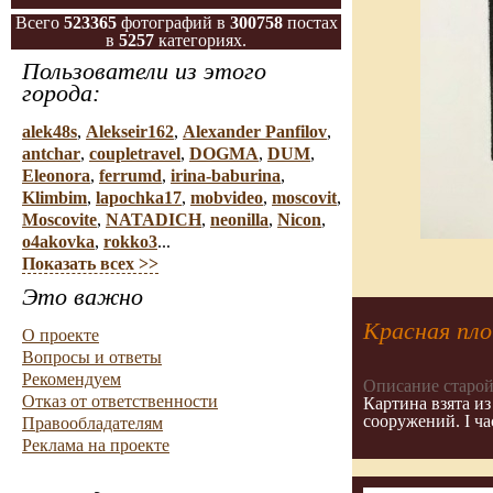
Всего
523365
фотографий в
300758
постах
в
5257
категориях.
Пользователи из этого
города:
alek48s
,
Alekseir162
,
Alexander Panfilov
,
antchar
,
coupletravel
,
DOGMA
,
DUM
,
Eleonora
,
ferrumd
,
irina-baburina
,
Klimbim
,
lapochka17
,
mobvideo
,
moscovit
,
Moscovite
,
NATADICH
,
neonilla
,
Nicon
,
o4akovka
,
rokko3
...
Показать всех >>
Это важно
Красная пл
О проекте
Вопросы и ответы
Рекомендуем
Описание старой
Отказ от ответственности
Картина взята и
сооружений. I ча
Правообладателям
Реклама на проекте