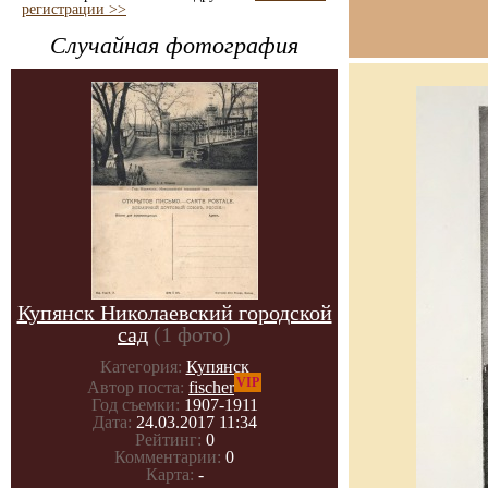
регистрации >>
Случайная фотография
Купянск Николаевский городской
сад
(1 фото)
Категория:
Купянск
VIP
Автор поста:
fischer
Год съемки:
1907-1911
Дата:
24.03.2017 11:34
Рейтинг:
0
Комментарии:
0
Карта:
-