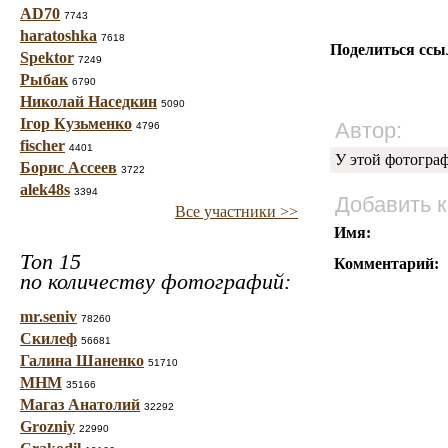
AD70
7743
haratoshka
7618
Поделиться ссы
Spektor
7249
Рыбак
6790
Николай Наседкин
5090
Ігор Кузьменко
Автор:
4796
fischer
4401
У этой фотогра
Борис Ассеев
3722
alek48s
3394
Добавить 
Все участники >>
Имя:
Топ 15
Комментарий:
по количеству фотографий:
mr.seniv
78260
Скилеф
56681
Галина Шаненко
51710
МНМ
35166
Магаз Анатолий
32292
Grozniy
22990