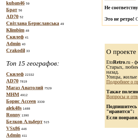
kuban46
59
Не соответству
Брат
56
AD70
52
Это не ретро!
С
Світлана Бериславська
49
Klimbim
48
Скилеф
41
Admin
40
Crakodil
О проекте
33
Топ 15 географов:
Eto
Retro
.ru -
Старых, любимы
назад.
Скилеф
22332
Улицы, жилые 
AD70
Подробнее о п
7819
Магаз Анатолий
7529
Также полезн
МНМ
4912
Вопросы и отв
Борис Ассеев
3339
Подпишитесь н
alek48s
1488
"нравится":
Ronny
1390
Если понравил
Белков Альберт
515
VSx86
446
Admin
411