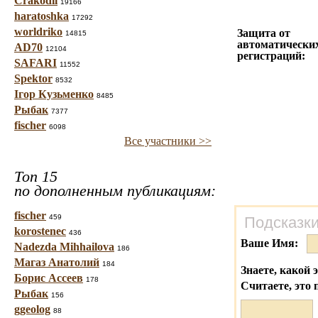
Crakodil
19166
haratoshka
17292
worldriko
Защита от
14815
автоматически
AD70
12104
регистраций:
SAFARI
11552
Spektor
8532
Ігор Кузьменко
8485
Рыбак
7377
fischer
6098
Все участники >>
Топ 15
по дополненным публикациям:
fischer
459
Подсказки
korostenec
436
Ваше Имя:
Nadezda Mihhailova
186
Магаз Анатолий
184
Знаете, какой 
Борис Ассеев
178
Считаете, это 
Рыбак
156
ggeolog
88