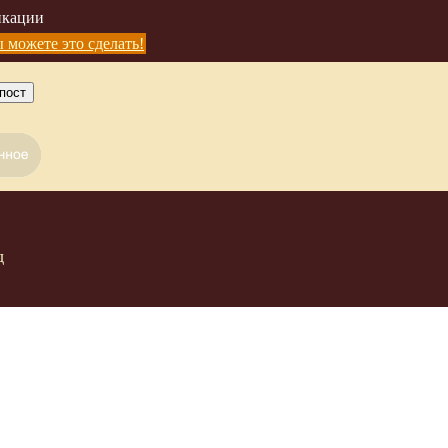
икации
190
3
 можете это сделать!
пост
д