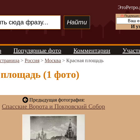
ЭтоРетро.
(!)
Подпишись
И у
о
Популярные фото
Комментарии
Участ
 страница
>
Россия
>
Москва
> Красная площадь
площадь (1 фото)
Предыдущая фотография:
Спасские Ворота и Покровский Собор