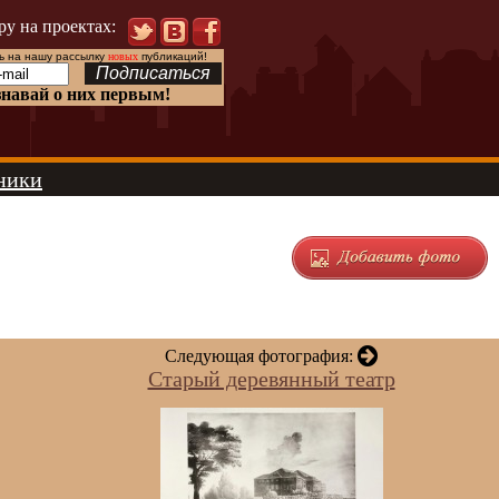
ру на проектах:
 на нашу рассылку
новых
публикаций!
знавай о них первым!
ники
Следующая фотография:
Старый деревянный театр