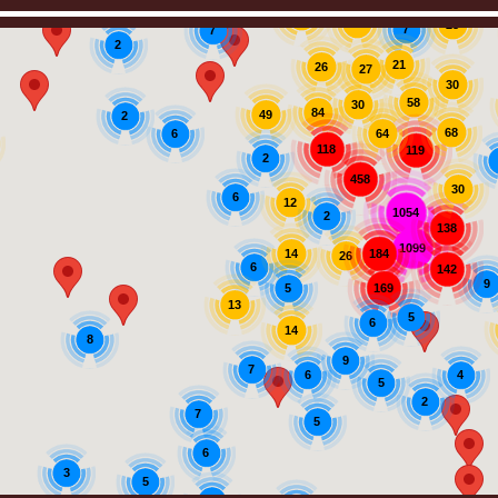
10
22
23
7
7
2
21
26
27
30
58
30
84
49
2
68
6
64
118
119
2
458
30
6
12
1054
2
138
1099
184
14
26
6
142
9
169
5
13
5
6
14
8
9
7
6
4
5
2
7
5
6
3
5