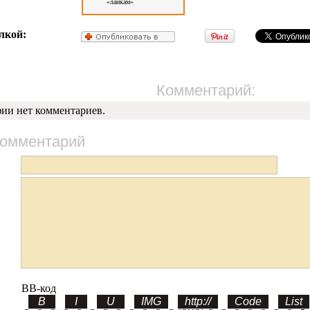
«лайкам»
лкой:
Комментарий:
фии нет комментариев.
комментарий
BB-код