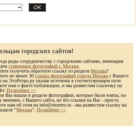
ельцам городских сайтов!
гда рады сотрудничеству с городскими сайтами, имеющим
кции
старинных фотографий г. Москва
.
ите получить обратную ссылку из раздела
Москва
?
тите не менее 30
старых фотографий города Москва
с Вашего
а на ЭтоРетро.ру указав источник в соответсвующем поле.
те нам о факте публикации, и мы разместим ссылочку на
йт.
Подробнее >>
и Вы нашли в разделе фотографии, которые были взяты, по
 мнению, с Вашего сайта, но без ссылки на Вас - просто
те нам об этом на info@etoretro.ru - мы разместим ссылку на
азделе "
Москва
".
Подробнее >>