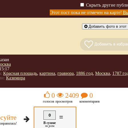
3
2
Скрыть другие публ
3
Этот пост пока не отмечен на карте!
Вы
Добавить фото в этот 
казан
осква
15:17
:
Красная площадь
,
картина
,
гравюра
,
1886 год
,
Москва
,
1787 го
ии:
Казимира
0
2409
0
голосов
просмотров
комментариев
0
=
суйте
В сумме
онравилась!
по всем