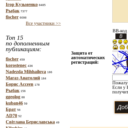
Ігор Кузьменко
8485
Рыбак
7377
fischer
6098
Все участники >>
BB-код
Топ 15
по дополненным
публикациям:
Защита от
автоматических
fischer
459
регистраций:
korostenec
436
Nadezda Mihhailova
186
Магаз Анатолий
184
Пожалу
Борис Ассеев
178
Если у 
Рыбак
156
получит
ggeolog
88
kuban46
59
Брат
56
AD70
52
Світлана Бериславська
49