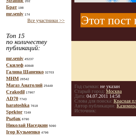
Strannic
202
Брат
198
3
mr.seniv
174
Этот пост 
Все участники >>
Топ 15
по количеству
публикаций:
mr.seniv
45237
Скилеф
40848
Галина Шаненко
32703
МНМ
26542
Магаз Анатолий
Год съемки:
не указан
25449
Старый город:
Москва
Crakodil
17967
Дата:
04.07.2011 14:58
AD70
7743
Слова для поиска:
Красная п
haratoshka
Автор публикации:
Казимир
7618
Источник:
Spektor
7249
Рыбак
6790
Николай Наседкин
5090
Ігор Кузьменко
4796