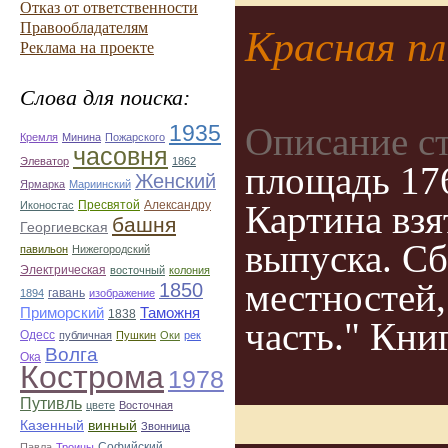
Отказ от ответственности
Правообладателям
Красная п
Реклама на проекте
Слова для поиска:
1935
Описание с
Кремля
Минина
Пожарского
часовня
Элеватор
1862
площадь 176
Женский
Ярмарка
Мариинский
Пресвятой
Александру
Картина взя
Иконостас
башня
Георгиевская
выпуска. С
павильон
Нижегородский
Электрическая
восточный
колония
местностей,
1850
гавань
1894
изображение
Приморский
Таможня
1838
часть." Кни
Одесс
публичная
Пушкин
Оки
рек
Волга
Ока
Кострома
1978
Путивль
цвете
Восточная
Казенный
винный
Звонница
Софийский
Павла
Троицы