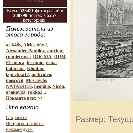
Карта:
-
Всего
523451
фотографий в
300790
постах в
5257
категориях.
Пользователи из
этого города:
alek48s
,
Alekseir162
,
Alexander Panfilov
,
antchar
,
coupletravel
,
DOGMA
,
DUM
,
Eleonora
,
ferrumd
,
irina-
baburina
,
Klimbim
,
lapochka17
,
mobvideo
,
moscovit
,
Moscovite
,
NATADICH
,
neonilla
,
Nicon
,
o4akovka
,
rokko3
...
Показать всех >>
Это важно
О проекте
Размер: Текущи
Вопросы и ответы
Рекомендуем