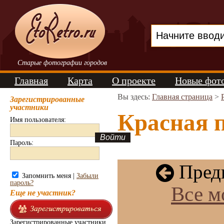
Старые фотографии городов
Главная
Карта
О проекте
Новые фот
Вы здесь:
Главная страница
>
Зарегистрированные
участники
Красная п
Имя пользователя:
Пароль:
Пред
Запомнить меня |
Забыли
пароль?
Все м
Еще не участник?
Зарегистрированные участники