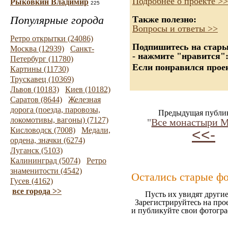
Подробнее о проекте >>
Рыковкин Владимир
225
Популярные города
Также полезно:
Вопросы и ответы >>
Ретро открытки (24086)
Подпишитесь на старые
Москва (12939)
Санкт-
- нажмите "нравится"
Петербург (11780)
Если понравился проек
Картины (11730)
Трускавец (10369)
Львов (10183)
Киев (10182)
Саратов (8644)
Железная
дорога (поезда, паровозы,
Предыдущая публи
локомотивы, вагоны) (7127)
"
Все монастыри 
Кисловодск (7008)
Медали,
<<-
ордена, значки (6274)
Луганск (5103)
Калининград (5074)
Ретро
знаменитости (4542)
Остались старые ф
Гусев (4162)
все города >>
Пусть их увидят другие
Зарегистрируйтесь на про
и публикуйте свои фотогр