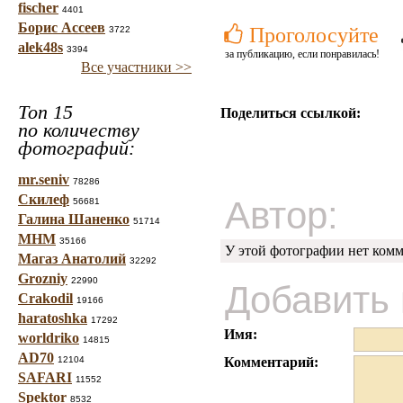
fischer
4401
Борис Ассеев
Проголосуйте
3722
alek48s
3394
за публикацию, если понравилась!
Все участники >>
Топ 15
Поделиться ссылкой:
по количеству
фотографий:
mr.seniv
78286
Скилеф
Автор:
56681
Галина Шаненко
51714
МНМ
35166
У этой фотографии нет комм
Магаз Анатолий
32292
Grozniy
22990
Добавить
Crakodil
19166
haratoshka
17292
Имя:
worldriko
14815
AD70
12104
Комментарий:
SAFARI
11552
Spektor
8532