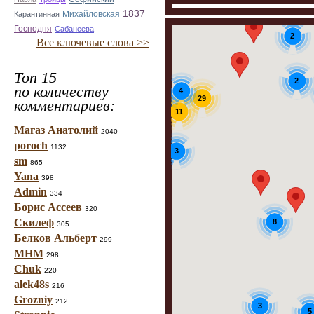
1837
Михайловская
Карантинная
Господня
Сабанеева
2
Все ключевые слова >>
Топ 15
2
по количеству
4
29
комментариев:
8
11
Магаз Анатолий
2040
poroch
1132
3
sm
865
Yana
398
Admin
334
Борис Ассеев
320
Скилеф
8
305
Белков Альберт
299
МНМ
298
Chuk
220
alek48s
216
Grozniy
212
3
5