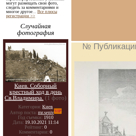
могут размещать свои фото,
следить за комментариями и
многое другое...
Все плюсы
регистрации >>
Случайная
фотография
№ Публикаци
Киев. Соборный
крестный ход в день
Св.Владимира.
(1 фото)
Категория:
Киев
VIP
Автор поста:
mr.seniv
Год съемки:
1910
Дата:
19.10.2021 11:14
Рейтинг:
0
Комментарии:
0