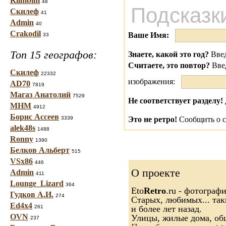
Klimbim
48
Подсказк
Скилеф
41
Admin
40
Crakodil
Ваше Имя:
33
Топ 15 географов:
Знаете, какой это год?
Введ
Считаете, это повтор?
Вве
Скилеф
22332
изображения:
AD70
7819
Магаз Анатолий
7529
Не соответствует разделу!
МНМ
4912
Борис Ассеев
3339
Это не ретро!
Сообщить о с
alek48s
1488
Ronny
1390
Белков Альберт
515
VSx86
446
О проекте
Admin
411
Lounge_Lizard
364
Eto
Retro
.ru - фотограф
Гудков А.И.
274
Старых, любимых... так
Ed4x4
261
и более лет назад.
OVN
Улицы, жилые дома, об
237