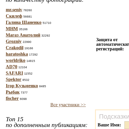
mr.seniv
78260
Скилеф
56681
Галина Шаненко
51710
МНМ
35166
Магаз Анатолий
32292
Защита от
Grozniy
22990
автоматически
Crakodil
регистраций:
19166
haratoshka
17292
worldriko
14815
AD70
12104
SAFARI
11552
Spektor
8532
Ігор Кузьменко
8485
Рыбак
7377
fischer
6098
Все участники >>
Подсказки
Топ 15
по дополненным публикациям:
Ваше Имя: