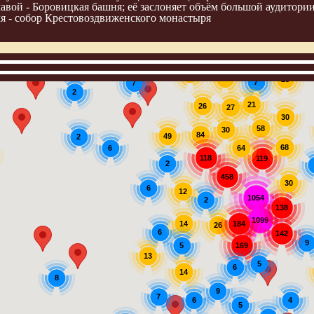
лавой - Боровицкая башня; её заслоняет объём большой аудитори
я - собор Крестовоздвиженского монастыря
10
22
23
7
7
2
21
26
27
30
58
30
84
49
2
68
6
64
118
119
2
458
30
6
12
1054
2
138
1099
184
14
26
6
142
9
169
5
13
5
6
14
8
9
7
6
4
5