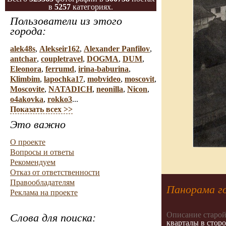
в
5257
категориях.
Пользователи из этого
города:
alek48s
,
Alekseir162
,
Alexander Panfilov
,
antchar
,
coupletravel
,
DOGMA
,
DUM
,
Eleonora
,
ferrumd
,
irina-baburina
,
Klimbim
,
lapochka17
,
mobvideo
,
moscovit
,
Moscovite
,
NATADICH
,
neonilla
,
Nicon
,
o4akovka
,
rokko3
...
Показать всех >>
Это важно
О проекте
Вопросы и ответы
Рекомендуем
Отказ от ответственности
Правообладателям
Панорама г
Реклама на проекте
Описание старой
Слова для поиска:
кварталы в стор