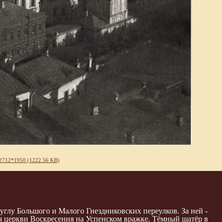
2712*1950 (1222.56 KB)
углу Большого и Малого Гнездниковских переулков. За ней -
ня церкви Воскресения на Успенском вражке. Тёмный шатёр в