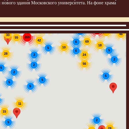
и нового здания Московского университета. На фоне храма
3
122
18
5
6
43
73
10
115
8
82
46
33
269
55
42
69
6
18
10
5
5
6
28
24
2
2
56
2
5
2
5
5
5
5
11
15
2
5
24