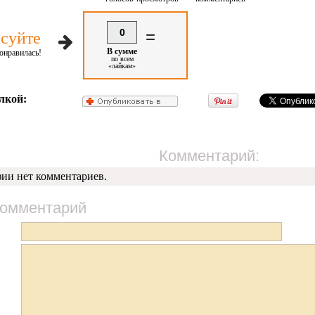
0
=
суйте
В сумме
онравилась!
по всем
«лайкам»
лкой:
Комментарий:
фии нет комментариев.
комментарий