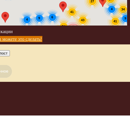
27
4
34
41
6
9
9
4
43
41
54
икации
190
3
 можете это сделать!
пост