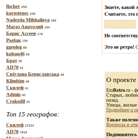
fischer
Знаете, какой 
459
korostenec
Считаете, это 
436
Nadezda Mihhailova
186
Магаз Анатолий
184
Борис Ассеев
178
Не соответству
Рыбак
156
ggeolog
Это не ретро!
С
88
kuban46
59
Брат
56
AD70
52
Світлана Бериславська
49
О проекте
Klimbim
48
Скилеф
41
Eto
Retro
.ru -
Admin
Старых, любимы
40
назад.
Crakodil
33
Улицы, жилые 
Подробнее о п
Топ 15 географов:
Также полезн
Вопросы и отв
Скилеф
22332
AD70
7819
Подпишитесь н