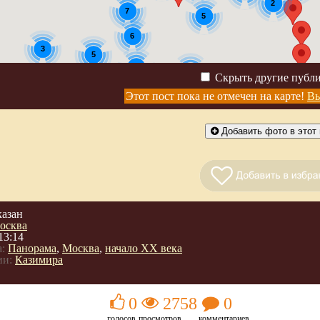
2
7
5
6
3
5
3
2
Скрыть другие публ
3
Этот пост пока не отмечен на карте!
Вы
Добавить фото в этот 
казан
осква
13:14
:
Панорама
,
Москва
,
начало ХХ века
ии:
Казимира
0
2758
0
голосов
просмотров
комментариев