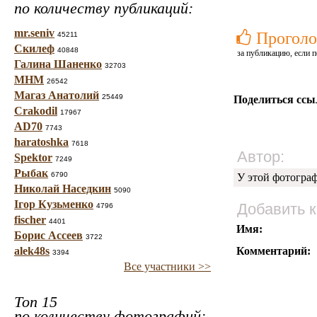
по количеству публикаций:
mr.seniv
Проголо
45211
Скилеф
40848
за публикацию, если п
Галина Шаненко
32703
МНМ
26542
Магаз Анатолий
25449
Поделиться ссы
Crakodil
17967
AD70
7743
haratoshka
7618
Автор:
Spektor
7249
Рыбак
6790
У этой фотогра
Николай Наседкин
5090
Ігор Кузьменко
Добавить 
4796
fischer
4401
Имя:
Борис Ассеев
3722
alek48s
Комментарий:
3394
Все участники >>
Топ 15
по количеству фотографий: