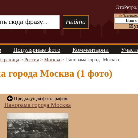
ЭтоРетро.
(!)
Подпишись
И у
о
Популярные фото
Комментарии
Участ
 страница
>
Россия
>
Москва
> Панорама города Москва
 города Москва (1 фото)
Предыдущая фотография:
Панорама города Москва