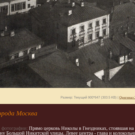
Размер: Текущий 900*647 (303.5 KB) |
Оригинал 
орода Москва
 фотографии:
Прямо церковь Николы в Гнездниках, стоявшая на 
ону Большой Никитской улицы. Левее центра - глава и колоколь