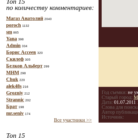
Топ 15
по количеству комментариев:
Магаз Анатолий
2040
poroch
1132
sm
865
Yana
398
Admin
334
Борис Ассеев
320
Скилеф
305
Белков Альберт
299
МНМ
298
Chuk
220
alek48s
216
Год съемки:
не у
Grozniy
212
Старый город:
М
Strannic
202
Дата:
01.07.2011 
Брат
Слова для поиска
198
Автор публикац
mr.seniv
174
Источник:
Все участники >>
Топ 15