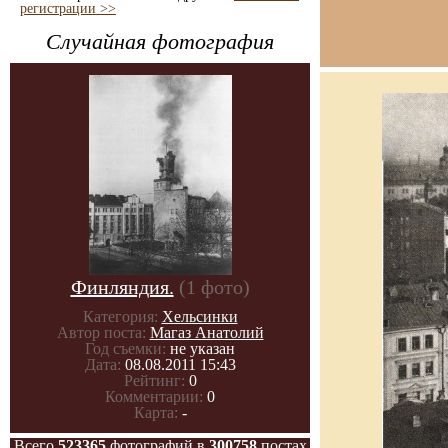
регистрации >>
Случайная фотография
Финляндия.
(1 фото)
Категория:
Хельсинки
Автор поста:
Магаз Анатолий
Год съемки:
не указан
Дата:
08.08.2011 15:43
Рейтинг:
0
Комментарии:
0
Карта:
-
Всего
523365
фотографий в
300758
постах