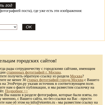
фотографией поста), где уже есть эти изображения:
ельцам городских сайтов!
гда рады сотрудничеству с городскими сайтами, имеющим
кции
старинных фотографий г. Москва
.
ите получить обратную ссылку из раздела
Москва
?
тите не менее 30
старых фотографий города Москва
с Вашего
а на ЭтоРетро.ру указав источник в соответсвующем поле.
те нам о факте публикации, и мы разместим ссылочку на
йт.
Подробнее >>
и Вы нашли в разделе фотографии, которые были взяты, по
 мнению, с Вашего сайта, но без ссылки на Вас - просто
те нам об этом на info@etoretro.ru - мы разместим ссылку на