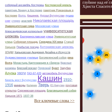
глубине над её г
соборный ансамбль Костромы
Костромской кремль
Христа Спасител
памятник Ленину в Костроме
памятник Романовым в
Костроме
Волга.
Кишинев.
Курзал Бугуруслан
пушка
Николаевская площадь
снег
стерео
анаглиф
3
Университетская горка
Московская улица
университетская
Александровская колокольня
церковь
Екатеринославская улица
Университетская
улица
Соборная площадь
Середина XIX века
Старый
Антониевская церковь
Харьков
Прибытие поезда
4
ХГАДИ
Харьковская Академия Дизайна и Искусств
29
Художественное училище
Богоявленский собор
река
8
11
Волга
Монастырь Картезианцев в г.Береза
Красные
казармы
Бреский вокзал
Первомай
Букет
Зарубин
Алупка
ЗВЕРИ
ГАЗ-67-420
автомобиль Бугуруслан
3
Кашин
1910-
Кинель мост Бугуруслан
Тверь
1916
минводы
Калинин
Ю.Никулин
почтовая
открытка
Сергиевская площадь
Благовещенский собор
3
Харьков 1871
1937-38
Все ключевые слова >>
2