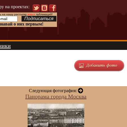
ру на проектах:
 на нашу рассылку
новых
публикаций!
знавай о них первым!
ники
Следующая фотография:
Панорама города Москва