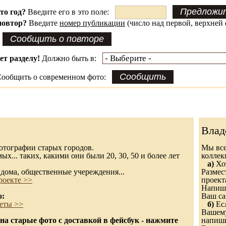
это год?
Введите его в это поле:
повтор?
Введите
номер публикации
(число над первой, верхней 
ет разделу!
Должно быть в:
ообщить о современном фото:
Влад
 фотографии старых городов.
Мы все
х... таких, какими они были 20, 30, 50 и более лет
колле
а)
Хот
дома, общественные учереждения...
Размес
роекте >>
проект
Напиши
о:
Ваш са
еты >>
б)
Есл
Вашему
а старые фото с доставкой в фейсбук - нажмите
напиши