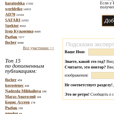
Если у 
haratoshka
17292
получит
worldriko
14815
AD70
12104
SAFARI
11552
Spektor
8532
Ігор Кузьменко
8485
Рыбак
7377
fischer
Подсказки экспер
6098
Все участники >>
Ваше Имя:
Топ 15
Знаете, какой это год?
Введ
по дополненным
Считаете, это повтор?
Вве
публикациям:
изображения:
fischer
459
Не соответствует разделу!
korostenec
436
Nadezda Mihhailova
186
Это не ретро!
Сообщить о с
Магаз Анатолий
184
Борис Ассеев
178
Рыбак
156
ggeolog
88