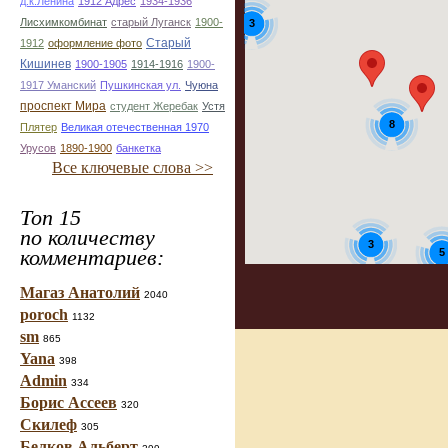
д.к.Ленина
1912 Адрес
1934-1936
Лисхимкомбинат
старый Луганск
1900-
3
Старый
1912
оформление фото
Кишинев
1900-1905
1914-1916
1900-
1917 Уманский
Пушкинская ул.
Чуюна
проспект Мира
студент Жеребак
Устя
8
Плятер
Великая отечественная 1970
Урусов
1890-1900
банкетка
Все ключевые слова >>
Топ 15
по количеству
3
комментариев:
5
Магаз Анатолий
3
2040
poroch
1132
sm
865
Yana
398
Admin
334
Борис Ассеев
320
Скилеф
305
Белков Альберт