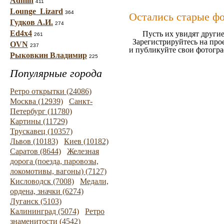
Admin
411
Lounge_Lizard
364
Остались старые ф
Гудков А.И.
274
Ed4x4
Пусть их увидят другие
261
Зарегистрируйтесь на про
OVN
237
и публикуйте свои фотогр
Рыковкин Владимир
225
Популярные города
Ретро открытки (24086)
Москва (12939)
Санкт-
Петербург (11780)
Картины (11729)
Трускавец (10357)
Львов (10183)
Киев (10182)
Саратов (8644)
Железная
дорога (поезда, паровозы,
локомотивы, вагоны) (7127)
Кисловодск (7008)
Медали,
ордена, значки (6274)
Луганск (5103)
Калининград (5074)
Ретро
знаменитости (4542)