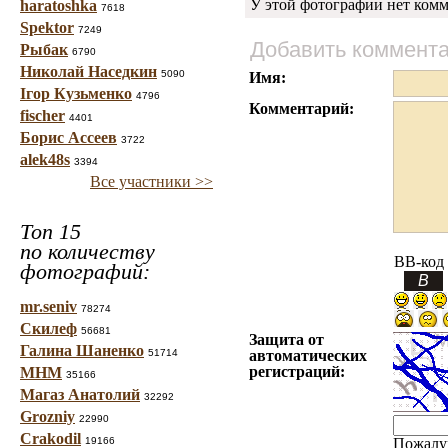
У этой фотографии нет комм
haratoshka
7618
Spektor
7249
Добавить коммент
Рыбак
6790
Николай Наседкин
5090
Имя:
Ігор Кузьменко
4796
Комментарий:
fischer
4401
Борис Ассеев
3722
alek48s
3394
Все участники >>
Топ 15
по количеству
BB-код
фотографий:
mr.seniv
78274
Скилеф
56681
Защита от
Галина Шаненко
51714
автоматических
регистраций:
МНМ
35166
Магаз Анатолий
32292
Grozniy
22990
Crakodil
19166
Пожалу