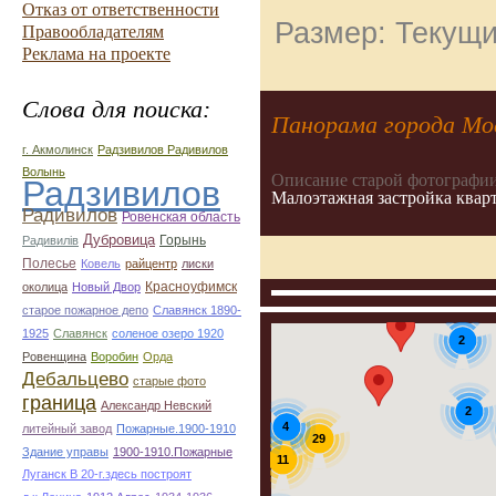
Отказ от ответственности
Размер: Текущи
Правообладателям
Реклама на проекте
Слова для поиска:
Панорама города Мо
г. Акмолинск
Радзивилов Радивилов
Волынь
Описание старой фотографии
Радзивилов
Малоэтажная застройка кварт
Радивилов
Ровенская область
Дубровица
Горынь
Радивилiв
Полесье
Ковель
райцентр
лиски
Красноуфимск
околица
Новый Двор
старое пожарное депо
Славянск 1890-
1925
Славянск
соленое озеро 1920
2
Ровенщина
Воробин
Орда
Дебальцево
старые фото
граница
Александр Невский
2
4
литейный завод
Пожарные.1900-1910
29
Здание управы
1900-1910.Пожарные
8
11
Луганск В 20-г.здесь построят