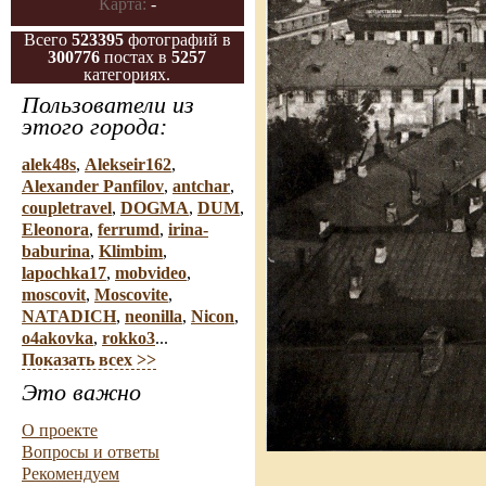
Карта:
-
Всего
523395
фотографий в
300776
постах в
5257
категориях.
Пользователи из
этого города:
alek48s
,
Alekseir162
,
Alexander Panfilov
,
antchar
,
coupletravel
,
DOGMA
,
DUM
,
Eleonora
,
ferrumd
,
irina-
baburina
,
Klimbim
,
lapochka17
,
mobvideo
,
moscovit
,
Moscovite
,
NATADICH
,
neonilla
,
Nicon
,
o4akovka
,
rokko3
...
Показать всех >>
Это важно
О проекте
Вопросы и ответы
Рекомендуем