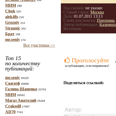
299
МНМ
298
Год съемки:
не указан
Chuk
Старый город:
Москва
220
Дата:
01.07.2011 13:13
alek48s
216
Слова для поиска:
Панорама
Grozniy
212
Автор публикации:
Казимир
Strannic
Источник:
202
Брат
198
mr.seniv
174
Все участники >>
Топ 15
Проголосуйте
по количеству
за публикацию, если понравилась!
публикаций:
mr.seniv
45225
Поделиться ссылкой:
Скилеф
40848
Галина Шаненко
32703
МНМ
26542
Магаз Анатолий
25449
Crakodil
17967
Автор:
AD70
7743