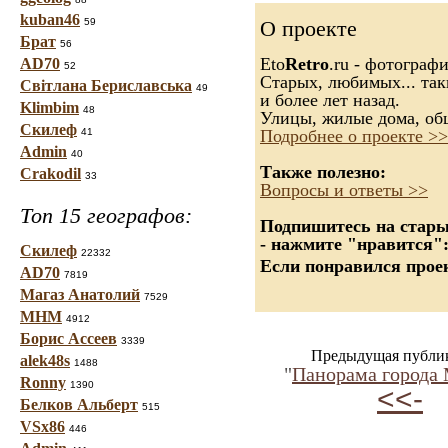
kuban46
59
О проекте
Брат
56
Eto
Retro
.ru - фотограф
AD70
52
Старых, любимых... так
Світлана Бериславська
49
и более лет назад.
Klimbim
48
Улицы, жилые дома, об
Скилеф
41
Подробнее о проекте >>
Admin
40
Также полезно:
Crakodil
33
Вопросы и ответы >>
Топ 15 географов:
Подпишитесь на старые
- нажмите "нравится"
Скилеф
22332
Если понравился проек
AD70
7819
Магаз Анатолий
7529
МНМ
4912
Борис Ассеев
3339
Предыдущая публи
alek48s
1488
"
Панорама города
Ronny
1390
<<-
Белков Альберт
515
VSx86
446