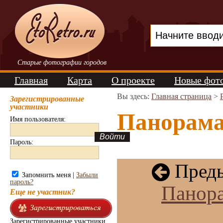
Старые фотографии городов
Главная
Карта
О проекте
Новые фот
Вы здесь:
Главная страница
>
Зарегистрированные
участники
Панорама 
Имя пользователя:
Пароль:
Преды
Запомнить меня |
Забыли
пароль?
Панора
Еще не участник?
Зарегистрированные участники