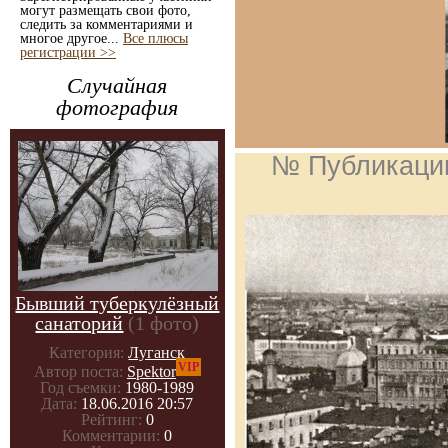
могут размещать свои фото,
следить за комментариями и
многое другое...
Все плюсы
регистрации >>
Случайная
фотография
№ Публикаци
Бывший туберкулёзный
санаторий
(1 фото)
Категория:
Луганск
VIP
Автор поста:
Spektor
Год съемки:
1980-1989
Дата:
18.06.2016 20:57
Рейтинг:
0
Комментарии:
0