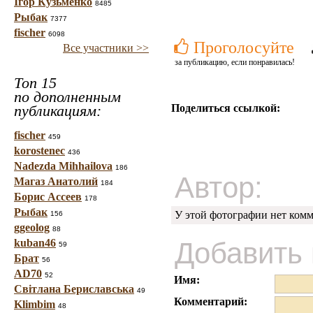
Ігор Кузьменко
8485
Рыбак
7377
fischer
6098
Проголосуйте
Все участники >>
за публикацию, если понравилась!
Топ 15
по дополненным
публикациям:
Поделиться ссылкой:
fischer
459
korostenec
436
Nadezda Mihhailova
186
Автор:
Магаз Анатолий
184
Борис Ассеев
178
Рыбак
У этой фотографии нет комм
156
ggeolog
88
kuban46
Добавить
59
Брат
56
AD70
52
Имя:
Світлана Бериславська
49
Комментарий:
Klimbim
48