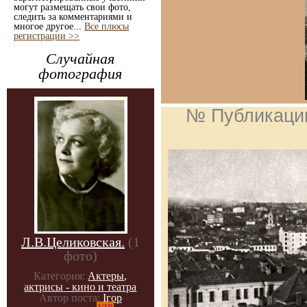
могут размещать свои фото,
следить за комментариями и
многое другое...
Все плюсы
регистрации >>
Случайная
фотография
№ Публикаци
Л.В.Целиковская.
(1
фото)
Категория:
Актеры,
актрисы - кино и театра
Автор поста:
Ігор