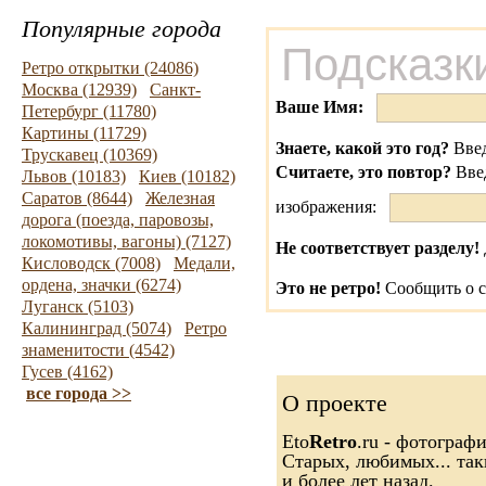
Популярные города
Подсказк
Ретро открытки (24086)
Москва (12939)
Санкт-
Ваше Имя:
Петербург (11780)
Картины (11729)
Знаете, какой это год?
Введ
Трускавец (10369)
Считаете, это повтор?
Вве
Львов (10183)
Киев (10182)
Саратов (8644)
Железная
изображения:
дорога (поезда, паровозы,
локомотивы, вагоны) (7127)
Не соответствует разделу!
Кисловодск (7008)
Медали,
ордена, значки (6274)
Это не ретро!
Сообщить о с
Луганск (5103)
Калининград (5074)
Ретро
знаменитости (4542)
Гусев (4162)
все города >>
О проекте
Eto
Retro
.ru - фотограф
Старых, любимых... так
и более лет назад.