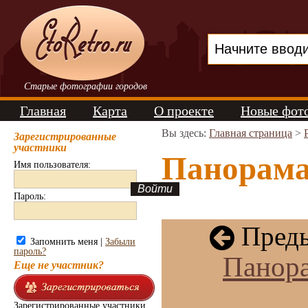
Старые фотографии городов
Главная
Карта
О проекте
Новые фот
Вы здесь:
Главная страница
>
Зарегистрированные
участники
Панорама 
Имя пользователя:
Пароль:
Преды
Запомнить меня |
Забыли
пароль?
Панора
Еще не участник?
Зарегистрированные участники