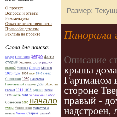
О проекте
Размер: Текущи
Вопросы и ответы
Рекомендуем
Отказ от ответственности
Правообладателям
Панорама 
Реклама на проекте
Слова для поиска:
ретро
фото
Описание с
Николаев
города
старый
фотография
Украина
крыша дома,
Старая
Москва
старой
Москвы
1920
годы
сквер
1934
году
1940
Гартманом 
1950
Советская
Панорама
дом
Николаевской
стороны
общества
стороне Тве
1914
1915
здание
Россия
биржи
вид
Собор
Успенский
1928
часть
правый - до
начало
Советский
1885
надстроен, 
улицы
Московская
фотоателье
Старые
начала
Ленина
трамвай