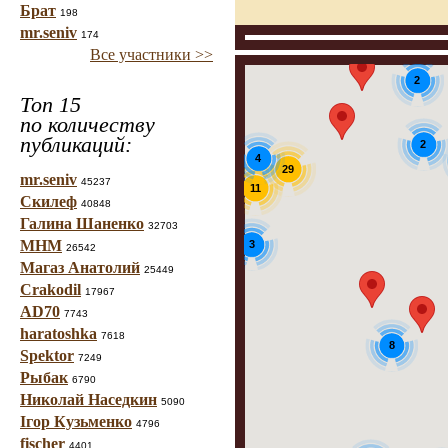
Брат
198
mr.seniv
174
Все участники >>
2
Топ 15
по количеству
публикаций:
2
4
29
mr.seniv
45237
8
11
Скилеф
40848
Галина Шаненко
32703
МНМ
3
26542
Магаз Анатолий
25449
Crakodil
17967
AD70
7743
haratoshka
7618
8
Spektor
7249
Рыбак
6790
Николай Наседкин
5090
Ігор Кузьменко
4796
fischer
4401