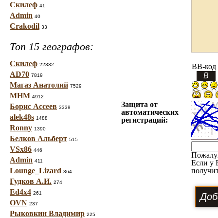
Скилеф
41
Admin
40
Crakodil
33
Топ 15 географов:
Скилеф
22332
BB-код
AD70
7819
Магаз Анатолий
7529
МНМ
4912
Защита от
Борис Ассеев
3339
автоматических
alek48s
1488
регистраций:
Ronny
1390
Белков Альберт
515
VSx86
446
Пожалу
Admin
411
Если у 
Lounge_Lizard
получит
364
Гудков А.И.
274
Ed4x4
261
OVN
237
Рыковкин Владимир
225