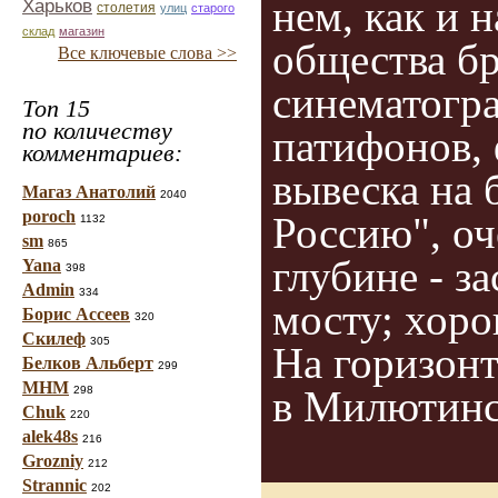
нем, как и 
Харьков
столетия
улиц
старого
склад
магазин
общества бр
Все ключевые слова >>
синематогра
Топ 15
по количеству
патифонов, 
комментариев:
вывеска на 
Магаз Анатолий
2040
poroch
Россию", оч
1132
sm
865
глубине - з
Yana
398
Admin
334
мосту; хоро
Борис Ассеев
320
Скилеф
305
На горизонт
Белков Альберт
299
МНМ
в Милютинс
298
Chuk
220
alek48s
216
Grozniy
212
Strannic
202