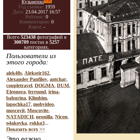
VIP
Кузьменко
Год съемки:
1959
Дата:
23.04.2017 16:57
Рейтинг:
0
Комментарии:
0
Карта:
-
Всего
523438
фотографий в
300789
постах в
5257
категориях.
Пользователи из
этого города:
alek48s
,
Alekseir162
,
Alexander Panfilov
,
antchar
,
coupletravel
,
DOGMA
,
DUM
,
Eleonora
,
ferrumd
,
irina-
baburina
,
Klimbim
,
lapochka17
,
mobvideo
,
moscovit
,
Moscovite
,
NATADICH
,
neonilla
,
Nicon
,
o4akovka
,
rokko3
...
Показать всех >>
Это важно