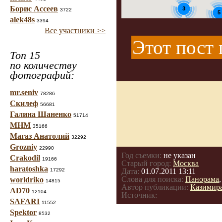
Борис Ассеев
3
3722
5
alek48s
3394
Все участники >>
3
Этот пост 
Топ 15
по количеству
фотографий:
mr.seniv
78286
Скилеф
56681
Галина Шаненко
51714
МНМ
35166
Магаз Анатолий
32292
Grozniy
22990
Год съемки:
не указан
Crakodil
19166
Старый город:
Москва
haratoshka
17292
Дата:
01.07.2011 13:11
Слова для поиска:
Панорама
worldriko
14815
Автор публикации:
Казимир
AD70
12104
Источник:
SAFARI
11552
Spektor
8532