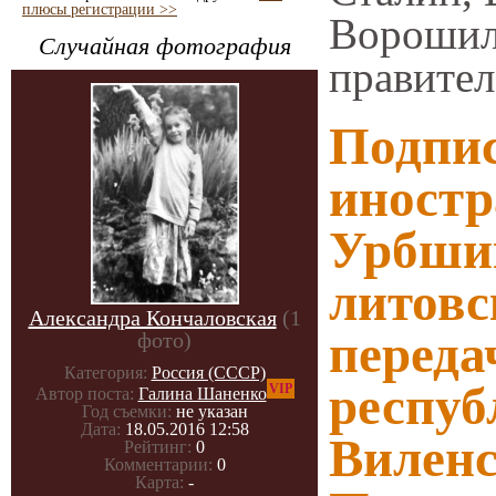
плюсы регистрации >>
Ворошило
Случайная фотография
правител
Подпи
иност
Урбшик
литовс
Александра Кончаловская
(1
переда
фото)
Категория:
Россия (СССР)
респуб
VIP
Автор поста:
Галина Шаненко
Год съемки:
не указан
Дата:
18.05.2016 12:58
Виленс
Рейтинг:
0
Комментарии:
0
Карта:
-