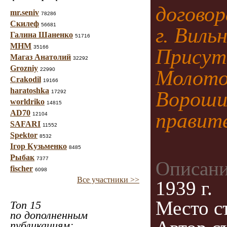
договор
mr.seniv
78286
Скилеф
56681
г. Виль
Галина Шаненко
51716
МНМ
35166
Присут
Магаз Анатолий
32292
Grozniy
22990
Молотов
Crakodil
19166
haratoshka
Вороши
17292
worldriko
14815
AD70
правит
12104
SAFARI
11552
Spektor
8532
Ігор Кузьменко
8485
Рыбак
7377
Описани
fischer
6098
Все участники >>
1939 г.
Место с
Топ 15
по дополненным
публикациям: