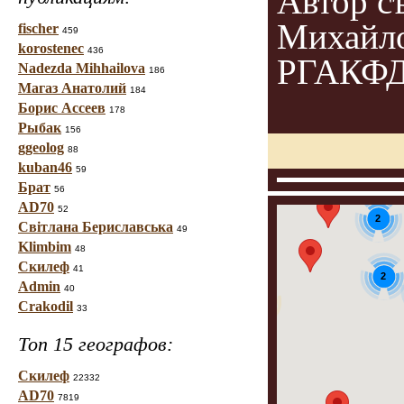
Автор с
Михайл
fischer
459
korostenec
436
РГАКФД 
Nadezda Mihhailova
186
Магаз Анатолий
184
Борис Ассеев
178
Рыбак
156
ggeolog
88
kuban46
59
Брат
56
AD70
52
2
Світлана Бериславська
49
Klimbim
48
Скилеф
41
2
Admin
40
26
Crakodil
33
Топ 15 географов:
Скилеф
22332
AD70
7819