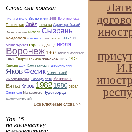
Латв
Слова для поиска:
догово
поле
Введенский
плотина
1686
Богоявленская
Орёл
Архиерейский
Пятницкая
госбанка
иност
Сызрань
жители
Вознесенский
Кондопога
1886
красного
стол
Газета
1868
июля
гора
кладбище
Монастырская
Воронеж
присут
1967
Александровское
Епархиальное
женское
1924
1863
1852
И.
дворянский
Кирова
Дон
Крестьянский
Яков
Фесик
Молчанский
иностр
Метрополь
Императорская
Слобода
пляж
1982
1980
Вятка
Киров
овраг
респу
Чудотворца
Святителя
Маяковского
археологический
Все ключевые слова >>
Топ 15
по количеству
комментариев: