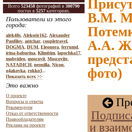
Присут
Всего
523458
фотографий в
300790
постах в
5257
категориях.
В.М. М
Пользователи из этого
города:
Потемк
alek48s
,
Alekseir162
,
Alexander
А.А. Ж
Panfilov
,
antchar
,
coupletravel
,
DOGMA
,
DUM
,
Eleonora
,
ferrumd
,
irina-baburina
,
Klimbim
,
lapochka17
,
предст
mobvideo
,
moscovit
,
Moscovite
,
NATADICH
,
neonilla
,
Nicon
,
фото)
o4akovka
,
rokko3
...
Показать всех >>
Это важно
О проекте
Пре
Вопросы и ответы
Рекомендуем
Подписа
Отказ от ответственности
Правообладателям
и взаи
Реклама на проекте