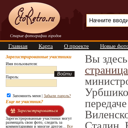
Старые фотографии городов
Главная
Карта
О проекте
Новые фот
Вы здес
Зарегистрированные участники
Имя пользователя:
страница
Пароль:
министр
Урбшиком
Запомнить меня |
Забыли пароль?
передаче
Еще не участник?
Виленско
Зарегистрированные участники могут
Сталин, 
размещать свои фото, следить за
комментариями и многое другое...
Все