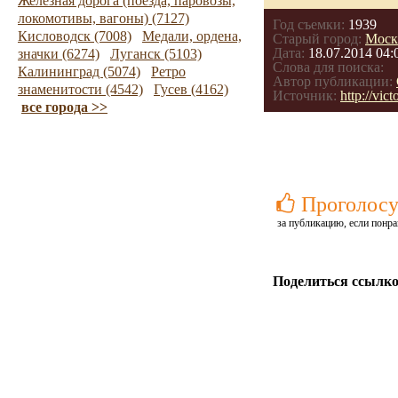
Железная дорога (поезда, паровозы,
локомотивы, вагоны) (7127)
Год съемки:
1939
Кисловодск (7008)
Медали, ордена,
Старый город:
Моск
Дата:
18.07.2014 04:
значки (6274)
Луганск (5103)
Слова для поиска:
Калининград (5074)
Ретро
Автор публикации:
знаменитости (4542)
Гусев (4162)
Источник:
http://vict
все города >>
Проголосу
за публикацию, если понра
Поделиться ссылко