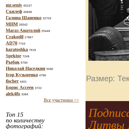
mr.seniv
45237
Скилеф
40848
Галина Шаненко
32703
МНМ
26542
Магаз Анатолий
25449
Crakodil
17967
AD70
7743
haratoshka
7618
Spektor
7249
Рыбак
6790
Николай Наседкин
5090
Ігор Кузьменко
4796
Размер: Тек
fischer
4401
Борис Ассеев
3722
alek48s
3394
Все участники >>
Подпис
Топ 15
по количеству
Литвы 
фотографий: