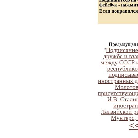
фейсбук - нажми
Если понравился
Предыдущая 
"
Подписание
дружбе и вз
между СССР и
республико
подписыва
иностранных д
Молотов
присутствующих
И.В. Стали
иностран
Латвийской р
Мунтерс, 
<