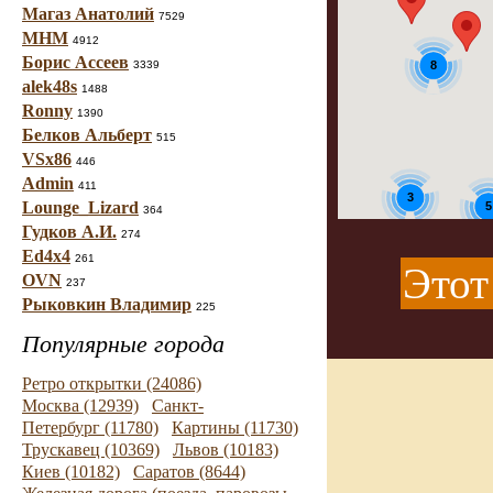
Магаз Анатолий
7529
МНМ
4912
Борис Ассеев
8
3339
alek48s
1488
Ronny
1390
Белков Альберт
515
VSx86
446
Admin
411
3
Lounge_Lizard
5
364
Гудков А.И.
274
3
Ed4x4
261
Этот
OVN
237
Рыковкин Владимир
225
Популярные города
Ретро открытки (24086)
Москва (12939)
Санкт-
Петербург (11780)
Картины (11730)
Трускавец (10369)
Львов (10183)
Киев (10182)
Саратов (8644)