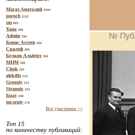
Магаз Анатолий
2040
poroch
1132
sm
865
Yana
398
№ Пуб
Admin
334
Борис Ассеев
320
Скилеф
305
Белков Альберт
299
МНМ
298
Chuk
220
alek48s
216
Grozniy
212
Strannic
202
Брат
198
mr.seniv
174
Все участники >>
Топ 15
по количеству публикаций: