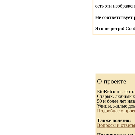
есть эти изображ
Не соответствует 
Это не ретро!
Сооб
О проекте
Eto
Retro
.ru - фот
Старых, любимых..
50 и более лет наз
Улицы, жилые дом
Подробнее о прое
Также полезно:
Вопросы и ответы
Подпишитесь на 