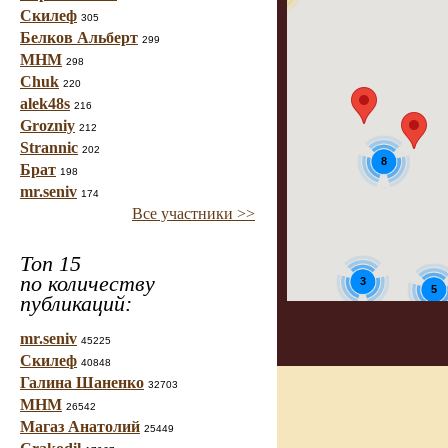
Скилеф
305
Белков Альберт
299
МНМ
298
Chuk
220
alek48s
216
Grozniy
212
Strannic
202
8
Брат
198
mr.seniv
174
Все участники >>
Топ 15
по количеству
3
5
публикаций:
3
mr.seniv
45225
Скилеф
40848
Галина Шаненко
32703
МНМ
26542
Магаз Анатолий
25449