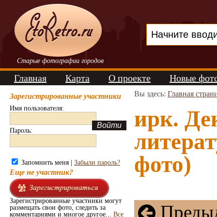
Старые фотографии городов
Главная
Карта
О проекте
Новые фот
Вы здесь:
Главная стран
Зарегистрированные участники
Имя пользователя:
ирк. Де
Пароль:
литерат
фото)
Запомнить меня |
Забыли пароль?
Еще не участник?
Зарегистрированные участники могут
Предыд
размещать свои фото, следить за
комментариями и многое другое...
Все