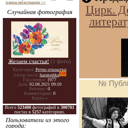
плюсы регистрации >>
Цирк. Д
Случайная фотография
литерат
Желаем счастья!
(1 фото)
Категория:
Ретро открытки
VIP
Автор поста:
haratoshka
Год съемки:
1977
№ Публ
Дата:
02.08.2021 09:10
Рейтинг:
0
Комментарии:
0
Карта:
-
Всего
523400
фотографий в
300781
постах в
5257
категориях.
Пользователи из этого
города: