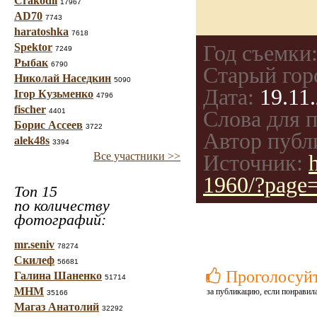
Crakodil
17967
AD70
7743
haratoshka
7618
Spektor
Год съемки
7249
Рыбак
6790
Старый гор
Николай Наседкин
5090
Дата:
19.11.
Ігор Кузьменко
4796
fischer
4401
Слова для п
Борис Ассеев
3722
Автор публ
alek48s
3394
Все участники >>
Источник:
1960/?page
Топ 15
по количеству
фотографий:
mr.seniv
78274
Скилеф
56681
Проголосуй
Галина Шаненко
51714
МНМ
за публикацию, если понравила
35166
Магаз Анатолий
32292