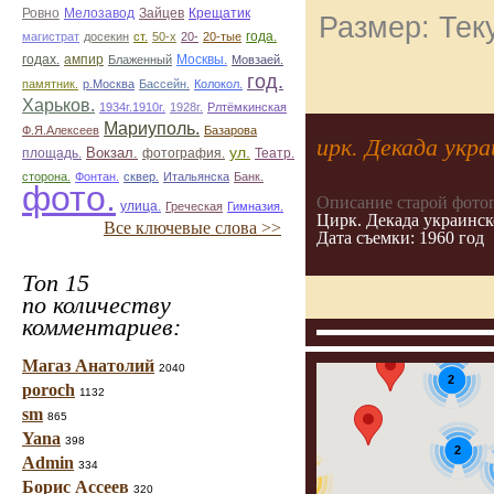
Ровно
Зайцев
Мелозавод
Крещатик
Размер: Тек
магистрат
досекин
ст.
50-х
20-
20-тые
года.
ампир
годах.
Блаженный
Москвы.
Мовзаей.
год.
памятник.
р.Москва
Бассейн.
Колокол.
Харьков.
1934г.1910г.
1928г.
Рлтёмкинская
Мариуполь.
Ф.Я.Алексеев
Базарова
ирк. Декада укр
ул.
площадь.
Вокзал.
фотография.
Театр.
сторона.
Фонтан.
сквер.
Итальянска
Банк.
фото.
Описание старой фото
улица.
Греческая
Гимназия.
Цирк. Декада украинск
Все ключевые слова >>
Дата съемки: 1960 год
Топ 15
по количеству
комментариев:
Магаз Анатолий
2040
2
poroch
1132
sm
865
Yana
398
2
Admin
334
31
Борис Ассеев
320