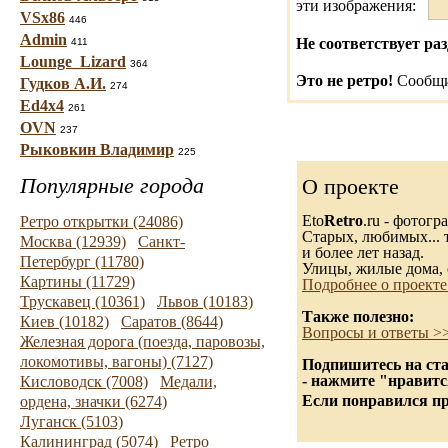
эти изображения:
VSx86
446
Admin
Не соответствует раз
411
Lounge_Lizard
364
Это не ретро!
Сообщи
Гудков А.И.
274
Ed4x4
261
OVN
237
Рыковкин Владимир
225
Популярные города
О проекте
Eto
Retro
.ru - фотог
Ретро открытки (24086)
Старых, любимых... т
Москва (12939)
Санкт-
и более лет назад.
Петербург (11780)
Улицы, жилые дома, 
Картины (11729)
Подробнее о проекте
Трускавец (10361)
Львов (10183)
Также полезно:
Киев (10182)
Саратов (8644)
Вопросы и ответы >
Железная дорога (поезда, паровозы,
локомотивы, вагоны) (7127)
Подпишитесь на ста
- нажмите "нравитс
Кисловодск (7008)
Медали,
Если понравился пр
ордена, значки (6274)
Луганск (5103)
Калининград (5074)
Ретро