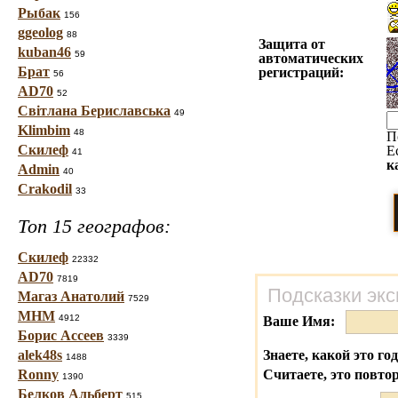
Рыбак
156
ggeolog
88
Защита от
kuban46
59
автоматических
Брат
регистраций:
56
AD70
52
Світлана Бериславська
49
Klimbim
48
П
Скилеф
Е
41
к
Admin
40
Crakodil
33
Топ 15 географов:
Скилеф
22332
AD70
7819
Подсказки экс
Магаз Анатолий
7529
МНМ
4912
Ваше Имя:
Борис Ассеев
3339
alek48s
Знаете, какой это го
1488
Ronny
Считаете, это повто
1390
Белков Альберт
515