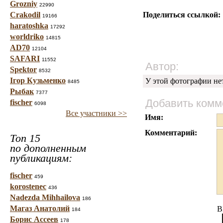
Grozniy
22990
Crakodil
Поделиться ссылкой:
19166
haratoshka
17292
worldriko
14815
AD70
12104
SAFARI
11552
Автор:
Spektor
8532
Ігор Кузьменко
У этой фотографии не
8485
Рыбак
7377
Добавить комм
fischer
6098
Все участники >>
Имя:
Комментарий:
Топ 15
по дополненным
публикациям:
fischer
459
korostenec
436
Nadezda Mihhailova
186
Магаз Анатолий
B
184
Борис Ассеев
178