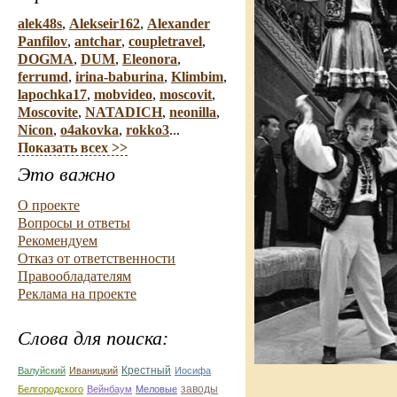
alek48s
,
Alekseir162
,
Alexander
Panfilov
,
antchar
,
coupletravel
,
DOGMA
,
DUM
,
Eleonora
,
ferrumd
,
irina-baburina
,
Klimbim
,
lapochka17
,
mobvideo
,
moscovit
,
Moscovite
,
NATADICH
,
neonilla
,
Nicon
,
o4akovka
,
rokko3
...
Показать всех >>
Это важно
О проекте
Вопросы и ответы
Рекомендуем
Отказ от ответственности
Правообладателям
Реклама на проекте
Слова для поиска:
Валуйский
Иваницкий
Крестный
Иосифа
Белгородского
Вейнбаум
Меловые
заводы