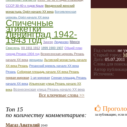
СССР 30-40-х годов Крым
Введенский женский
монастырь Орёл начало ХХ века
Богоявленская
церковь Орёл начало ХХ века
Спичечные
этикетки
Ленинград 1942-
1943 год
Минск
Зингер
Людиново
Свислочь
XX 1911 1912
1899 1900 1907
Общий план
Год съемки:
не у
города Рязани 1904 год
Вознесенская церковь Рязань
Старый город:
М
Дата:
05.07.2011 
начало ХХ века
женщины
Льговский монастырь начало
Слова для поиска
ХХ века Рязань
Рязанский кремль начало ХХ века
Автор публикац
Рязань
Соборная площадь начало ХХ века Рязань
Источник:
первая мировая
1-ая мировая
Сенная площадь Рязань
начало ХХ века
Ильинская улица Рязань начало ХХ
Вознесенская улица Рязань начало ХХ века
века
Все ключевые слова >>
Проголо
Топ 15
по количеству комментариев:
за публикацию, если п
Магаз Анатолий
2040