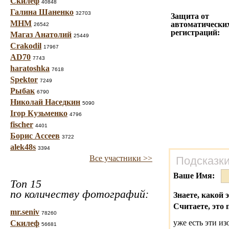
Скилеф
40848
Галина Шаненко
32703
Защита от
МНМ
автоматически
26542
регистраций:
Магаз Анатолий
25449
Crakodil
17967
AD70
7743
haratoshka
7618
Spektor
7249
Рыбак
6790
Николай Наседкин
5090
Ігор Кузьменко
4796
fischer
4401
Борис Ассеев
3722
alek48s
3394
Все участники >>
Подсказки
Ваше Имя:
Топ 15
по количеству фотографий:
Знаете, какой 
Считаете, это 
mr.seniv
78260
уже есть эти и
Скилеф
56681