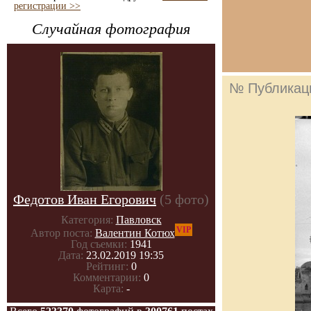
регистрации >>
Случайная фотография
№ Публикац
Федотов Иван Егорович
(5 фото)
Категория:
Павловск
VIP
Автор поста:
Валентин Котюх
Год съемки:
1941
Дата:
23.02.2019 19:35
Рейтинг:
0
Комментарии:
0
Карта:
-