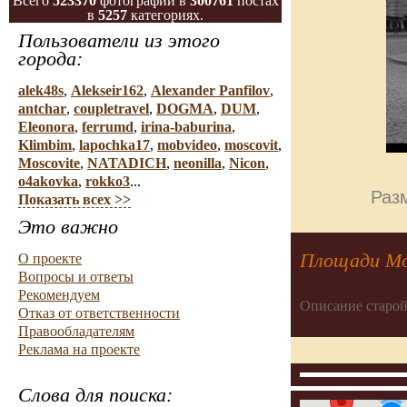
Всего
523370
фотографий в
300761
постах
в
5257
категориях.
Пользователи из этого
города:
alek48s
,
Alekseir162
,
Alexander Panfilov
,
antchar
,
coupletravel
,
DOGMA
,
DUM
,
Eleonora
,
ferrumd
,
irina-baburina
,
Klimbim
,
lapochka17
,
mobvideo
,
moscovit
,
Moscovite
,
NATADICH
,
neonilla
,
Nicon
,
o4akovka
,
rokko3
...
Разм
Показать всех >>
Это важно
Площади М
О проекте
Вопросы и ответы
Рекомендуем
Описание старой
Отказ от ответственности
Правообладателям
Реклама на проекте
Слова для поиска: