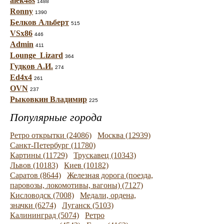
alek48s
1488
Ronny
1390
Белков Альберт
515
VSx86
446
Admin
411
Lounge_Lizard
364
Гудков А.И.
274
Ed4x4
261
OVN
237
Рыковкин Владимир
225
Популярные города
Ретро открытки (24086)
Москва (12939)
Санкт-Петербург (11780)
Картины (11729)
Трускавец (10343)
Львов (10183)
Киев (10182)
Саратов (8644)
Железная дорога (поезда,
паровозы, локомотивы, вагоны) (7127)
Кисловодск (7008)
Медали, ордена,
значки (6274)
Луганск (5103)
Калининград (5074)
Ретро