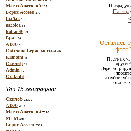
Магаз Анатолий
Предыдуща
184
"
Площа
Борис Ассеев
178
Рыбак
156
ggeolog
88
kuban46
59
Брат
56
Остались 
AD70
52
фото
Світлана Бериславська
49
Klimbim
48
Пусть их ув
Скилеф
другие!
41
Зарегистрируй
Admin
40
проект
Crakodil
и публикуйт
33
фотограф
Топ 15 географов:
Скилеф
22332
AD70
7819
Магаз Анатолий
7529
МНМ
4912
Борис Ассеев
3339