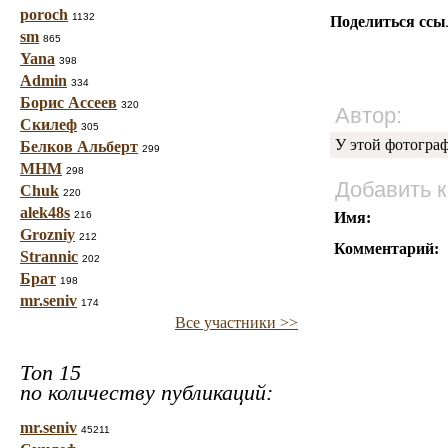
poroch
1132
Поделиться ссы
sm
865
Yana
398
Admin
334
Борис Ассеев
320
Автор:
Скилеф
305
У этой фотогра
Белков Альберт
299
МНМ
298
Добавить 
Chuk
220
alek48s
216
Имя:
Grozniy
212
Комментарий:
Strannic
202
Брат
198
mr.seniv
174
Все участники >>
Топ 15
по количеству публикаций:
mr.seniv
45211