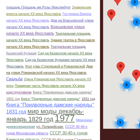
2
площадь Площадь им.Розы Люксембург
Знаменские
ворота начало ХХ века Ярославль
Гостиница Европа
начало ХХ века Ярославль
Дом на Власьевской улице
2
Власьевская улица
начало ХХ века Ярославль
5
начало ХХ века Ярославль
Театральная площадь
начало ХХ века Ярославль
Здание театра в Ярославле
начало ХХ века Ярославль
Театральная площадь
Казанский бульвар
Сад на Казанском начало ХХ века
Ярославль
Сад на Казанском бульваре начало ХХ века
Ярославль
Угол улиц Стрелецкой и Романовской
Дом
на улице Романовской начало ХХ века Ярославль
Свадьба
Улица Романовская Ярославль начало ХХ
8
века
Пожарная часть Ярославль начало ХХ века
конструктивизм
Книга "Придворные дамские наряды"
1801 год
Книга "Придворные дамские наряды"
1831 год
Книга "Придворные дамские наряды"
мир моды декабрь-
1831 год
1977
январь 1829 год
Мемориал
3
дореволюционная
ул. Полицейская.
СССР 30-40-х
СССР 30-40-х годов
годов Московская область
3
Киевская область
СССР 30-40-х годов Сталинрад