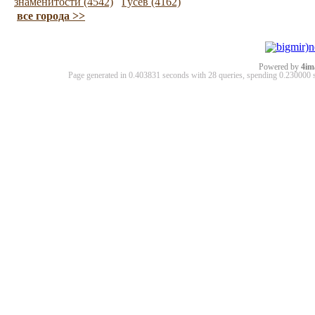
знаменитости (4542)
Гусев (4162)
все города >>
Powered by
4im
Page generated in 0.403831 seconds with 28 queries, spending 0.23000