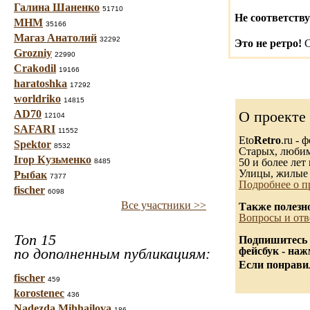
Галина Шаненко
51710
Не соответству
МНМ
35166
Магаз Анатолий
32292
Это не ретро!
С
Grozniy
22990
Crakodil
19166
haratoshka
17292
worldriko
14815
AD70
О проекте
12104
SAFARI
11552
Eto
Retro
.ru -
Spektor
8532
Старых, любимы
Ігор Кузьменко
50 и более лет 
8485
Улицы, жилые 
Рыбак
7377
Подробнее о п
fischer
6098
Все участники >>
Также полезн
Вопросы и отв
Топ 15
Подпишитесь 
по дополненным публикациям:
фейсбук - на
Если понравил
fischer
459
korostenec
436
Nadezda Mihhailova
186