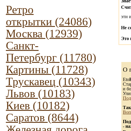
Знае
Ретро
Счит
эти 
открытки (24086)
Не с
Москва (12939)
Это 
Санкт-
Петербург (11780)
Картины (11728)
О 
Трускавец (10343)
Eto
Ста
и бо
Львов (10183)
Ули
Под
Киев (10182)
Так
Воп
Саратов (8644)
Под
Железная дорога
- н