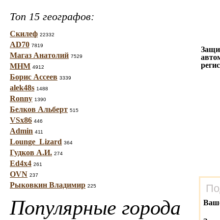
Топ 15 географов:
Скилеф
22332
AD70
7819
Защи
Магаз Анатолий
авто
7529
реги
МНМ
4912
Борис Ассеев
3339
alek48s
1488
Ronny
1390
Белков Альберт
515
VSx86
446
Admin
411
Lounge_Lizard
364
Гудков А.И.
274
Ed4x4
261
OVN
237
Рыковкин Владимир
По
225
Популярные города
Ваш