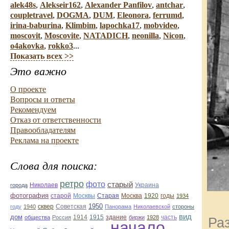
alek48s
,
Alekseir162
,
Alexander Panfilov
,
antchar
,
coupletravel
,
DOGMA
,
DUM
,
Eleonora
,
ferrumd
,
irina-baburina
,
Klimbim
,
lapochka17
,
mobvideo
,
moscovit
,
Moscovite
,
NATADICH
,
neonilla
,
Nicon
,
o4akovka
,
rokko3
...
Показать всех >>
Это важно
О проекте
Вопросы и ответы
Рекомендуем
Отказ от ответственности
Правообладателям
Реклама на проекте
Слова для поиска:
ретро
фото
старый
Николаев
Украина
города
фотография
Старая
Москва
1920
годы
старой
Москвы
1934
1950
сквер
году
1940
Советская
Панорама
Николаевской
стороны
вид
дом
1914
1915
здание
общества
Россия
биржи
1928
часть
Раз
начало