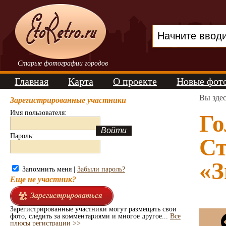
Старые фотографии городов
Главная
Карта
О проекте
Новые фот
Вы зде
Зарегистрированные участники
Имя пользователя:
Го
Пароль:
Ст
«З
Запомнить меня |
Забыли пароль?
Еще не участник?
Зарегистрированные участники могут размещать свои
фото, следить за комментариями и многое другое...
Все
плюсы регистрации >>