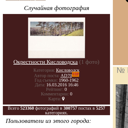
Случайная фотография
Окрестности Кисловодска
(1 фото)
№ 
Категория:
Кисловодск
VIP
Автор поста:
AD70
Год съемки:
1960-1962
Дата:
16.03.2016 16:46
Рейтинг:
0
Комментарии:
0
Карта:
Всего
523360
фотографий в
300757
постах в
5257
категориях.
Пользователи из этого города: