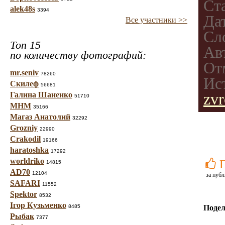
Ст
alek48s
3394
Да
Все участники >>
Сл
Топ 15
Ав
по количеству фотографий:
От
mr.seniv
78260
Ис
Скилеф
56681
Галина Шаненко
zvr
51710
МНМ
35166
Магаз Анатолий
32292
Grozniy
22990
Crakodil
19166
haratoshka
17292
worldriko
14815
AD70
12104
за публ
SAFARI
11552
Spektor
8532
Ігор Кузьменко
8485
Подел
Рыбак
7377