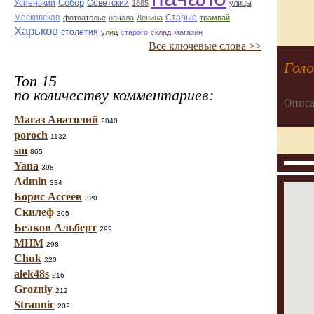
Собор
Успенский
Советский
1885
улицы
Старые
Московская
фотоателье
начала
Ленина
трамвай
Харьков
столетия
улиц
старого
склад
магазин
Все ключевые слова >>
Голо
Топ 15
по количеству комментариев:
Описа
Магаз Анатолий
2040
poroch
1132
sm
865
Yana
398
Admin
334
Борис Ассеев
320
Скилеф
305
Белков Альберт
299
МНМ
298
Chuk
220
alek48s
216
Grozniy
212
Strannic
202