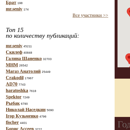
Брат
198
mr.seniv
174
Все участники >>
Топ 15
по количеству публикаций:
mr.seniv
45211
Скилеф
40848
Галина Шаненко
32703
МНМ
26542
Магаз Анатолий
25449
Crakodil
17967
AD70
7743
haratoshka
7618
Spektor
7249
Рыбак
6790
Николай Наседкин
5090
Ігор Кузьменко
4796
Го
fischer
4401
Борис Ассеев
3722