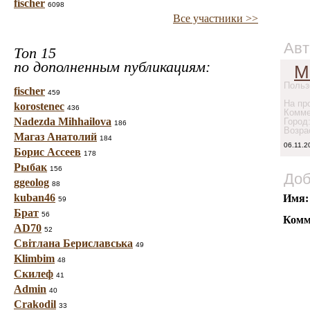
fischer
6098
Все участники >>
Авт
Топ 15
по дополненным публикациям:
М
Польз
fischer
459
На про
korostenec
436
Комме
Nadezda Mihhailova
Город
186
Возра
Магаз Анатолий
184
06.11.2
Борис Ассеев
178
Рыбак
156
Доб
ggeolog
88
kuban46
Имя:
59
Брат
56
Комм
AD70
52
Світлана Бериславська
49
Klimbim
48
Скилеф
41
Admin
40
Crakodil
33