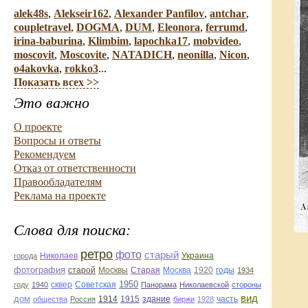
alek48s
,
Alekseir162
,
Alexander Panfilov
,
antchar
,
coupletravel
,
DOGMA
,
DUM
,
Eleonora
,
ferrumd
,
irina-baburina
,
Klimbim
,
lapochka17
,
mobvideo
,
moscovit
,
Moscovite
,
NATADICH
,
neonilla
,
Nicon
,
o4akovka
,
rokko3
...
Показать всех >>
Это важно
О проекте
Вопросы и ответы
Рекомендуем
Отказ от ответственности
Правообладателям
Реклама на проекте
Слова для поиска:
ретро
фото
старый
Николаев
Украина
города
фотография
Старая
Москва
1920
годы
старой
Москвы
1934
1950
сквер
году
1940
Советская
Панорама
Николаевской
стороны
вид
дом
1914
1915
здание
общества
Россия
биржи
1928
часть