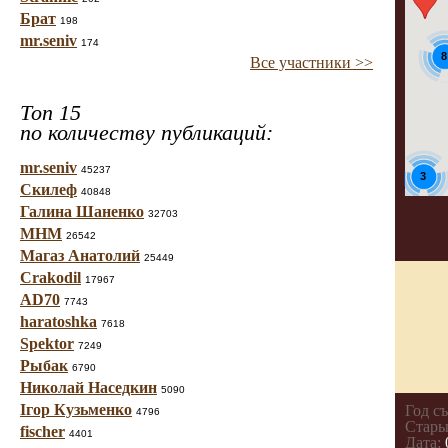
Брат
198
mr.seniv
174
8
Все участники >>
Топ 15
по количеству публикаций:
mr.seniv
45237
3
Скилеф
40848
Галина Шаненко
32703
МНМ
26542
Магаз Анатолий
25449
Crakodil
17967
AD70
7743
haratoshka
7618
Spektor
7249
Рыбак
6790
Николай Наседкин
5090
Ігор Кузьменко
Год с
4796
Стары
fischer
4401
Дата: