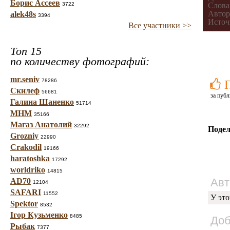
Борис Ассеев
3722
Слова
Автор
alek48s
3394
Источ
Все участники >>
Топ 15
по количеству фотографий:
mr.seniv
78286
Скилеф
56681
за публ
Галина Шаненко
51714
МНМ
35166
Магаз Анатолий
32292
Подел
Grozniy
22990
Crakodil
19166
haratoshka
17292
worldriko
14815
Авт
AD70
12104
SAFARI
11552
У это
Spektor
8532
Ігор Кузьменко
8485
Доб
Рыбак
7377