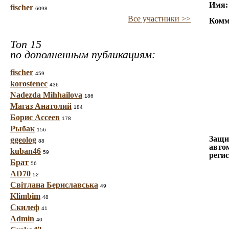
Имя:
fischer
6098
Все участники >>
Комм
Топ 15
по дополненным публикациям:
fischer
459
korostenec
436
Nadezda Mihhailova
186
Магаз Анатолий
184
Борис Ассеев
178
Рыбак
156
Защи
ggeolog
88
авто
kuban46
59
реги
Брат
56
AD70
52
Світлана Бериславська
49
Klimbim
48
Скилеф
41
Admin
40