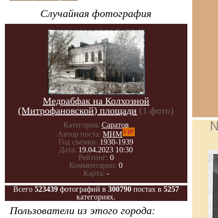
Случайная фотография
Медрабфак на Колхозной
(Митрофановской) площади
(1 фото)
№
Категория:
Саратов
VIP
Автор поста:
МНМ
Год съемки:
1930-1939
Дата:
19.04.2023 10:30
Рейтинг:
0
Комментарии:
0
Карта:
-
Всего
523439
фотографий в
300790
постах в
5257
категориях.
Пользователи из этого города: