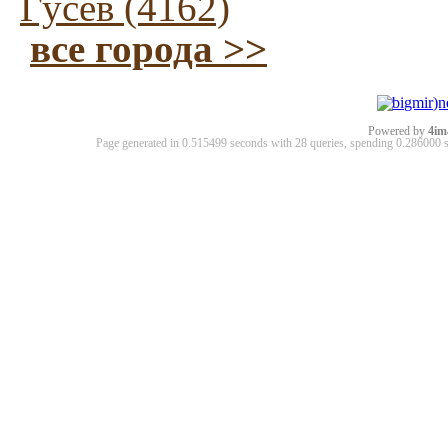
Гусев (4162)
все города >>
Powered by
4im
Page generated in 0.515499 seconds with 28 queries, spending 0.28600