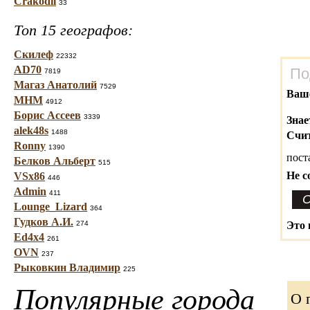
Crakodil
33
Топ 15 географов:
Скилеф
22332
AD70
По
7819
Магаз Анатолий
7529
Ваш
МНМ
4912
Борис Ассеев
3339
Знае
alek48s
1488
Счит
Ronny
1390
пост
Белков Альберт
515
Не с
VSx86
446
Admin
411
Lounge_Lizard
364
Гудков А.И.
274
Это 
Ed4x4
261
OVN
237
Рыковкин Владимир
225
Популярные города
О 