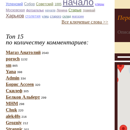
начало
Собор
Успенский
Советский
1885
улицы
Старые
Московская
фотоателье
начала
Ленина
трамвай
Харьков
Перв
столетия
улиц
старого
склад
магазин
Все ключевые слова >>
Описа
Топ 15
по количеству комментариев:
Магаз Анатолий
2040
poroch
1132
sm
865
Yana
398
Admin
334
Борис Ассеев
320
Скилеф
305
Белков Альберт
299
МНМ
298
Chuk
220
alek48s
216
Grozniy
212
Strannic
202