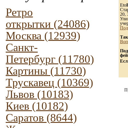
Eto
Ретро
Ста
20, 
Ули
открытки (24086)
уче
Под
Москва (12939)
Так
Воп
Санкт-
Под
Петербург (11780)
фей
Есл
Картины (11730)
Трускавец (10369)
П
Львов (10183)
Киев (10182)
Саратов (8644)