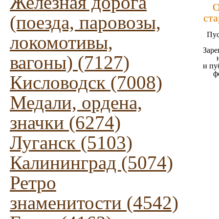
Железная дорога
О
(поезда, паровозы,
ста
Пус
локомотивы,
Заре
вагоны) (7127)
и пу
ф
Кисловодск (7008)
Медали, ордена,
значки (6274)
Луганск (5103)
Калининград (5074)
Ретро
знаменитости (4542)