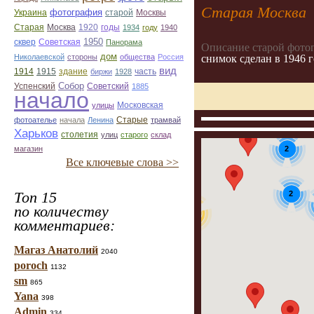
Старая Москва
фотография
Украина
старой
Москвы
Старая
Москва
1920
годы
1934
году
1940
1950
сквер
Советская
Панорама
Описание старой фото
дом
снимок сделан в 1946 
Николаевской
стороны
общества
Россия
вид
1914
1915
здание
биржи
1928
часть
Собор
Успенский
Советский
1885
начало
улицы
Московская
Старые
фотоателье
начала
Ленина
трамвай
Харьков
столетия
улиц
старого
склад
2
магазин
Все ключевые слова >>
Топ 15
2
по количеству
31
комментариев:
Магаз Анатолий
2040
poroch
1132
sm
865
Yana
398
Admin
334