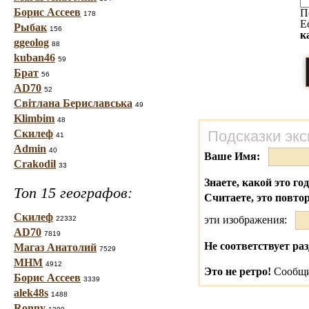
Борис Ассеев
П
178
Е
Рыбак
156
к
ggeolog
88
kuban46
59
Брат
56
AD70
52
Світлана Бериславська
49
Klimbim
48
Скилеф
Подсказки экс
41
Admin
40
Ваше Имя:
Crakodil
33
Знаете, какой это го
Топ 15 географов:
Считаете, это повто
Скилеф
эти изображения:
22332
AD70
7819
Не соответствует раз
Магаз Анатолий
7529
МНМ
4912
Это не ретро!
Сообщи
Борис Ассеев
3339
alek48s
1488
Ronny