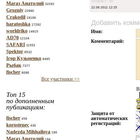
Возраст: 40
Магаз Анатолий
32292
22.06.2011 12:25
Grozniy
22990
Crakodil
19166
Добавить комм
haratoshka
17292
worldriko
Имя:
14815
AD70
12104
Комментарий:
SAFARI
11552
Spektor
8532
Ігор Кузьменко
8485
Рыбак
7377
fischer
6098
Все участники >>
B
Топ 15
по дополненным
публикациям:
Защита от
fischer
автоматических
459
регистраций:
korostenec
436
Nadezda Mihhailova
186
Магаз Анатолий
184