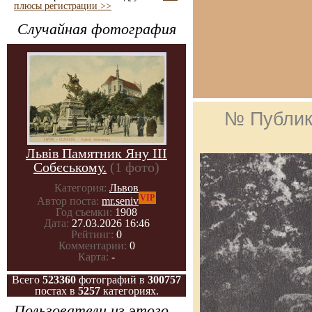
плюсы регистрации >>
Случайная фотография
№ Публик
Львів Памятник Яну III
Собєському.
(1 фото)
Категория:
Львов
VIP
Автор поста:
mr.seniv
Год съемки:
1908
Дата:
27.03.2026 16:46
Рейтинг:
0
Комментарии:
0
Карта:
-
Всего
523360
фотографий в
300757
постах в
5257
категориях.
Пользователи из этого