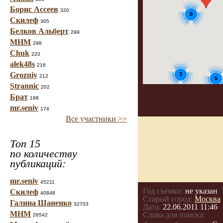
Борис Ассеев
320
8
Скилеф
305
Белков Альберт
299
МНМ
298
Chuk
220
alek48s
216
Grozniy
3
212
5
Strannic
202
Брат
198
3
mr.seniv
174
Все участники >>
Топ 15
по количеству
публикаций:
mr.seniv
45211
Год съемки:
не указан
Скилеф
40848
Старый город:
Москва
Галина Шаненко
32703
Дата:
22.06.2011 11:46
МНМ
Слова для поиска:
26542