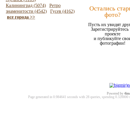
Калининград (5074)
Ретро
Остались стар
знаменитости (4542)
Гусев (4162)
фото?
все города >>
Пусть их увидят дру
Зарегистрируйтесь 
проекте
и публикуйте сво
фотографии!
Powered by
4im
Page generated in 0.984641 seconds with 28 queries, spending 0.32000