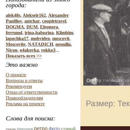
города:
alek48s
,
Alekseir162
,
Alexander
Panfilov
,
antchar
,
coupletravel
,
DOGMA
,
DUM
,
Eleonora
,
ferrumd
,
irina-baburina
,
Klimbim
,
lapochka17
,
mobvideo
,
moscovit
,
Moscovite
,
NATADICH
,
neonilla
,
Nicon
,
o4akovka
,
rokko3
...
Показать всех >>
Это важно
О проекте
Вопросы и ответы
Рекомендуем
Отказ от ответственности
Правообладателям
Размер: Тек
Реклама на проекте
Слова для поиска:
ретро
фото
старый
Николаев
города