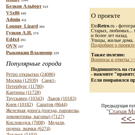
1390
Белков Альберт
515
VSx86
446
О проекте
Admin
411
Eto
Retro
.ru - фотог
Lounge_Lizard
364
Старых, любимых... т
Гудков А.И.
274
и более лет назад.
Ed4x4
Улицы, жилые дома, 
261
Подробнее о проекте
OVN
237
Рыковкин Владимир
225
Также полезно:
Вопросы и ответы >
Популярные города
Подпишитесь на ста
- нажмите "нравитс
Ретро открытки (24086)
Если понравился пр
Москва (12939)
Санкт-
Петербург (11780)
Картины (11728)
Трускавец (10343)
Львов (10183)
Киев (10182)
Саратов (8644)
Предыдущая пу
Железная дорога (поезда, паровозы,
"
Старая М
<<-
локомотивы, вагоны) (7127)
Кисловодск (7008)
Медали,
ордена, значки (6274)
Луганск (5103)