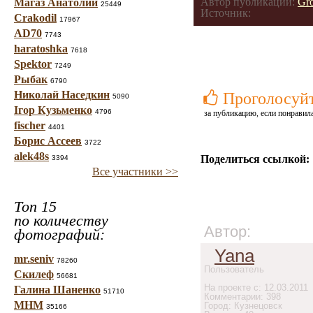
Автор публикации:
Gr
Магаз Анатолий
25449
Источник:
Crakodil
17967
AD70
7743
haratoshka
7618
Spektor
7249
Рыбак
6790
Николай Наседкин
Проголосуй
5090
Ігор Кузьменко
4796
за публикацию, если понравила
fischer
4401
Борис Ассеев
3722
alek48s
Поделиться ссылкой:
3394
Все участники >>
Топ 15
по количеству
Автор:
фотографий:
Yana
mr.seniv
78260
Пользователь
Скилеф
56681
На проекте с: 12.03.2011
Галина Шаненко
51710
Комментарии: 398
МНМ
Город: Кузнецовск
35166