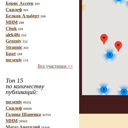
Борис Ассеев
320
31
Скилеф
305
Белков Альберт
299
МНМ
298
Chuk
220
alek48s
216
Grozniy
212
Strannic
202
Брат
198
8
mr.seniv
174
Все участники >>
Топ 15
по количеству
3
публикаций:
5
mr.seniv
45211
3
Скилеф
40848
Галина Шаненко
32703
МНМ
26542
Магаз Анатолий
25449