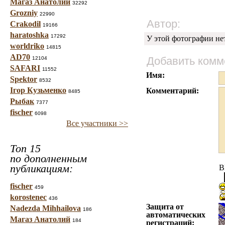
Магаз Анатолий
32292
Grozniy
22990
Автор:
Crakodil
19166
haratoshka
17292
У этой фотографии не
worldriko
14815
AD70
Добавить комм
12104
SAFARI
11552
Имя:
Spektor
8532
Ігор Кузьменко
Комментарий:
8485
Рыбак
7377
fischer
6098
Все участники >>
Топ 15
по дополненным
публикациям:
B
fischer
459
korostenec
436
Защита от
Nadezda Mihhailova
186
автоматических
Магаз Анатолий
184
регистраций: