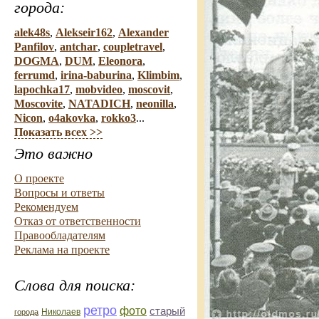
города:
alek48s
,
Alekseir162
,
Alexander
Panfilov
,
antchar
,
coupletravel
,
DOGMA
,
DUM
,
Eleonora
,
ferrumd
,
irina-baburina
,
Klimbim
,
lapochka17
,
mobvideo
,
moscovit
,
Moscovite
,
NATADICH
,
neonilla
,
Nicon
,
o4akovka
,
rokko3
...
Показать всех >>
Это важно
О проекте
Вопросы и ответы
Рекомендуем
Отказ от ответственности
Правообладателям
Реклама на проекте
Слова для поиска:
ретро
фото
старый
Николаев
города