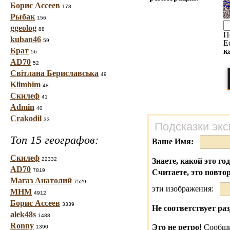
Борис Ассеев
178
Рыбак
156
ggeolog
88
П
kuban46
59
Е
Брат
к
56
AD70
52
Світлана Бериславська
49
Klimbim
48
Скилеф
41
Admin
40
Crakodil
33
Подсказки экс
Топ 15 географов:
Ваше Имя:
Скилеф
22332
Знаете, какой это го
AD70
7819
Считаете, это повто
Магаз Анатолий
7529
эти изображения:
МНМ
4912
Борис Ассеев
3339
Не соответствует раз
alek48s
1488
Ronny
Это не ретро!
Сообщи
1390