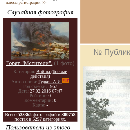
плюсы регистрации >>
Случайная фотография
№ Публик
Горят "Мстители".
(1 фото)
Категория:
Войны (боевые
действия)
VIP
Автор поста:
Гудков А.И.
Год съемки:
1967
Дата:
27.02.2016 07:47
Рейтинг:
0
Комментарии:
0
Карта:
-
Всего
523365
фотографий в
300758
постах в
5257
категориях.
Пользователи из этого