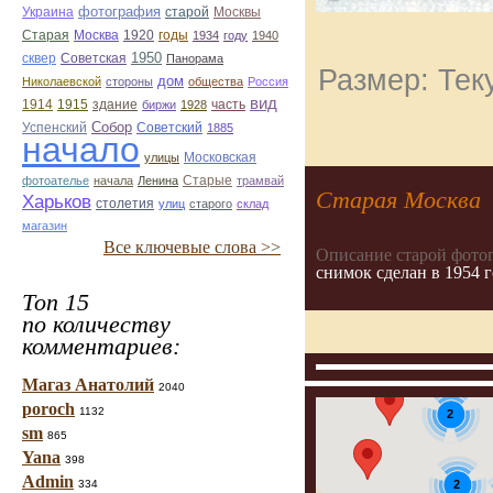
фотография
Украина
старой
Москвы
Старая
Москва
1920
годы
1934
году
1940
1950
сквер
Советская
Панорама
Размер: Тек
дом
Николаевской
стороны
общества
Россия
вид
1914
1915
здание
биржи
1928
часть
Собор
Успенский
Советский
1885
начало
улицы
Московская
Старые
фотоателье
начала
Ленина
трамвай
Старая Москва
Харьков
столетия
улиц
старого
склад
магазин
Все ключевые слова >>
Описание старой фото
снимок сделан в 1954 
Топ 15
по количеству
комментариев:
Магаз Анатолий
2040
poroch
1132
2
sm
865
Yana
398
Admin
2
334