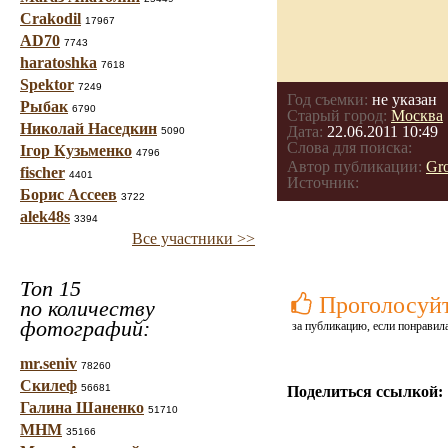
Crakodil
17967
AD70
7743
haratoshka
7618
Spektor
7249
Год съемки:
не указан
Рыбак
6790
Старый город:
Москва
Николай Наседкин
Дата:
22.06.2011 10:49
5090
Слова для поиска:
Ігор Кузьменко
4796
Автор публикации:
Gr
fischer
4401
Источник:
Борис Ассеев
3722
alek48s
3394
Все участники >>
Топ 15
Проголосуй
по количеству
фотографий:
за публикацию, если понравила
mr.seniv
78260
Скилеф
56681
Поделиться ссылкой:
Галина Шаненко
51710
МНМ
35166