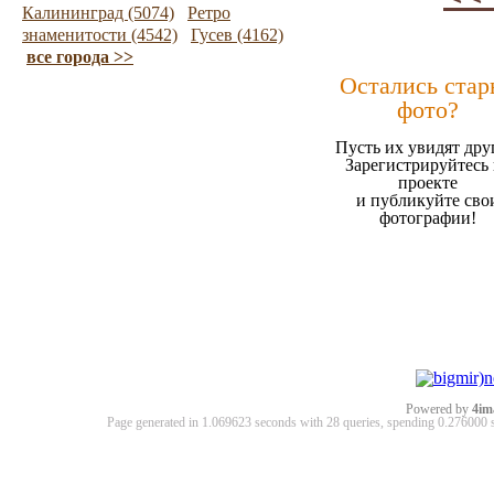
Калининград (5074)
Ретро
знаменитости (4542)
Гусев (4162)
все города >>
Остались стар
фото?
Пусть их увидят дру
Зарегистрируйтесь 
проекте
и публикуйте сво
фотографии!
Powered by
4im
Page generated in 1.069623 seconds with 28 queries, spending 0.27600