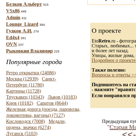
Белков Альберт
515
VSx86
446
Admin
411
Lounge_Lizard
364
О проекте
Гудков А.И.
274
Ed4x4
261
Eto
Retro
.ru - фотог
OVN
237
Старых, любимых... т
и более лет назад.
Рыковкин Владимир
225
Улицы, жилые дома, 
Подробнее о проекте
Популярные города
Также полезно:
Ретро открытки (24086)
Вопросы и ответы >
Москва (12939)
Санкт-
Подпишитесь на ста
Петербург (11780)
- нажмите "нравитс
Картины (11728)
Если понравился пр
Трускавец (10343)
Львов (10183)
Киев (10182)
Саратов (8644)
Железная дорога (поезда, паровозы,
локомотивы, вагоны) (7127)
Кисловодск (7008)
Медали,
Предыдущая пу
"
Старая М
ордена, значки (6274)
<<-
Луганск (5103)