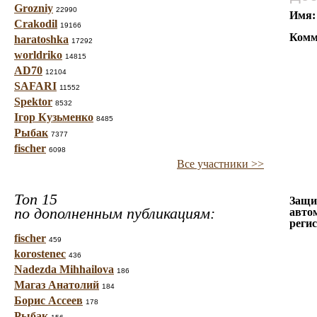
Grozniy
22990
Имя:
Crakodil
19166
Комм
haratoshka
17292
worldriko
14815
AD70
12104
SAFARI
11552
Spektor
8532
Ігор Кузьменко
8485
Рыбак
7377
fischer
6098
Все участники >>
Топ 15
Защи
по дополненным публикациям:
авто
реги
fischer
459
korostenec
436
Nadezda Mihhailova
186
Магаз Анатолий
184
Борис Ассеев
178
Рыбак