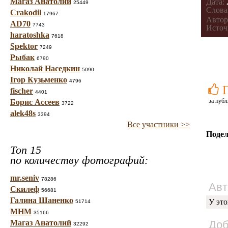
Магаз Анатолий
Дата:
25449
Слова
Crakodil
17967
Автор
AD70
7743
Источ
haratoshka
7618
Spektor
7249
Рыбак
6790
Николай Наседкин
5090
Ігор Кузьменко
4796
fischer
4401
за публ
Борис Ассеев
3722
alek48s
3394
Все участники >>
Подел
Топ 15
по количеству фотографий:
mr.seniv
78286
Авт
Скилеф
56681
Галина Шаненко
У это
51714
МНМ
35166
Магаз Анатолий
Доб
32292