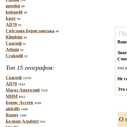
156
ggeolog
88
kuban46
59
Брат
56
AD70
52
Світлана Бериславська
49
По
Klimbim
48
Ваш
Скилеф
41
Admin
40
Знае
Crakodil
33
Счит
Топ 15 географов:
эти 
Скилеф
Не с
22332
AD70
7819
Это 
Магаз Анатолий
7529
МНМ
4912
Борис Ассеев
3339
alek48s
1488
Ronny
1390
О 
Белков Альберт
515