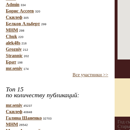
Admin
334
Борис Ассеев
320
Скилеф
305
Белков Альберт
299
МНМ
298
Chuk
220
alek48s
216
Grozniy
212
Strannic
202
Брат
198
mr.seniv
174
Все участники >>
Топ 15
по количеству публикаций:
mr.seniv
45237
Скилеф
40848
Галина Шаненко
32703
Год с
МНМ
26542
Стары