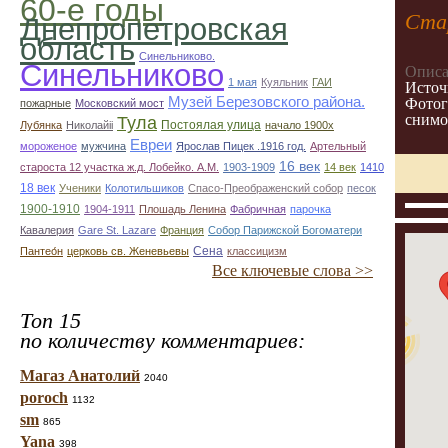
60-е годы
Ста
Днепропетровская
область
Синельниково.
Синельниково
Описа
1 мая
Куяльник
ГАИ
Источ
Музей Березовского района.
Фотог
пожарные
Московский мост
снимо
Тула
Постоялая улица
Лубянка
Николайii
начало 1900х
Евреи
мороженое
мужчина
Ярослав Пицек .1916 год.
Артельный
16 век
староста 12 участка ж.д. Лобейко. А.М.
1903-1909
14 век
1410
18 век
Ученики
Колотильшиков
Спасо-Преображенский собор
песок
1900-1910
1904-1911
Плошадь Ленина
Фабричная
парочка
Кавалерия
Gare St. Lazare
Франция
Собор Парижской Богоматери
Сена
Пантео́н
церковь св. Женевьевы
классицизм
Все ключевые слова >>
Топ 15
по количеству комментариев:
31
Магаз Анатолий
2040
poroch
1132
sm
865
Yana
398