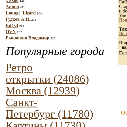
VSx86
446
Eto
Ста
Admin
411
и бо
Lounge_Lizard
364
Ули
Гудков А.И.
Под
274
Ed4x4
261
Так
OVN
237
Воп
Рыковкин Владимир
225
Под
Популярные города
- н
Есл
Ретро
открытки (24086)
Москва (12939)
Санкт-
Петербург (11780)
Ос
Картины (11730)