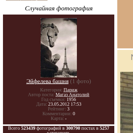
Случайная фотография
Эйфелева башня
(1 фото)
Категория:
Париж
Автор поста:
Магаз Анатолий
Год съемки:
1956
Дата:
23.05.2012 17:53
Рейтинг:
3
Комментарии:
0
Карта:
-
Всего
523439
фотографий в
300790
постах в
5257
категориях.