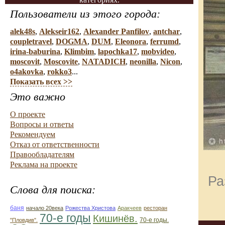
Пользователи из этого города:
alek48s
,
Alekseir162
,
Alexander Panfilov
,
antchar
,
coupletravel
,
DOGMA
,
DUM
,
Eleonora
,
ferrumd
,
irina-baburina
,
Klimbim
,
lapochka17
,
mobvideo
,
moscovit
,
Moscovite
,
NATADICH
,
neonilla
,
Nicon
,
o4akovka
,
rokko3
...
Показать всех >>
Это важно
О проекте
Вопросы и ответы
Рекомендуем
Отказ от ответственности
Правообладателям
Реклама на проекте
Ра
Слова для поиска:
баня
начало 20века
Рожества Христова
Аракчеев
ресторан
70-е годы
Кишинёв.
70-е годы.
"Пловдив".