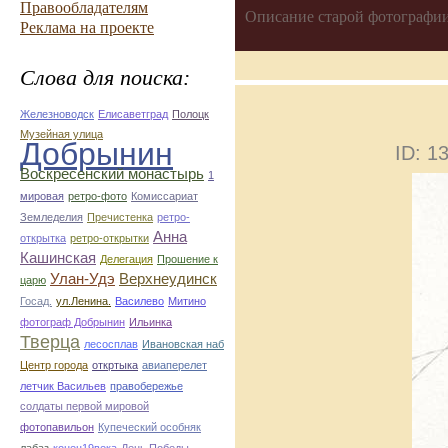
Правообладателям
Описание старой фотографии
Реклама на проекте
Слова для поиска:
Железноводск
Елисаветград
Полоцк
Музейная улица
Добрынин
ID: 
Воскресенский монастырь
1
мировая
ретро-фото
Комиссариат
Земледелия
Пречистенка
ретро-
Анна
открытка
ретро-открытки
Кашинская
Делегация
Прошение к
Улан-Удэ
Верхнеудинск
царю
Госад.
ул.Ленина.
Василево
Митино
фотограф Добрынин
Ильинка
Тверца
лесосплав
Ивановская наб
Центр города
откртыка
авиаперелет
летчик Васильев
правобережье
солдаты первой мировой
фотопавильон
Купеческий особняк