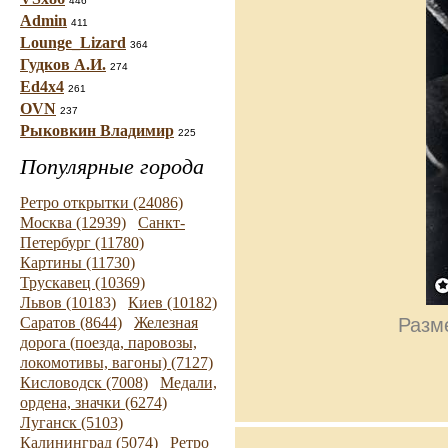
446
Admin
411
Lounge_Lizard
364
Гудков А.И.
274
Ed4x4
261
OVN
237
Рыковкин Владимир
225
Популярные города
Ретро открытки (24086)
Москва (12939)
Санкт-
Петербург (11780)
Картины (11730)
Трускавец (10369)
Львов (10183)
Киев (10182)
Разме
Саратов (8644)
Железная
дорога (поезда, паровозы,
локомотивы, вагоны) (7127)
Кисловодск (7008)
Медали,
ордена, значки (6274)
Луганск (5103)
Калининград (5074)
Ретро