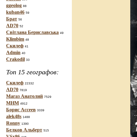
ggeolog
88
kuban46
59
Брат
56
AD70
52
Світлана Бериславська
49
Klimbim
48
Скилеф
41
Admin
40
Crakodil
33
Топ 15 географов:
Скилеф
22332
AD70
7819
Магаз Анатолий
7529
МНМ
4912
Борис Ассеев
3339
alek48s
1488
Ronny
1390
Белков Альберт
515
VSx86