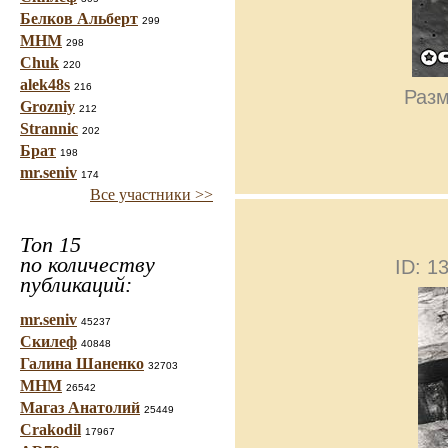
Белков Альберт
299
МНМ
298
Chuk
220
alek48s
216
Разм
Grozniy
212
Strannic
202
Брат
198
mr.seniv
174
Все участники >>
Топ 15
по количеству
ID: 
публикаций:
mr.seniv
45237
Скилеф
40848
Галина Шаненко
32703
МНМ
26542
Магаз Анатолий
25449
Crakodil
17967