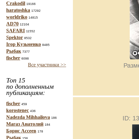
Crakodil
19166
haratoshka
17292
worldriko
14815
AD70
12104
SAFARI
11552
Spektor
8532
Ігор Кузьменко
8485
Рыбак
7377
fischer
6098
Разме
Все участники >>
Топ 15
по дополненным
публикациям:
fischer
459
korostenec
436
Nadezda Mihhailova
ID: 
186
Магаз Анатолий
184
Борис Ассеев
178
Рыбак
156