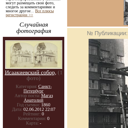
могут размещать свои фото,
следить за комментариями и
многое другое...
Все плюсы
регистрации >>
Случайная
фотография
№ Публикации
Исаакиевский собор,
(1
фото)
Категория:
Санкт-
Петербург
Автор поста:
Магаз
Анатолий
Год съемки:
1860
Дата:
02.06.2012 22:07
Рейтинг:
0
Комментарии:
0
Карта:
-