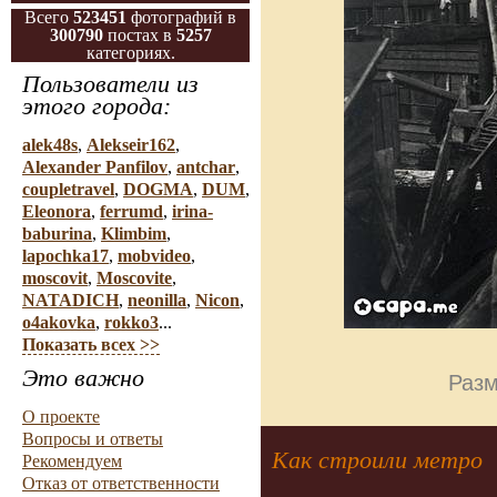
Всего
523451
фотографий в
300790
постах в
5257
категориях.
Пользователи из
этого города:
alek48s
,
Alekseir162
,
Alexander Panfilov
,
antchar
,
coupletravel
,
DOGMA
,
DUM
,
Eleonora
,
ferrumd
,
irina-
baburina
,
Klimbim
,
lapochka17
,
mobvideo
,
moscovit
,
Moscovite
,
NATADICH
,
neonilla
,
Nicon
,
o4akovka
,
rokko3
...
Показать всех >>
Это важно
Разм
О проекте
Вопросы и ответы
Как строили метро
Рекомендуем
Отказ от ответственности