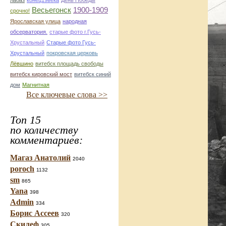
лабаз
конец19века
День Победы
Весьегонск
1900-1909
срочно!
Ярославская улица
народная
обсерватория.
старые фото г.Гусь-
Хрустальный
Старые фото Гусь-
Хрустальный
покровская церковь
Лёвшино
витебск площадь свободы
витебск кировский мост
витебск синий
дом
Магнитная
Все ключевые слова >>
Топ 15
по количеству
комментариев:
Магаз Анатолий
2040
poroch
1132
sm
865
Yana
398
Admin
334
Борис Ассеев
320
Скилеф
305