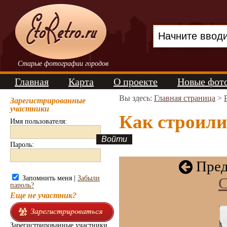
Старые фотографии городов
Главная
Карта
О проекте
Новые фот
Вы здесь:
Главная страница
>
Зарегистрированные
участники
Как строили
Имя пользователя:
Пароль:
Пред
Запомнить меня |
Забыли
С
пароль?
Еще не участник?
Зарегистрированные участники