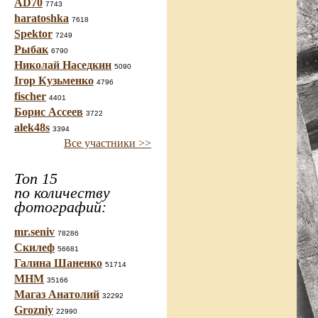
AD70
7743
haratoshka
7618
Spektor
7249
Рыбак
6790
Николай Наседкин
5090
Ігор Кузьменко
4796
fischer
4401
Борис Ассеев
3722
alek48s
3394
Все участники >>
Топ 15
по количеству
фотографий:
mr.seniv
78286
Скилеф
56681
Галина Шаненко
51714
МНМ
35166
Магаз Анатолий
32292
Grozniy
22990