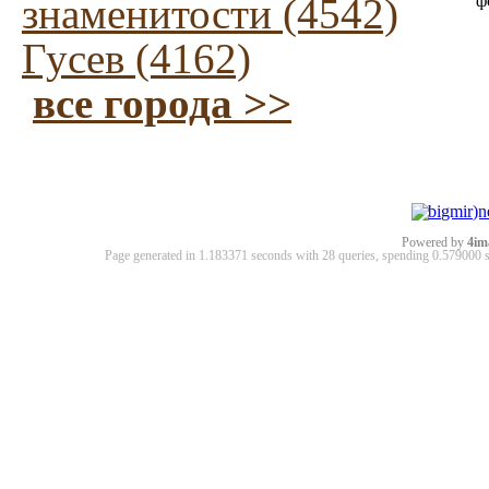
знаменитости (4542)
ф
Гусев (4162)
все города >>
Powered by
4im
Page generated in 1.183371 seconds with 28 queries, spending 0.57900