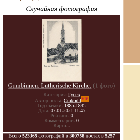
Случайная фотография
Gumbinnen. Lutherische Kirche.
(1 фото)
Категория:
Гусев
VIP
Автор поста:
Crakodil
Год съемки:
1885-1895
Дата:
07.01.2021 11:45
Рейтинг:
0
Комментарии:
0
Карта:
-
Всего
523365
фотографий в
300758
постах в
5257