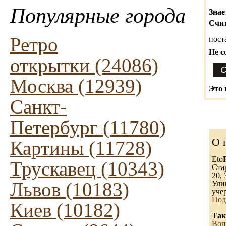
Популярные города
Знае
Счит
Ретро
пост
Не с
открытки (24086)
Москва (12939)
Это 
Санкт-
Петербург (11780)
О 
Картины (11728)
Eto
Трускавец (10343)
Ста
20, 
Львов (10183)
Ули
уче
Под
Киев (10182)
Так
Воп