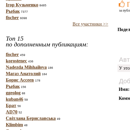
Ігор Кузьменко
8485
за публ
Рыбак
7377
fischer
6098
Все участники >>
Подел
Топ 15
по дополненным публикациям:
fischer
459
Авт
korostenec
436
Nadezda Mihhailova
У это
186
Магаз Анатолий
184
Борис Ассеев
Доб
178
Рыбак
156
Имя:
ggeolog
88
Комм
kuban46
59
Брат
56
AD70
52
Світлана Бериславська
49
Klimbim
48