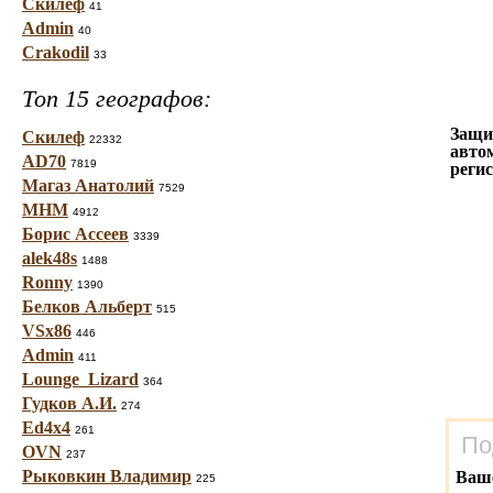
Скилеф
41
Admin
40
Crakodil
33
Топ 15 географов:
Защи
Скилеф
22332
авто
AD70
7819
реги
Магаз Анатолий
7529
МНМ
4912
Борис Ассеев
3339
alek48s
1488
Ronny
1390
Белков Альберт
515
VSx86
446
Admin
411
Lounge_Lizard
364
Гудков А.И.
274
Ed4x4
261
По
OVN
237
Рыковкин Владимир
Ваш
225