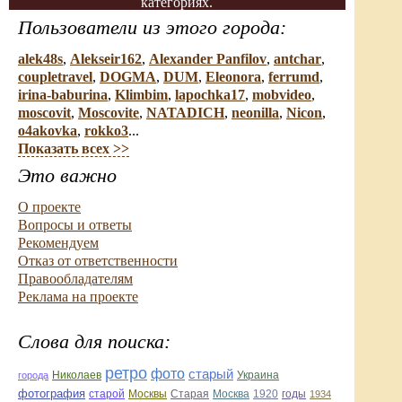
категориях.
Пользователи из этого города:
alek48s
,
Alekseir162
,
Alexander Panfilov
,
antchar
,
coupletravel
,
DOGMA
,
DUM
,
Eleonora
,
ferrumd
,
irina-baburina
,
Klimbim
,
lapochka17
,
mobvideo
,
moscovit
,
Moscovite
,
NATADICH
,
neonilla
,
Nicon
,
o4akovka
,
rokko3
...
Показать всех >>
Это важно
О проекте
Вопросы и ответы
Рекомендуем
Отказ от ответственности
Правообладателям
Реклама на проекте
Слова для поиска:
ретро
фото
старый
Николаев
Украина
города
фотография
Старая
Москва
1920
годы
старой
Москвы
1934