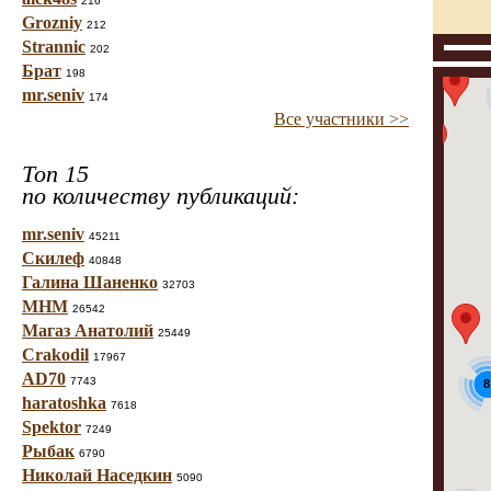
216
Grozniy
212
Strannic
202
Брат
198
mr.seniv
174
Все участники >>
Топ 15
по количеству публикаций:
mr.seniv
45211
Скилеф
40848
Галина Шаненко
32703
МНМ
26542
Магаз Анатолий
25449
Crakodil
17967
AD70
7743
8
haratoshka
7618
Spektor
7249
Рыбак
6790
Николай Наседкин
5090