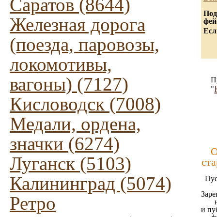
Саратов (8644)
Под
Железная дорога
фей
Есл
(поезда, паровозы,
локомотивы,
вагоны) (7127)
П
"
Кисловодск (7008)
Медали, ордена,
значки (6274)
О
Луганск (5103)
ста
Калининград (5074)
Пус
Заре
Ретро
и пу