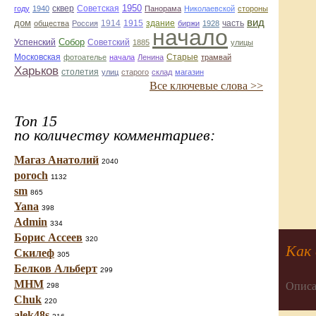
1950
сквер
году
1940
Советская
Панорама
Николаевской
стороны
вид
дом
1914
1915
здание
общества
Россия
биржи
1928
часть
начало
Собор
Успенский
Советский
1885
улицы
Старые
Московская
фотоателье
начала
Ленина
трамвай
Харьков
столетия
улиц
старого
склад
магазин
Все ключевые слова >>
Топ 15
по количеству комментариев:
Магаз Анатолий
2040
poroch
1132
sm
865
Yana
398
Admin
334
Борис Ассеев
320
Как
Скилеф
305
Белков Альберт
299
МНМ
Описа
298
Chuk
220
alek48s