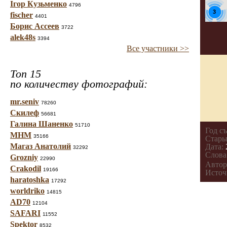
Ігор Кузьменко
4796
3
fischer
4401
Борис Ассеев
3722
alek48s
3394
Все участники >>
Топ 15
по количеству фотографий:
mr.seniv
78260
Скилеф
56681
Галина Шаненко
51710
Год с
МНМ
35166
Стары
Магаз Анатолий
Дата:
32292
Слова
Grozniy
22990
Автор
Crakodil
19166
Источ
haratoshka
17292
worldriko
14815
AD70
12104
SAFARI
11552
Spektor
8532