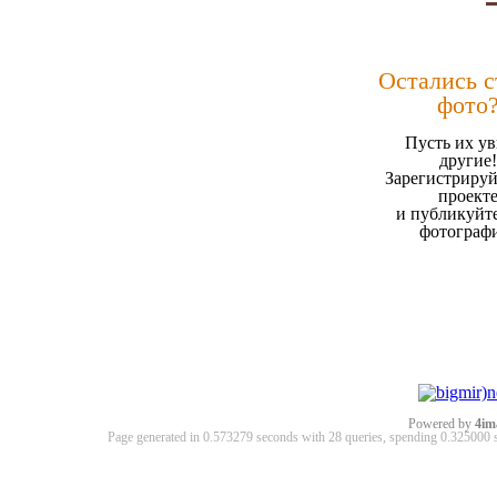
Остались 
фото
Пусть их ув
другие!
Зарегистрируй
проект
и публикуйт
фотограф
Powered by
4im
Page generated in 0.573279 seconds with 28 queries, spending 0.32500