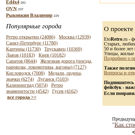
Ed4x4
261
OVN
237
Рыковкин Владимир
225
Популярные города
О проекте
Ретро открытки (24086)
Москва (12939)
Eto
Retro
.ru -
Санкт-Петербург (11780)
Старых, любимы
50 и более лет 
Картины (11730)
Трускавец (10369)
Улицы, жилые 
Львов (10183)
Киев (10182)
Подробнее о п
Саратов (8644)
Железная дорога (поезда,
паровозы, локомотивы, вагоны) (7127)
Также полезн
Вопросы и отв
Кисловодск (7008)
Медали, ордена,
значки (6274)
Луганск (5103)
Подпишитесь 
Калининград (5074)
Ретро
фейсбук - на
знаменитости (4542)
Гусев (4162)
Если понравил
все города >>
Предыдуща
"
Как стр