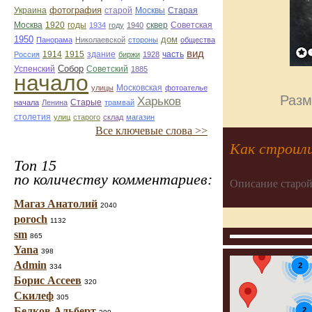
фотография
Украина
Старая
старой
Москвы
Москва
1920
годы
сквер
1934
году
1940
Советская
1950
дом
Панорама
Николаевской
стороны
общества
вид
1914
1915
здание
Россия
биржи
1928
часть
Собор
Успенский
Советский
1885
начало
улицы
Московская
фотоателье
Разм
Харьков
Старые
начала
Ленина
трамвай
столетия
улиц
старого
склад
магазин
Все ключевые слова >>
Как строил
Топ 15
по количеству комментариев:
Описание старой
Магаз Анатолий
2040
poroch
1132
sm
865
Yana
398
Admin
2
334
Борис Ассеев
320
Скилеф
305
Белков Альберт
2