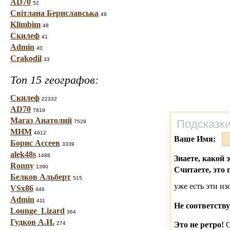
AD70
52
Світлана Бериславська
49
Klimbim
48
Скилеф
41
Admin
40
Crakodil
33
Топ 15 географов:
Скилеф
22332
AD70
7819
Магаз Анатолий
Подсказки
7529
МНМ
4912
Ваше Имя:
Борис Ассеев
3339
alek48s
1488
Знаете, какой 
Ronny
1390
Считаете, это 
Белков Альберт
515
уже есть эти и
VSx86
446
Admin
411
Не соответству
Lounge_Lizard
364
Гудков А.И.
274
Это не ретро!
С