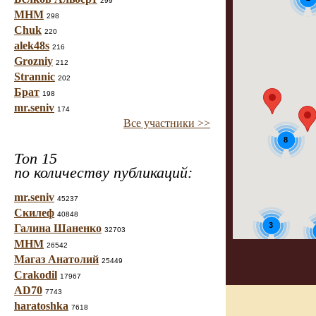
299
МНМ
5
298
Chuk
220
alek48s
216
Grozniy
212
Strannic
202
Брат
198
mr.seniv
174
Все участники >>
8
Топ 15
по количеству публикаций:
mr.seniv
45237
Скилеф
40848
3
Галина Шаненко
32703
МНМ
26542
Магаз Анатолий
3
25449
Crakodil
17967
AD70
7743
haratoshka
7618