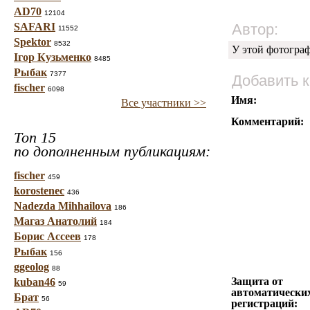
AD70
12104
SAFARI
Автор:
11552
Spektor
8532
У этой фотогра
Ігор Кузьменко
8485
Рыбак
7377
Добавить 
fischer
6098
Имя:
Все участники >>
Комментарий:
Топ 15
по дополненным публикациям:
fischer
459
korostenec
436
Nadezda Mihhailova
186
Магаз Анатолий
184
Борис Ассеев
178
Рыбак
156
ggeolog
88
Защита от
kuban46
59
автоматически
Брат
56
регистраций: