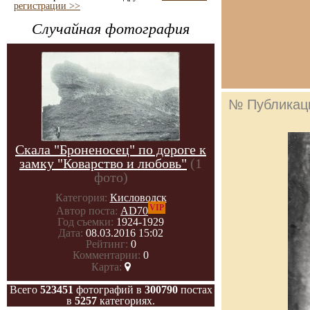
регистрации >>
Случайная фотография
№ Публикац
Скала "Броненосец" по дороге к
замку "Коварство и любовь"
(1
фото)
Категория:
Кисловодск
VIP
Автор поста:
AD70
Год съемки:
1924-1929
Дата:
08.03.2016 15:02
Рейтинг:
0
Комментарии:
0
Карта:
Всего
523451
фотографий в
300790
постах
в
5257
категориях.