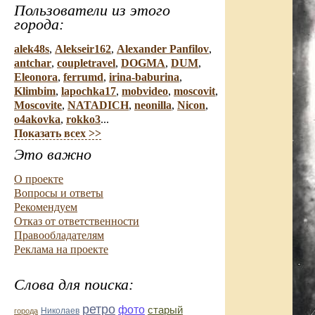
Пользователи из этого
города:
alek48s
,
Alekseir162
,
Alexander Panfilov
,
antchar
,
coupletravel
,
DOGMA
,
DUM
,
Eleonora
,
ferrumd
,
irina-baburina
,
Klimbim
,
lapochka17
,
mobvideo
,
moscovit
,
Moscovite
,
NATADICH
,
neonilla
,
Nicon
,
o4akovka
,
rokko3
...
Показать всех >>
Это важно
О проекте
Вопросы и ответы
Рекомендуем
Отказ от ответственности
Правообладателям
Реклама на проекте
Слова для поиска:
ретро
фото
старый
Николаев
города