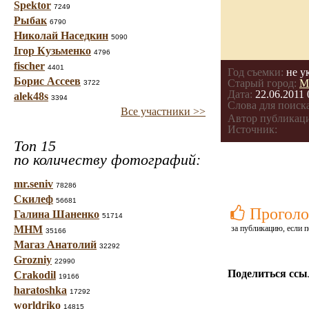
Spektor
7249
Рыбак
6790
Николай Наседкин
5090
Ігор Кузьменко
4796
fischer
4401
Год съемки:
не у
Борис Ассеев
Старый город:
М
3722
Дата:
22.06.2011 
alek48s
3394
Слова для поиска
Все участники >>
Автор публикац
Источник:
Топ 15
по количеству фотографий:
mr.seniv
78286
Скилеф
56681
Проголо
Галина Шаненко
51714
МНМ
за публикацию, если п
35166
Магаз Анатолий
32292
Grozniy
22990
Поделиться ссы
Crakodil
19166
haratoshka
17292
worldriko
14815