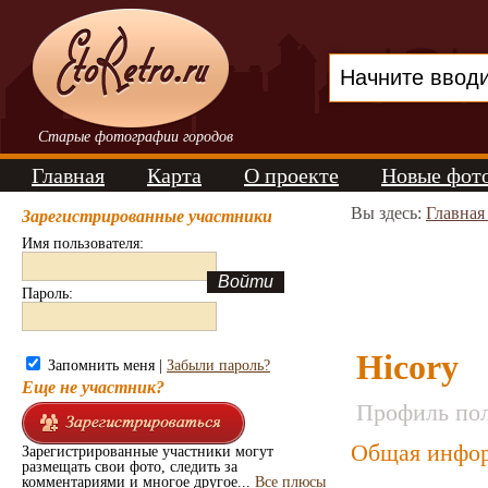
Старые фотографии городов
Главная
Карта
О проекте
Новые фот
Вы здесь:
Главная
Зарегистрированные участники
Имя пользователя:
Пароль:
Hicory
Запомнить меня |
Забыли пароль?
Еще не участник?
Профиль пол
Общая инфор
Зарегистрированные участники могут
размещать свои фото, следить за
комментариями и многое другое...
Все плюсы