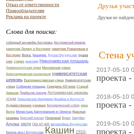
Отказ от ответственности
Друзья учас
Правообладателям
Реклама на проекте
Друзья не найден
Слова для поиска:
соборный ансамбль Костромы
Костромской кремль
памятник Ленину в Костроме
памятник Романовым в
Стена у
Костроме
Волга.
Кишинев.
Курзал Бугуруслан
пушка
Николаевская площадь
снег
стерео
анаглиф
Университетская горка
Московская улица
2017-05-10 
университетская
Александровская колокольня
проекта -
церковь
Екатеринославская улица
Университетская
улица
Соборная площадь
Середина XIX века
Старый
Антониевская церковь
Харьков
Прибытие поезда
2018-05-10 
ХГАДИ
Харьковская Академия Дизайна и Искусств
проекта -
Художественное училище
Богоявленский собор
река
Волга
Монастырь Картезианцев в г.Береза
Красные
казармы
Бреский вокзал
Первомай
Букет
Зарубин
2019-05-10 
Алупка
ЗВЕРИ
ГАЗ-67-420
автомобиль Бугуруслан
Кашин
проекта -
1910-
Кинель мост Бугуруслан