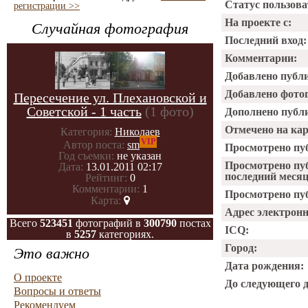
Статус пользова
регистрации >>
На проекте с:
Случайная фотография
Последний вход:
Комментарии:
Добавлено публ
Добавлено фото
Пересечение ул. Плехановской и
Советской - 1 часть
(1 фото)
Дополнено публ
Отмечено на ка
Категория:
Николаев
VIP
Автор поста:
sm
Просмотрено пу
Год съемки:
не указан
Просмотрено пу
Дата:
13.01.2011 02:17
последний месяц
Рейтинг:
0
Комментарии:
1
Просмотрено пуб
Карта:
Адрес электрон
Всего
523451
фотографий в
300790
постах
ICQ:
в
5257
категориях.
Город:
Это важно
Дата рождения:
О проекте
До следующего 
Вопросы и ответы
Рекомендуем