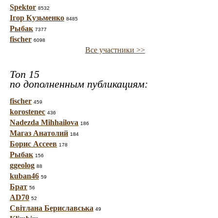
Spektor
8532
Ігор Кузьменко
8485
Рыбак
7377
fischer
6098
Все участники >>
Топ 15
по дополненным публикациям:
fischer
459
korostenec
436
Nadezda Mihhailova
186
Магаз Анатолий
184
Борис Ассеев
178
Рыбак
156
ggeolog
88
kuban46
59
Брат
56
AD70
52
Світлана Бериславська
49