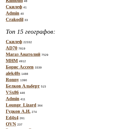
Klimbim
48
Скилеф
41
Admin
40
Crakodil
33
Топ 15 географов:
Скилеф
22332
AD70
7819
Магаз Анатолий
7529
МНМ
4912
Борис Ассеев
3339
alek48s
1488
Ronny
1390
Белков Альберт
515
VSx86
446
Admin
411
Lounge_Lizard
364
Гудков А.И.
274
Ed4x4
261
OVN
237