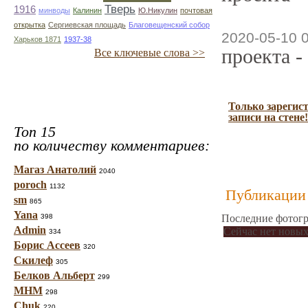
Тверь
1916
минводы
Калинин
Ю.Никулин
почтовая
открытка
Сергиевская площадь
Благовещенский собор
2020-05-10 
Харьков 1871
1937-38
проекта -
Все ключевые слова >>
Только зарегис
записи на стене!
Топ 15
по количеству комментариев:
Магаз Анатолий
2040
poroch
1132
Публикации 
sm
865
Yana
398
Последние фотогр
Admin
Сейчас нет новых
334
Борис Ассеев
320
Скилеф
305
Белков Альберт
299
МНМ
298
Chuk
220