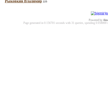
Рыковкин Владимир
225
Powered by
4im
Page generated in 0.156701 seconds with 31 queries, spending 0.05800