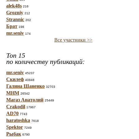
alek48s
216
Grozniy
212
Strannic
202
Брат
198
mr.seniv
174
Все участники >>
Топ 15
по количеству публикаций:
mr.seniv
45237
Скилеф
40848
Галина Шаненко
32703
МНМ
26542
Магаз Анатолий
25449
Crakodil
17967
AD70
7743
haratoshka
7618
Spektor
7249
Рыбак
6790