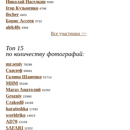
Николай Наседкин
5090
Ігор Кузьменко
4796
fischer
4401
Борис Ассеев
3722
alek48s
3394
Все участники >>
Топ 15
по количеству фотографий:
mr.seniv
78286
Скилеф
56681
Галина Шаненко
51714
МНМ
35166
Магаз Анатолий
32292
Grozniy
22990
Crakodil
19166
haratoshka
17292
worldriko
14815
AD70
12104
SAFARI
11552