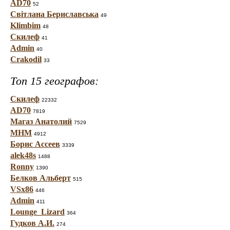
AD70
52
Світлана Бериславська
49
Klimbim
48
Скилеф
41
Admin
40
Crakodil
33
Топ 15 географов:
Скилеф
22332
AD70
7819
Магаз Анатолий
7529
МНМ
4912
Борис Ассеев
3339
alek48s
1488
Ronny
1390
Белков Альберт
515
VSx86
446
Admin
411
Lounge_Lizard
364
Гудков А.И.
274