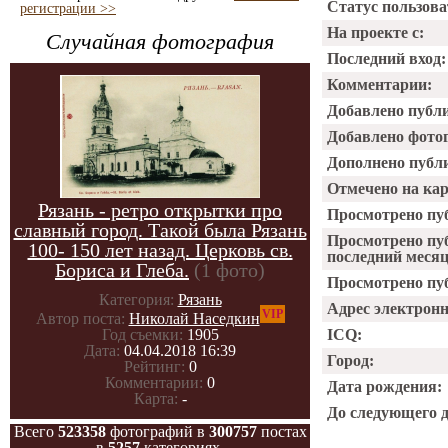
Статус пользова
регистрации >>
На проекте с:
Случайная фотография
Последний вход:
Комментарии:
Добавлено публ
Добавлено фото
Дополнено публ
Отмечено на ка
Рязань - ретро открытки про
Просмотрено пу
славный город. Такой была Рязань
Просмотрено пу
100- 150 лет назад. Церковь св.
последний месяц
Бориса и Глеба.
(1 фото)
Просмотрено пуб
Категория:
Рязань
Адрес электрон
VIP
Автор поста:
Николай Наседкин
ICQ:
Год съемки:
1905
Дата:
04.04.2018 16:39
Город:
Рейтинг:
0
Комментарии:
0
Дата рождения:
Карта:
-
До следующего 
Всего
523358
фотографий в
300757
постах
в
5257
категориях.