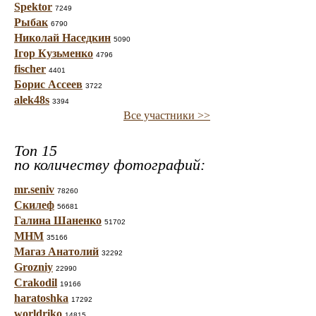
Spektor
7249
Рыбак
6790
Николай Наседкин
5090
Ігор Кузьменко
4796
fischer
4401
Борис Ассеев
3722
alek48s
3394
Все участники >>
Топ 15
по количеству фотографий:
mr.seniv
78260
Скилеф
56681
Галина Шаненко
51702
МНМ
35166
Магаз Анатолий
32292
Grozniy
22990
Crakodil
19166
haratoshka
17292
worldriko
14815