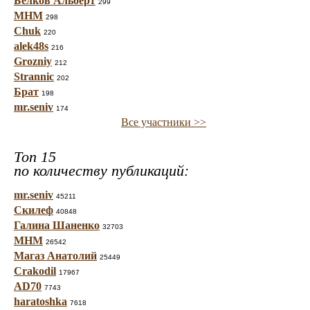
Белков Альберт
299
МНМ
298
Chuk
220
alek48s
216
Grozniy
212
Strannic
202
Брат
198
mr.seniv
174
Все участники >>
Топ 15
по количеству публикаций:
mr.seniv
45211
Скилеф
40848
Галина Шаненко
32703
МНМ
26542
Магаз Анатолий
25449
Crakodil
17967
AD70
7743
haratoshka
7618