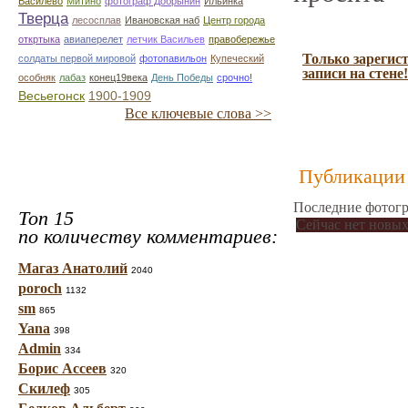
Василево
Митино
фотограф Добрынин
Ильинка
Тверца
лесосплав
Ивановская наб
Центр города
откртыка
авиаперелет
летчик Васильев
правобережье
Только зарегис
солдаты первой мировой
фотопавильон
Купеческий
записи на стене!
особняк
лабаз
конец19века
День Победы
срочно!
Весьегонск
1900-1909
Все ключевые слова >>
Публикации 
Последние фотогр
Топ 15
Сейчас нет новых
по количеству комментариев:
Магаз Анатолий
2040
poroch
1132
sm
865
Yana
398
Admin
334
Борис Ассеев
320
Скилеф
305