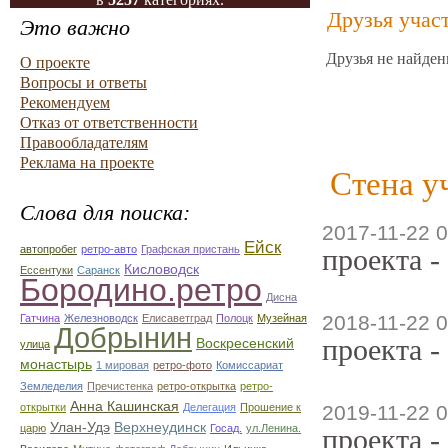
Друзья учас
Это важно
Друзья не найден
О проекте
Вопросы и ответы
Рекомендуем
Отказ от ответственности
Правообладателям
Реклама на проекте
Стена у
Слова для поиска:
2017-11-22 0
Ейск
автопробег
ретро-авто
Графская пристань
проекта -
Кисловодск
Ессентуки
Саранск
Бородино.ретро
Дисна
2018-11-22 0
Гатчина
Железноводск
Елисаветград
Полоцк
Музейная
Добрынин
проекта -
Воскресенский
улица
монастырь
1 мировая
ретро-фото
Комиссариат
Земледелия
Пречистенка
ретро-открытка
ретро-
Анна Кашинская
открытки
Делегация
Прошение к
2019-11-22 0
Улан-Удэ
Верхнеудинск
царю
Госад.
ул.Ленина.
проекта -