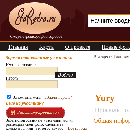
Старые фотографии городов
Главная
Карта
О проекте
Новые фот
Вы здесь:
Главная
Зарегистрированные участники
Имя пользователя:
Пароль:
Yury
Запомнить меня |
Забыли пароль?
Еще не участник?
Профиль пол
Общая инфор
Зарегистрированные участники могут
размещать свои фото, следить за
комментариями и многое другое...
Все плюсы