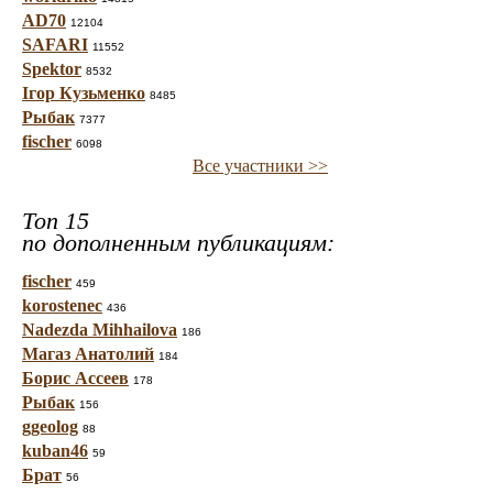
AD70
12104
SAFARI
11552
Spektor
8532
Ігор Кузьменко
8485
Рыбак
7377
fischer
6098
Все участники >>
Топ 15
по дополненным публикациям:
fischer
459
korostenec
436
Nadezda Mihhailova
186
Магаз Анатолий
184
Борис Ассеев
178
Рыбак
156
ggeolog
88
kuban46
59
Брат
56