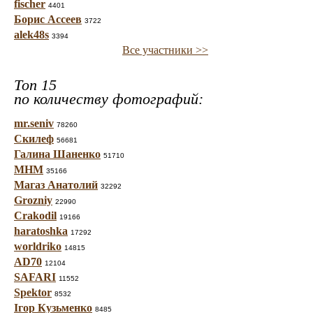
fischer
4401
Борис Ассеев
3722
alek48s
3394
Все участники >>
Топ 15
по количеству фотографий:
mr.seniv
78260
Скилеф
56681
Галина Шаненко
51710
МНМ
35166
Магаз Анатолий
32292
Grozniy
22990
Crakodil
19166
haratoshka
17292
worldriko
14815
AD70
12104
SAFARI
11552
Spektor
8532
Ігор Кузьменко
8485