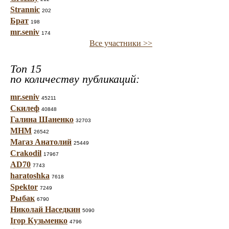
Strannic
202
Брат
198
mr.seniv
174
Все участники >>
Топ 15
по количеству публикаций:
mr.seniv
45211
Скилеф
40848
Галина Шаненко
32703
МНМ
26542
Магаз Анатолий
25449
Crakodil
17967
AD70
7743
haratoshka
7618
Spektor
7249
Рыбак
6790
Николай Наседкин
5090
Ігор Кузьменко
4796