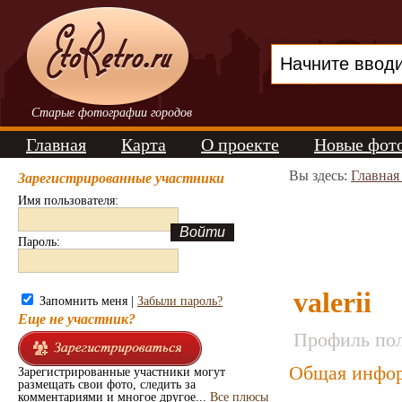
Старые фотографии городов
Главная
Карта
О проекте
Новые фот
Вы здесь:
Главная
Зарегистрированные участники
Имя пользователя:
Пароль:
valerii
Запомнить меня |
Забыли пароль?
Еще не участник?
Профиль пол
Общая инфор
Зарегистрированные участники могут
размещать свои фото, следить за
комментариями и многое другое...
Все плюсы