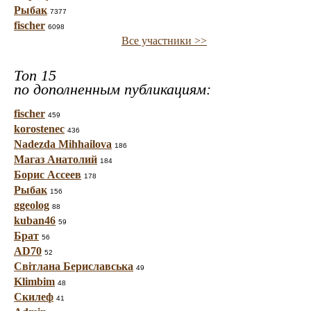
Рыбак
7377
fischer
6098
Все участники >>
Топ 15
по дополненным публикациям:
fischer
459
korostenec
436
Nadezda Mihhailova
186
Магаз Анатолий
184
Борис Ассеев
178
Рыбак
156
ggeolog
88
kuban46
59
Брат
56
AD70
52
Світлана Бериславська
49
Klimbim
48
Скилеф
41