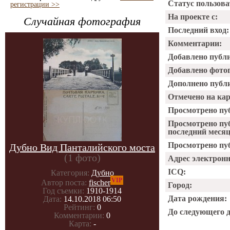
Статус пользова
регистрации >>
На проекте с:
Случайная фотография
Последний вход:
Комментарии:
Добавлено публ
Добавлено фото
Дополнено публ
Отмечено на ка
Просмотрено пу
Просмотрено пу
последний месяц
Просмотрено пуб
Дубно Вид Панталийского моста
(1 фото)
Адрес электрон
ICQ:
Категория:
Дубно
VIP
Автор поста:
fischer
Город:
Год съемки:
1910-1914
Дата рождения:
Дата:
14.10.2018 06:50
Рейтинг:
0
До следующего 
Комментарии:
0
Карта:
-