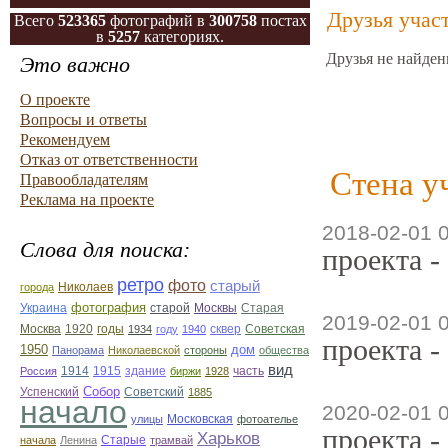
Друзья учас
Всего
523365
фотографий в
300758
постах
в
5257
категориях.
Друзья не найден
Это важно
О проекте
Вопросы и ответы
Рекомендуем
Отказ от ответственности
Стена у
Правообладателям
Реклама на проекте
2018-02-01 
Слова для поиска:
проекта -
ретро
фото
старый
Николаев
города
фотография
Украина
Старая
старой
Москвы
2019-02-01 
Москва
1920
годы
сквер
1934
году
1940
Советская
проекта -
1950
дом
Панорама
Николаевской
стороны
общества
вид
1914
1915
здание
Россия
биржи
1928
часть
Собор
Успенский
Советский
1885
начало
2020-02-01 
улицы
Московская
фотоателье
проекта -
Харьков
Старые
начала
Ленина
трамвай