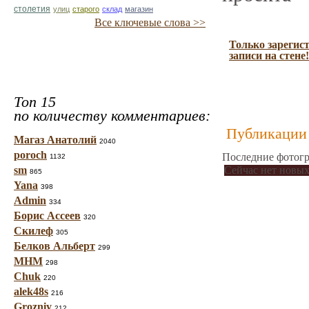
столетия
улиц
старого
склад
магазин
Все ключевые слова >>
Только зарегис
записи на стене!
Топ 15
по количеству комментариев:
Публикации 
Магаз Анатолий
2040
poroch
Последние фотогр
1132
sm
Сейчас нет новых
865
Yana
398
Admin
334
Борис Ассеев
320
Скилеф
305
Белков Альберт
299
МНМ
298
Chuk
220
alek48s
216
Grozniy
212