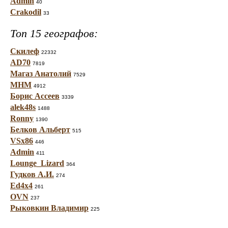
Admin
40
Crakodil
33
Топ 15 географов:
Скилеф
22332
AD70
7819
Магаз Анатолий
7529
МНМ
4912
Борис Ассеев
3339
alek48s
1488
Ronny
1390
Белков Альберт
515
VSx86
446
Admin
411
Lounge_Lizard
364
Гудков А.И.
274
Ed4x4
261
OVN
237
Рыковкин Владимир
225