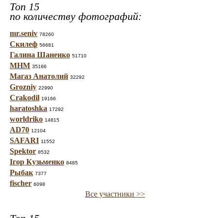
Топ 15
по количеству фотографий:
mr.seniv
78260
Скилеф
56681
Галина Шаненко
51710
МНМ
35166
Магаз Анатолий
32292
Grozniy
22990
Crakodil
19166
haratoshka
17292
worldriko
14815
AD70
12104
SAFARI
11552
Spektor
8532
Ігор Кузьменко
8485
Рыбак
7377
fischer
6098
Все участники >>