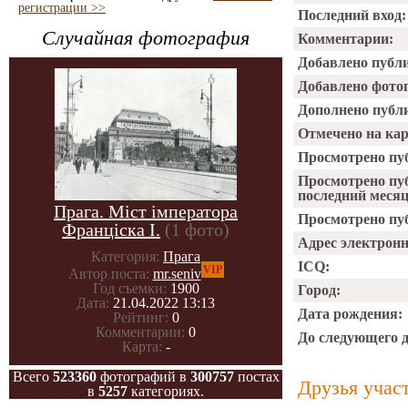
регистрации >>
Последний вход:
Случайная фотография
Комментарии:
Добавлено публ
Добавлено фото
Дополнено публ
Отмечено на ка
Просмотрено пу
Просмотрено пу
последний месяц
Прага. Міст імператора
Просмотрено пуб
Франціска I.
(1 фото)
Адрес электрон
Категория:
Прага
ICQ:
VIP
Автор поста:
mr.seniv
Год съемки:
1900
Город:
Дата:
21.04.2022 13:13
Дата рождения:
Рейтинг:
0
Комментарии:
0
До следующего 
Карта:
-
Всего
523360
фотографий в
300757
постах
Друзья учас
в
5257
категориях.