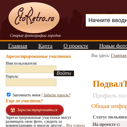
Старые фотографии городов
Главная
Карта
О проекте
Новые фот
Вы здесь:
Главная
Зарегистрированные участники
Имя пользователя:
Пароль:
Подвал
Профиль пол
Запомнить меня |
Забыли пароль?
Еще не участник?
Общая инфор
Статус пользова
Зарегистрированные участники могут
размещать свои фото, следить за
На проекте с:
комментариями и многое другое...
Все плюсы