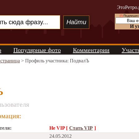
ЭтоРетро.
(!)
Подпишись
И у
о
Популярные фото
Комментарии
Участ
 страница
> Профиль участника: ПодвалЪ
Ъ
ьзователя
мация:
теля:
Не VIP [
Стать VIP
]
24.05.2012