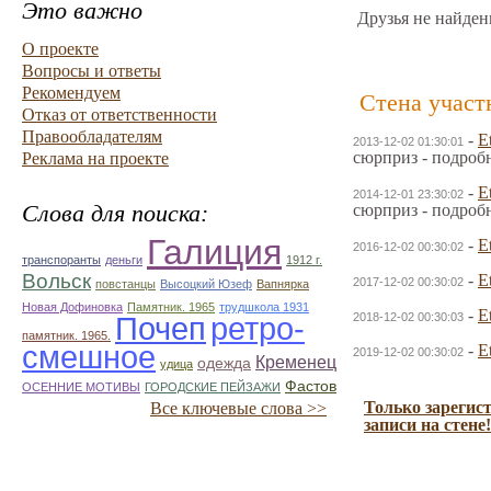
Это важно
Друзья не найден
О проекте
Вопросы и ответы
Рекомендуем
Стена участ
Отказ от ответственности
Правообладателям
-
E
2013-12-02 01:30:01
сюрприз - подроб
Реклама на проекте
-
E
2014-12-01 23:30:02
Слова для поиска:
сюрприз - подроб
Галиция
-
E
2016-12-02 00:30:02
транспоранты
деньги
1912 г.
Вольск
-
E
2017-12-02 00:30:02
повстанцы
Высоцкий Юзеф
Вапнярка
Новая Дофиновка
Памятник. 1965
трудшкола 1931
-
E
Почеп
ретро-
2018-12-02 00:30:03
памятник. 1965.
смешное
-
E
2019-12-02 00:30:02
Кременец
одежда
удица
Фастов
ОСЕННИЕ МОТИВЫ
ГОРОДСКИЕ ПЕЙЗАЖИ
Только зарегис
Все ключевые слова >>
записи на стене!