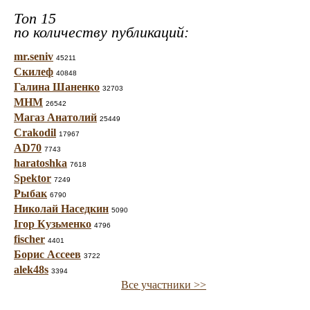
Топ 15
по количеству публикаций:
mr.seniv
45211
Скилеф
40848
Галина Шаненко
32703
МНМ
26542
Магаз Анатолий
25449
Crakodil
17967
AD70
7743
haratoshka
7618
Spektor
7249
Рыбак
6790
Николай Наседкин
5090
Ігор Кузьменко
4796
fischer
4401
Борис Ассеев
3722
alek48s
3394
Все участники >>