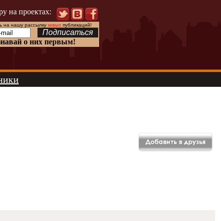
ру на проектах:
 на нашу рассылку
новых
публикаций!
знавай о них первым!
ники