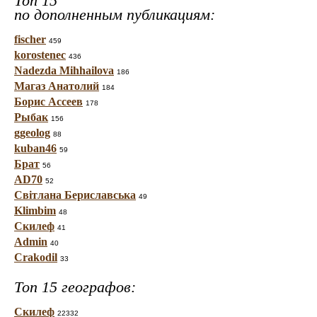
Топ 15
по дополненным публикациям:
fischer
459
korostenec
436
Nadezda Mihhailova
186
Магаз Анатолий
184
Борис Ассеев
178
Рыбак
156
ggeolog
88
kuban46
59
Брат
56
AD70
52
Світлана Бериславська
49
Klimbim
48
Скилеф
41
Admin
40
Crakodil
33
Топ 15 географов:
Скилеф
22332