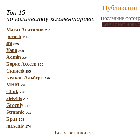
Публикации 
Топ 15
по количеству комментариев:
Последние фотогр
Сейчас нет новых
Магаз Анатолий
2040
poroch
1132
sm
865
Yana
398
Admin
334
Борис Ассеев
320
Скилеф
305
Белков Альберт
299
МНМ
298
Chuk
220
alek48s
216
Grozniy
212
Strannic
202
Брат
198
mr.seniv
174
Все участники >>