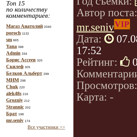
Год съемки:
Топ 15
по количеству
Автор поста
комментариев:
VIP
mr.seniv
Магаз Анатолий
2040
poroch
1132
Дата:
07.0
sm
865
Yana
17:52
398
Admin
334
Рейтинг:
Борис Ассеев
320
Скилеф
305
Комментари
Белков Альберт
299
МНМ
298
Просмотров
Chuk
220
alek48s
Карта: -
216
Grozniy
212
Strannic
202
Брат
198
mr.seniv
174
Все участники >>