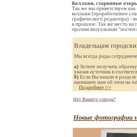
Коллажи, старинные откры
Так же мы приветствуем как
коллажи (проработанное сов
графического редактора) - в
в прошлое. Так же место на 
прочим визуальным "носител
Владельцам городски
Мы всегда рады сотруднич
а)
Хотите получить обратную
указав источник в соответ
б)
Если Вы нашли в разделе 
напишите нам об этом на in
Подробнее >>
Нет Вашего города?
Новые фотографии н