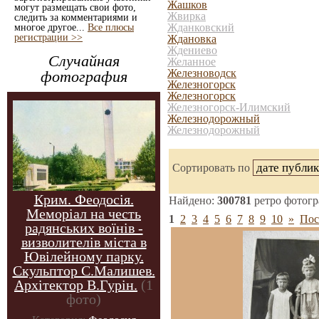
Жашков
могут размещать свои фото,
Жвирка
следить за комментариями и
Жданковский
многое другое...
Все плюсы
регистрации >>
Ждановка
Ждениево
Случайная
Желанное
Железноводск
фотография
Железногорск
Железногорск
Железногорск-Илимский
Железнодорожный
Железнодорожный
Сортировать по
Крим. Феодосія.
Найдено:
300781
ретро фотог
Меморіал на честь
1
2
3
4
5
6
7
8
9
10
»
Пос
радянських воїнів -
визволителів міста в
Ювілейному парку.
Скульптор С.Малишев.
Архітектор В.Гурін.
(1
фото)