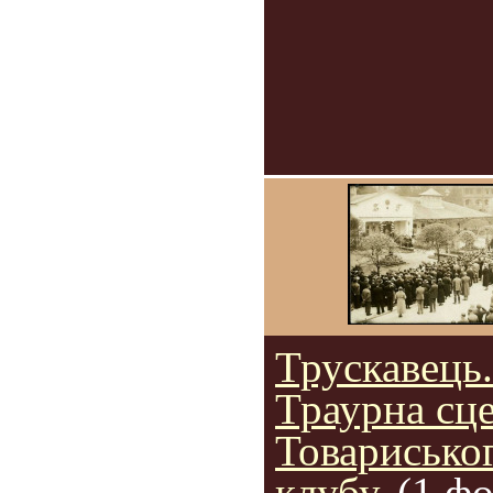
Трускавець.
Траурна сце
Товарисько
клубу.
(1 фо