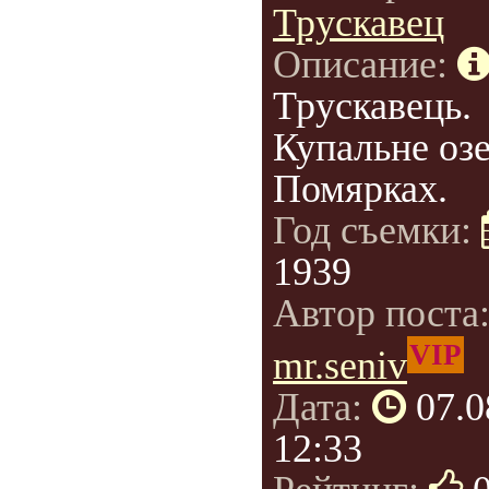
Трускавец
Описание:
Трускавець.
Купальне озе
Помярках.
Год съемки:
1939
Автор поста
VIP
mr.seniv
Дата:
07.0
12:33