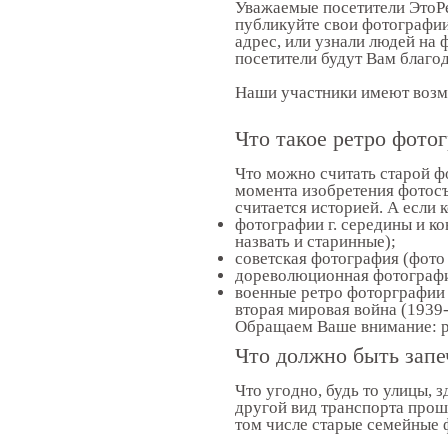
Уважаемые посетители ЭтоРе
публикуйте свои фотографии
адрес, или узнали людей на 
посетители будут Вам благо
Наши участники имеют возмо
Что такое ретро фото
Что можно считать старой ф
момента изобретения фотосъ
считается историей. А если к
фотографии г. середины и ко
назвать и старинные);
советская фотография (фото 
дореволюционная фотография 
военные ретро фоторграфии -
вторая мировая война (1939
Обращаем Ваше внимание: ре
Что должно быть запе
Что угодно, будь то улицы, 
другой вид транспорта прош
том числе старые семейные ф