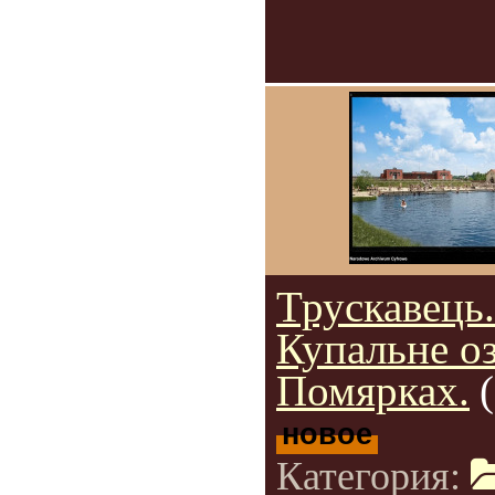
Трускавець.
Купальне оз
Помярках.
новое
Категория: