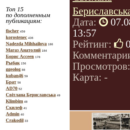
Бериславськ
Топ 15
по дополненным
Дата:
07.0
публикациям:
13:57
fischer
459
korostenec
436
Рейтинг:
Nadezda Mihhailova
186
Магаз Анатолий
184
Комментари
Борис Ассеев
178
Рыбак
Просмотров
156
ggeolog
88
Карта: -
kuban46
59
Брат
56
AD70
52
Світлана Бериславська
49
Klimbim
48
Скилеф
41
Admin
40
Crakodil
33