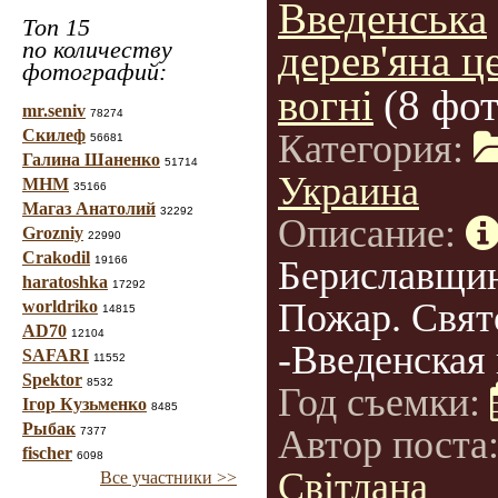
Введенська
Топ 15
по количеству
дерев'яна ц
фотографий:
вогні
(8 фот
mr.seniv
78274
Скилеф
Категория:
56681
Галина Шаненко
51714
Украина
МНМ
35166
Магаз Анатолий
32292
Описание:
Grozniy
22990
Crakodil
19166
Бериславщин
haratoshka
17292
Пожар. Свят
worldriko
14815
AD70
12104
-Введенская 
SAFARI
11552
Spektor
8532
Год съемки:
Ігор Кузьменко
8485
Рыбак
Автор поста
7377
fischer
6098
Світлана
Все участники >>