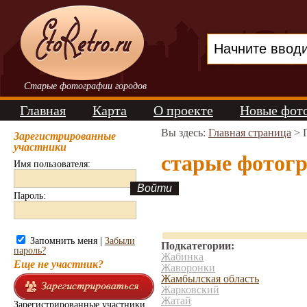
Старые фотографии городов
Главная
Карта
О проекте
Новые фот
Вы здесь:
Главная страница
>
Зарегистрированные
участники
старые фотог
Имя пользователя:
Пароль:
Запомнить меня |
Забыли
Подкатегории:
пароль?
Жабинка
Еще не участник?
Жаворонки
Жамбылская область
Жарковский
Жатай
Зарегистрированные участники