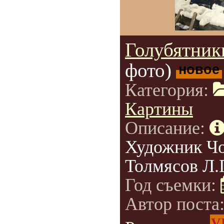
Голубятник
фото)
новое
Категория:
Картины
Описание:
Художник Чо
Толмясов Л.Г
Год съемки:
Автор поста
V