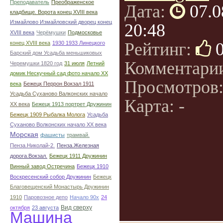
Преподаватель
Преображенское
Дата:
07.0
кладбище. Ворота конец ХVIII века
Измайлово Измайловский дворец конец
20:48
ХVIII века
Черёмушки
Подмосковье
Рейтинг:
конец ХVIII века
1930 1933 Линецкого
Барский дом Усадьба меньшиковых
Комментари
Черемушки 1820 год
31 июля
Летний
домик Нескучный сад фото начало ХХ
Просмотров
века
Бежецк Перрон Вокзал 1911
Усадьба Суханово Валконских начало
Карта: -
ХХ века
Бежецк 1913 портрет Дружинин
Бежецк 1909 Рыбалка Молога
Усадьба
Суханово Волконских начало ХХ века
Морская
фашисты
трамвай.
Пенза.Николай-2.
Пенза.Железная
дорога.Вокзал.
Бежецк 1911 Дружинин
Винный завод Остречина
Бежецк 1910
Воскресенский собор Дружинин
Бежецк
Благовещенский Монастырь Дружинин
1910
Паровозное депо
Начало 90х
24
Вид сверху
октября
23 августа
Машина