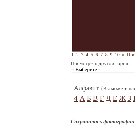
1
2
3
4
5
6
7
8
9
10
»
Пос
Посмотреть другой город:
Алфавит
(Вы можете най
4
А
Б
В
Г
Д
Е
Ж
З
Сохранились фотографии 