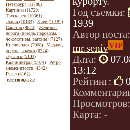
курорту.
Петербург (11780)
Год съемки:
Картины (11729)
Трускавец (10361)
1939
Львов (10183)
Киев (10182)
Саратов (8644)
Железная
Автор поста
дорога (поезда, паровозы,
локомотивы, вагоны) (7127)
VIP
Кисловодск (7008)
Медали,
mr.seniv
ордена, значки (6274)
Дата:
07.0
Луганск (5103)
Калининград (5074)
Ретро
13:12
знаменитости (4542)
Гусев (4162)
Рейтинг:
все города >>
Комментари
Просмотров
Карта: -