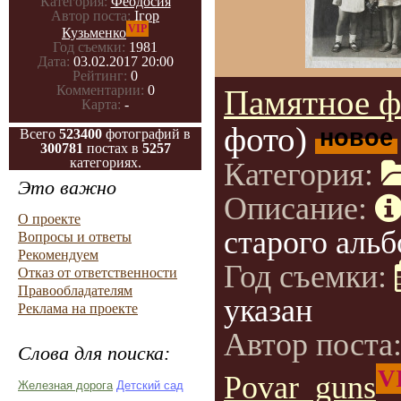
Категория:
Феодосия
Автор поста:
Ігор
VIP
Кузьменко
Год съемки:
1981
Дата:
03.02.2017 20:00
Рейтинг:
0
Комментарии:
0
Памятное ф
Карта:
-
фото)
новое
Всего
523400
фотографий в
300781
постах в
5257
категориях.
Категория:
Это важно
Описание:
О проекте
старого альб
Вопросы и ответы
Рекомендуем
Год съемки:
Отказ от ответственности
Правообладателям
указан
Реклама на проекте
Автор поста
Слова для поиска:
V
Povar_guns
Железная дорога
Детский сад