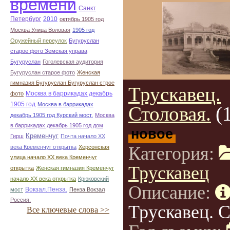
времени
Санкт
Петербург
2010
октябрь 1905 год
Москва Улица Воловая
1905 год
Оружейный переулок
Бугуруслан
старое фото Земская управа
Бугуруслан
Гоголевская аудитория
Бугуруслан старое фото
Женская
гимназия Бугуруслан Бугуруслан строе
Трускавец.
Москва в баррикадах декабрь
фото
1905 год
Москва в баррикадах
Столовая.
(
декабрь 1905 год Курский мост.
Москва
в баррикадах декабрь 1905 год дом
новое
Кременчуг
Гирш
Почта начало ХХ
Категория:
века Кременчуг открытка
Херсонская
улица начало ХХ века Кременчуг
Трускавец
открытка
Женская гимназия Кременчуг
начало ХХ века открытка
Крюковский
Описание:
Вокзал.Пенза.
мост
Пенза.Вокзал
Россия.
Трускавец. С
Все ключевые слова >>