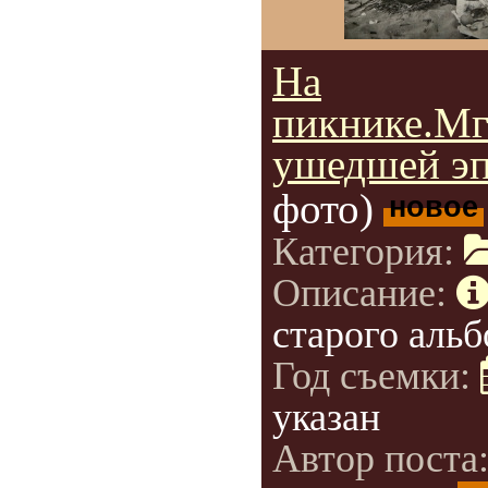
На
пикнике.Мг
ушедшей э
фото)
новое
Категория:
Описание:
старого альб
Год съемки:
указан
Автор поста