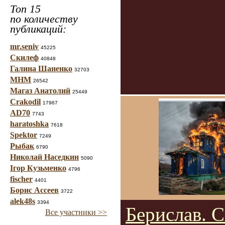
Топ 15
по количеству
публикаций:
mr.seniv
45225
Скилеф
40848
Галина Шаненко
32703
МНМ
26542
Магаз Анатолий
25449
Crakodil
17967
AD70
7743
haratoshka
7618
Spektor
7249
Рыбак
6790
Николай Наседкин
5090
Ігор Кузьменко
4796
fischer
4401
Борис Ассеев
3722
alek48s
3394
Берислав. С
Все участники >>