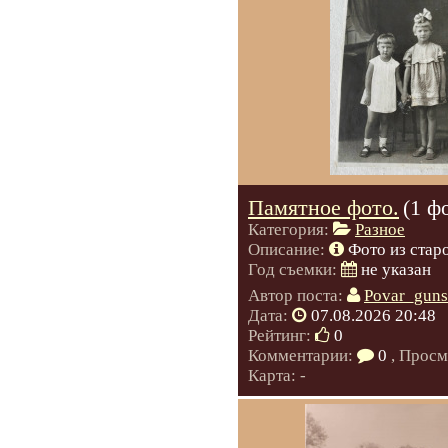
Памятное фото.
(1 ф
Категория:
Разное
Описание:
Фото из стар
Год съемки:
не указан
Автор поста:
Povar_guns
Дата:
07.08.2026 20:48
Рейтинг:
0
Комментарии:
0
, Просм
Карта: -