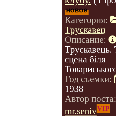
новое
Категория:
Трускавец
Описание:
Трускавець.
сцена біля
Товариського
Год съемки:
1938
Автор поста
VIP
mr.seniv