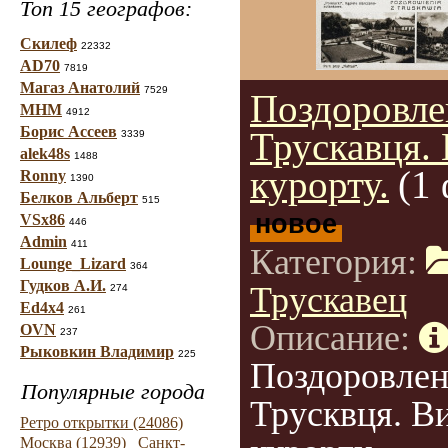
Топ 15 географов:
Скилеф
22332
AD70
7819
Магаз Анатолий
7529
Поздоровле
МНМ
4912
Борис Ассеев
Трускавця.
3339
alek48s
1488
курорту.
(1
Ronny
1390
Белков Альберт
515
новое
VSx86
446
Admin
411
Категория:
Lounge_Lizard
364
Гудков А.И.
Трускавец
274
Ed4x4
261
Описание:
OVN
237
Рыковкин Владимир
225
Поздоровлен
Популярные города
Трусквця. В
Ретро открытки (24086)
Москва (12939)
Санкт-