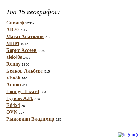
Топ 15 географов:
Скилеф
22332
AD70
7819
Магаз Анатолий
7529
МНМ
4912
Борис Ассеев
3339
alek48s
1488
Ronny
1390
Белков Альберт
515
VSx86
446
Admin
411
Lounge_Lizard
364
Гудков А.И.
274
Ed4x4
261
OVN
237
Рыковкин Владимир
225