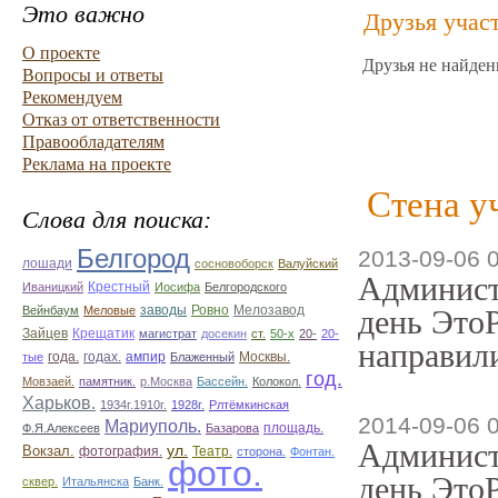
Это важно
Друзья учас
О проекте
Друзья не найден
Вопросы и ответы
Рекомендуем
Отказ от ответственности
Правообладателям
Реклама на проекте
Стена у
Слова для поиска:
Белгород
2013-09-06 
лошади
сосновоборск
Валуйский
Админист
Иваницкий
Крестный
Иосифа
Белгородского
Ровно
Вейнбаум
Меловые
заводы
Мелозавод
день ЭтоР
Зайцев
Крещатик
магистрат
досекин
ст.
50-х
20-
20-
направили
ампир
тые
года.
годах.
Блаженный
Москвы.
год.
Мовзаей.
памятник.
р.Москва
Бассейн.
Колокол.
Харьков.
1934г.1910г.
1928г.
Рлтёмкинская
2014-09-06 
Мариуполь.
площадь.
Ф.Я.Алексеев
Базарова
Админист
ул.
Вокзал.
фотография.
Театр.
сторона.
Фонтан.
фото.
день ЭтоР
сквер.
Итальянска
Банк.