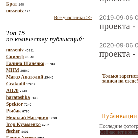
Брат
198
mr.seniv
174
2019-09-06 
Все участники >>
проекта -
Топ 15
по количеству публикаций:
2020-09-06 
mr.seniv
проекта -
45211
Скилеф
40848
Галина Шаненко
32703
МНМ
26542
Только зарегис
Магаз Анатолий
25449
записи на стене!
Crakodil
17967
AD70
7743
haratoshka
7618
Spektor
7249
Рыбак
6790
Публикации 
Николай Наседкин
5090
Ігор Кузьменко
4796
Последние фотогр
fischer
Сейчас нет новых
4401
Борис Ассеев