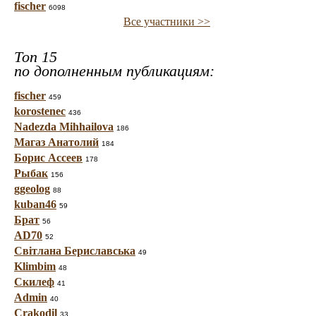
fischer
6098
Все участники >>
Топ 15
по дополненным публикациям:
fischer
459
korostenec
436
Nadezda Mihhailova
186
Магаз Анатолий
184
Борис Ассеев
178
Рыбак
156
ggeolog
88
kuban46
59
Брат
56
AD70
52
Світлана Бериславська
49
Klimbim
48
Скилеф
41
Admin
40
Crakodil
33