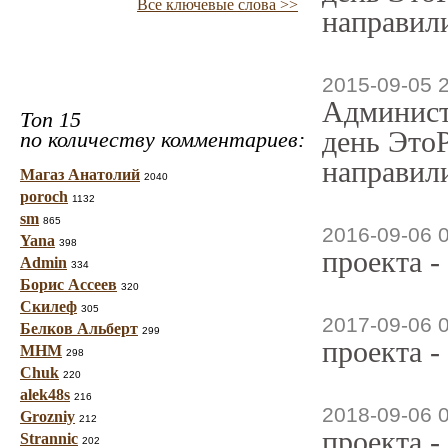
Все ключевые слова >>
направили
2015-09-05 
Админист
Топ 15
день ЭтоР
по количеству комментариев:
направили
Магаз Анатолий
2040
poroch
1132
sm
865
2016-09-06 
Yana
398
проекта -
Admin
334
Борис Ассеев
320
Скилеф
305
2017-09-06 
Белков Альберт
299
проекта -
МНМ
298
Chuk
220
alek48s
216
2018-09-06 
Grozniy
212
проекта -
Strannic
202