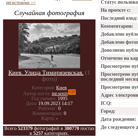
Статус пользова
регистрации >>
На проекте с:
Случайная фотография
Последний вход:
Комментарии:
Добавлено публ
Добавлено фото
Дополнено публ
Отмечено на ка
Просмотрено пу
Киев. Улица Тимирязевская.
(1
Просмотрено пу
фото)
последний месяц
Просмотрено пуб
Категория:
Киев
VIP
Автор поста:
mr.seniv
Адрес электрон
Год съемки:
1995
ICQ:
Дата:
19.09.2023 14:17
Рейтинг:
0
Город:
Комментарии:
0
Карта:
-
Дата рождения:
До следующего 
Всего
523379
фотографий в
300770
постах
в
5257
категориях.