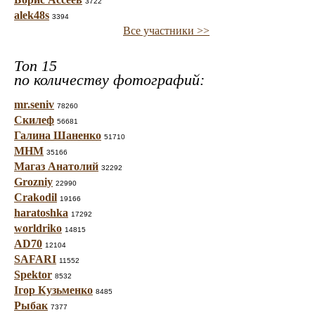
3722
alek48s
3394
Все участники >>
Топ 15
по количеству фотографий:
mr.seniv
78260
Скилеф
56681
Галина Шаненко
51710
МНМ
35166
Магаз Анатолий
32292
Grozniy
22990
Crakodil
19166
haratoshka
17292
worldriko
14815
AD70
12104
SAFARI
11552
Spektor
8532
Ігор Кузьменко
8485
Рыбак
7377