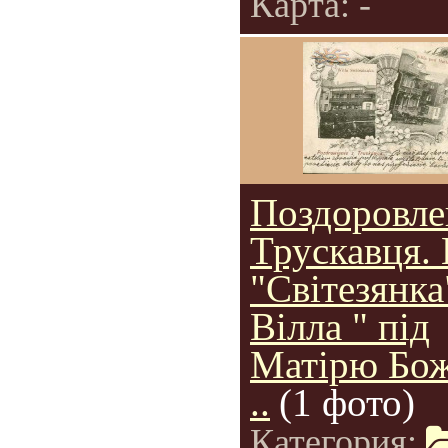
Карта: -
Поздоровле
Трускавця. 
"Світезянка
Вілла " під
Матірю Бо
..
(1 фото)
Категория: