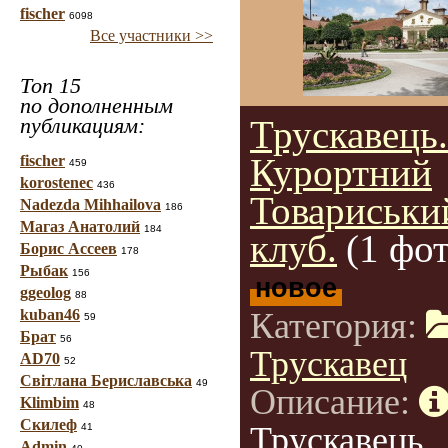
fischer
6098
Все участники >>
Топ 15
по дополненным
публикациям:
Трускавець.
Курортний
fischer
459
korostenec
436
Товариськи
Nadezda Mihhailova
186
Магаз Анатолий
184
клуб.
(1 фот
Борис Ассеев
178
Рыбак
156
новое
ggeolog
88
kuban46
Категория:
59
Брат
56
Трускавец
AD70
52
Світлана Бериславська
49
Описание:
Klimbim
48
Скилеф
Трускавець.
41
Admin