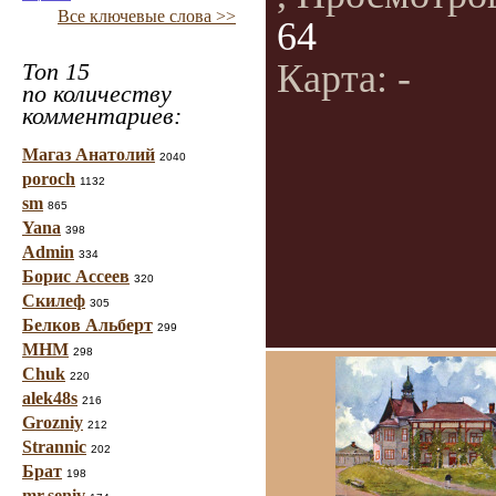
Все ключевые слова >>
64
Карта: -
Топ 15
по количеству
комментариев:
Магаз Анатолий
2040
poroch
1132
sm
865
Yana
398
Admin
334
Борис Ассеев
320
Скилеф
305
Белков Альберт
299
МНМ
298
Chuk
220
alek48s
216
Grozniy
212
Strannic
202
Брат
198
mr.seniv