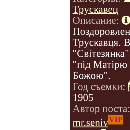
Трускавец
Описание:
Поздоровлен
Трускавця. В
"Світезянка"
"під Матірю
Божою".
Год съемки:
1905
Автор поста
VIP
mr.seniv