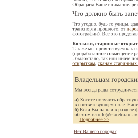
Обращаем Ваше внимание: ретр
Что должно быть запе
Что угодно, будь то улицы, з
транспорта прошлого, от
паро
фотографии). Все это представ
Коллажи, старинные открыт
Так же мы приветствуем как с
(проработанное совмещение ра
- было/стало, так или иначе 
открыткам
,
сканам старинных 
Владельцам городски
Мы всегда рады сотрудничес
а)
Хотите получить обратную с
в соответсвующем поле. Напи
б)
Если Вы нашли в разделе ф
об этом на info@etoretro.ru -
Подробнее >>
Нет Вашего города?