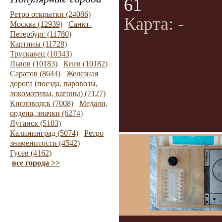
61
Ретро открытки (24086)
Карта: -
Москва (12939)
Санкт-
Петербург (11780)
Картины (11728)
Трускавец (10343)
Львов (10183)
Киев (10182)
Саратов (8644)
Железная
дорога (поезда, паровозы,
локомотивы, вагоны) (7127)
Кисловодск (7008)
Медали,
ордена, значки (6274)
Луганск (5103)
Калининград (5074)
Ретро
знаменитости (4542)
Гусев (4162)
все города >>