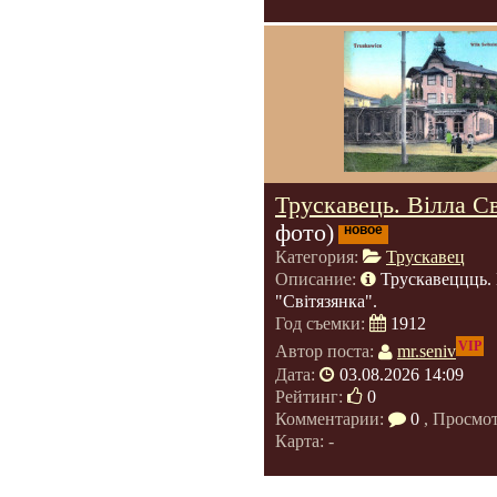
Трускавець. Вілла Св
фото)
новое
Категория:
Трускавец
Описание:
Трускавеццць. 
"Світязянка".
Год съемки:
1912
VIP
Автор поста:
mr.seniv
Дата:
03.08.2026 14:09
Рейтинг:
0
Комментарии:
0
, Просмо
Карта: -