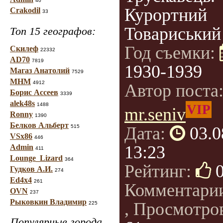
40
Курортний
Crakodil
33
Товариський
Топ 15 географов:
Год съемки:
Скилеф
22332
AD70
7819
1930-1939
Магаз Анатолий
7529
МНМ
4912
Автор поста
Борис Ассеев
3339
alek48s
1488
VIP
mr.seniv
Ronny
1390
Белков Альберт
515
Дата:
03.0
VSx86
446
13:23
Admin
411
Lounge_Lizard
364
Рейтинг:
Гудков А.И.
274
Ed4x4
261
Комментари
OVN
237
Рыковкин Владимир
, Просмотро
225
Популярные города