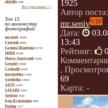
1925
alek48s
3394
Все участники >>
Автор поста
Топ 15
VIP
mr.seniv
по количеству
фотографий:
Дата:
03.0
mr.seniv
78260
13:43
Скилеф
56681
Галина Шаненко
Рейтинг:
51710
МНМ
35166
Комментари
Магаз Анатолий
32292
Grozniy
22990
, Просмотро
Crakodil
19166
haratoshka
17292
69
worldriko
14815
AD70
Карта: -
12104
SAFARI
11552
Spektor
8532
Ігор Кузьменко
8485
Рыбак
7377