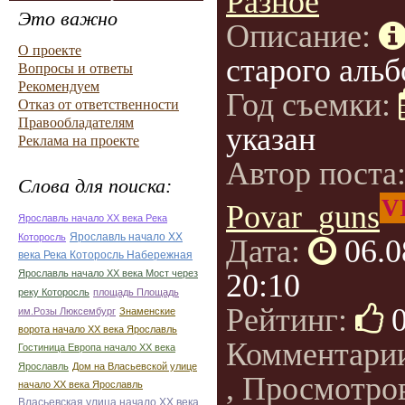
Разное
Это важно
Описание:
О проекте
старого альб
Вопросы и ответы
Рекомендуем
Год съемки:
Отказ от ответственности
Правообладателям
указан
Реклама на проекте
Автор поста
Слова для поиска:
V
Povar_guns
Ярославль начало ХХ века Река
Ярославль начало ХХ
Которосль
Дата:
06.0
века Река Которосль Набережная
Ярославль начало ХХ века Мост через
20:10
реку Которосль
площадь Площадь
Рейтинг:
им.Розы Люксембург
Знаменские
ворота начало ХХ века Ярославль
Комментари
Гостиница Европа начало ХХ века
Ярославль
Дом на Власьевской улице
, Просмотро
начало ХХ века Ярославль
Власьевская улица начало ХХ века