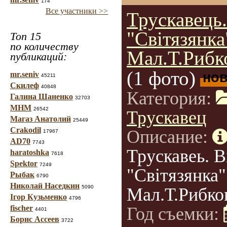
174
Все участники >>
Трускавець.
"Світязянка
Топ 15
по количеству
Мал.Т.Рибк
публикаций:
(1 фото)
но
mr.seniv
45211
Скилеф
40848
Категория:
Галина Шаненко
32703
МНМ
26542
Трускавец
Магаз Анатолий
25449
Crakodil
Описание:
17967
AD70
7743
Трускавеь. В
haratoshka
7618
Spektor
7249
"Світязянка"
Рыбак
6790
Николай Наседкин
5090
Мал.Т.Рибков
Ігор Кузьменко
4796
fischer
Год съемки:
4401
Борис Ассеев
3722