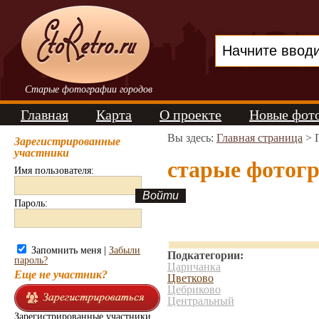
Старые фотографии городов
Главная
Карта
О проекте
Новые фот
Вы здесь:
Главная страница
>
Зарегистрированные
участники
старые фотог
Имя пользователя:
Пароль:
Запомнить меня |
Забыли
Подкатегории:
пароль?
Царичанка
Еще не участник?
Цветково
Цебриково
Центральный
Зарегистрированные участники