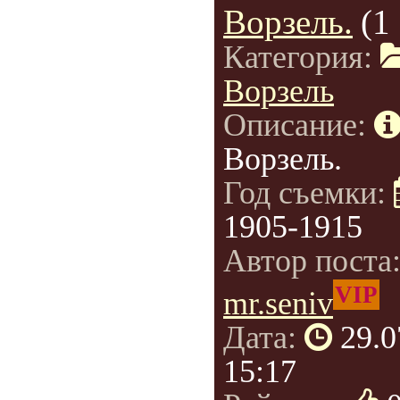
Ворзель.
(1
Категория:
Ворзель
Описание:
Ворзель.
Год съемки:
1905-1915
Автор поста
VIP
mr.seniv
Дата:
29.0
15:17