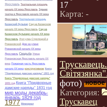
17
Ярославль
Театральная площадь
начало ХХ века Ярославль
Здание
Карта: -
театра в Ярославле начало ХХ века
Ярославль
Театральная площадь
Казанский бульвар
Сад на Казанском
начало ХХ века Ярославль
Сад на
Казанском бульваре начало ХХ века
Ярославль
Угол улиц Стрелецкой и
Романовской
Дом на улице
Романовской начало ХХ века
Свадьба
Ярославль
Улица
Романовская Ярославль начало ХХ
Трускавець.
века
Пожарная часть Ярославль
начало ХХ века
конструктивизм
Книга
Світязянка"
"Придворные дамские наряды" 1801 год
Книга "Придворные дамские наряды"
фото)
новое
Книга "Придворные
1831 год
дамские наряды" 1831 год
Категория:
мир моды декабрь-
январь 1829 год
Трускавец
1977
Мемориал