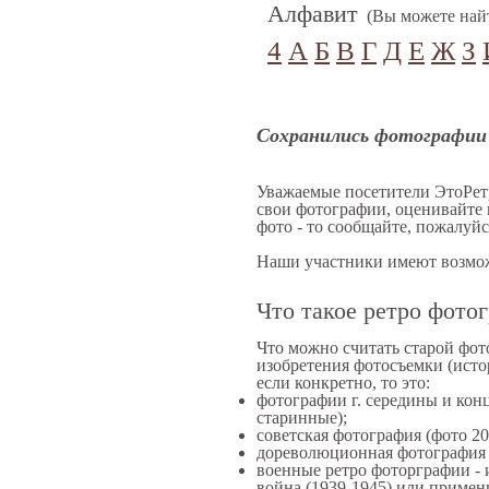
Алфавит
(Вы можете найт
4
А
Б
В
Г
Д
Е
Ж
З
Сохранились фотографии 
Уважаемые посетители ЭтоРетр
свои фотографии, оценивайте 
фото - то сообщайте, пожалуй
Наши участники имеют возможн
Что такое ретро фото
Что можно считать старой фот
изобретения фотосъемки (истор
если конкретно, то это:
фотографии г. середины и конц
старинные);
советская фотография (фото 20-
дореволюционная фотография г.
военные ретро фоторграфии - и
война (1939-1945) или примен