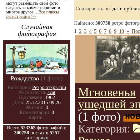
могут размещать свои фото,
следить за комментариями и
Сортировать по
многое другое...
Все плюсы
регистрации >>
Найдено:
300758
ретро фотог
Случайная
1
2
3
4
5
6
7
8
9
10
»
Пос
фотография
Рождество
(1 фото)
Категория:
Ретро открытки
Мгновенья
Автор поста:
azat
Год съемки:
1962
ушедшей эп
Дата:
25.12.2015 09:26
Рейтинг:
0
Комментарии:
0
(1 фото)
но
Карта:
-
Категория:
Всего
523365
фотографий в
300758
постах в
5257
категориях.