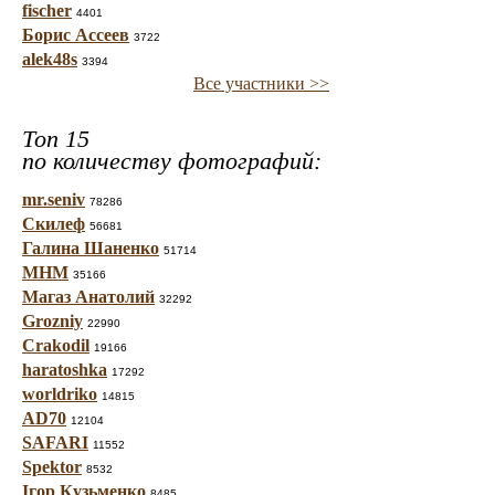
fischer
4401
Борис Ассеев
3722
alek48s
3394
Все участники >>
Топ 15
по количеству фотографий:
mr.seniv
78286
Скилеф
56681
Галина Шаненко
51714
МНМ
35166
Магаз Анатолий
32292
Grozniy
22990
Crakodil
19166
haratoshka
17292
worldriko
14815
AD70
12104
SAFARI
11552
Spektor
8532
Ігор Кузьменко
8485