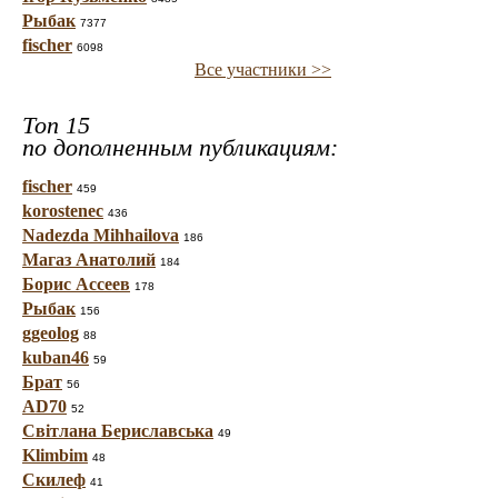
Рыбак
7377
fischer
6098
Все участники >>
Топ 15
по дополненным публикациям:
fischer
459
korostenec
436
Nadezda Mihhailova
186
Магаз Анатолий
184
Борис Ассеев
178
Рыбак
156
ggeolog
88
kuban46
59
Брат
56
AD70
52
Світлана Бериславська
49
Klimbim
48
Скилеф
41