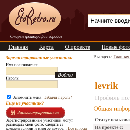
Старые фотографии городов
Главная
Карта
О проекте
Новые фот
Вы здесь:
Главная
Зарегистрированные участники
Имя пользователя:
Пароль:
levrik
Профиль пол
Запомнить меня |
Забыли пароль?
Еще не участник?
Общая инфор
Статус пользова
Зарегистрированные участники могут
размещать свои фото, следить за
На проекте с:
комментариями и многое другое...
Все плюсы