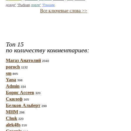
дождя"
"Рыбная
ловля"
"Ранним
Все ключевые слова >>
Топ 15
по количеству комментариев:
Магаз Анатолий
2040
poroch
1132
sm
865
Yana
398
Admin
334
Борис Ассеев
320
Скилеф
305
Белков Альберт
299
МНМ
298
Chuk
220
alek48s
216