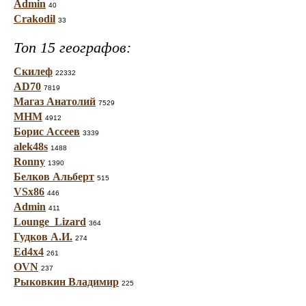
Admin
40
Crakodil
33
Топ 15 географов:
Скилеф
22332
AD70
7819
Магаз Анатолий
7529
МНМ
4912
Борис Ассеев
3339
alek48s
1488
Ronny
1390
Белков Альберт
515
VSx86
446
Admin
411
Lounge_Lizard
364
Гудков А.И.
274
Ed4x4
261
OVN
237
Рыковкин Владимир
225