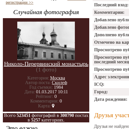
регистрации >>
Последний вход:
Случайная фотография
Комментарии:
Добавлено публ
Добавлено фото
Дополнено публ
Отмечено на ка
Просмотрено пу
Просмотрено пу
последний месяц
Николо-Перервинский монастырь
(1 фото)
Просмотрено пуб
Адрес электрон
Категория:
Москва
Автор поста:
Скилеф
ICQ:
Год съемки:
1984
Дата:
01.03.2017 10:11
Город:
Рейтинг:
0
Дата рождения:
Комментарии:
0
Карта:
Друзья учас
Всего
523451
фотографий в
300790
постах
в
5257
категориях.
Друзья не найден
Это важно