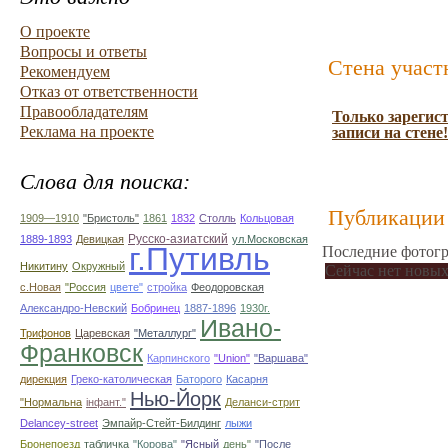
О проекте
Вопросы и ответы
Стена участ
Рекомендуем
Отказ от ответственности
Правообладателям
Только зарегис
Реклама на проекте
записи на стене!
Слова для поиска:
Публикации 
1909—1910
"Бристоль"
1861
1832
Столль
Кольцовая
Русско-азиатский
1889-1893
Девицкая
ул.Московская
г.Путивль
Последние фотогр
Никитину
Окружный
Сейчас нет новых
с.Новая
"Россия
цвете"
стройка
Феодоровская
Александро-Невский
Бобринец
1887-1896
1930г.
Ивано-
Трифонов
Царевская
"Металлург"
Франковск
Карпинского
"Union"
"Варшава"
дирекция
Греко-католическая
Баторого
Касарня
Нью-Йорк
"Нормальна
інфант."
Деланси-стрит
Delancey-street
Эмпайр-Стейт-Билдинг
лыжи
Бронепоезд
табличка
"Корова"
"Ясный
день"
"После