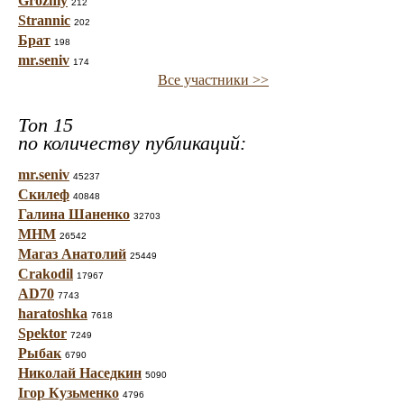
Grozniy
212
Strannic
202
Брат
198
mr.seniv
174
Все участники >>
Топ 15
по количеству публикаций:
mr.seniv
45237
Скилеф
40848
Галина Шаненко
32703
МНМ
26542
Магаз Анатолий
25449
Crakodil
17967
AD70
7743
haratoshka
7618
Spektor
7249
Рыбак
6790
Николай Наседкин
5090
Ігор Кузьменко
4796