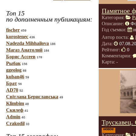
Памятное ф
Топ 15
Категория:
Р
по дополненным публикациям:
Описание:
Фо
Год съемки:
н
fischer
459
korostenec
Автор поста:
436
Nadezda Mihhailova
Дата:
07.08.2
186
Рейтинг:
0
Магаз Анатолий
184
Комментарии:
Борис Ассеев
178
Карта: -
Рыбак
156
ggeolog
88
kuban46
59
Брат
56
AD70
52
Світлана Бериславська
49
Klimbim
48
Скилеф
41
Admin
40
Трускавец. 
Crakodil
33
новое
Категория:
Т