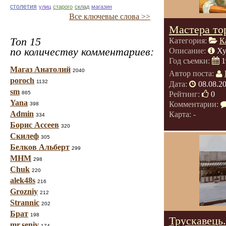
столетия
улиц
старого
склад
магазин
Все ключевые слова >>
Мастера то
Топ 15
Категория:
К
по количеству комментариев:
Описание:
Ху
Год съемки:
1
Магаз Анатолий
2040
Автор поста:
poroch
1132
Дата:
08.08.2
sm
Рейтинг:
0
865
Yana
Комментарии:
398
Admin
Карта: -
334
Борис Ассеев
320
Скилеф
305
Белков Альберт
299
МНМ
298
Chuk
220
alek48s
216
Grozniy
212
Strannic
202
Брат
198
Трускавець
mr.seniv
174