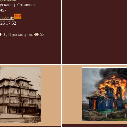
ускавец. Столовая.
957
VIP
mr.seniv
026 17:52
0
, Просмотров:
52