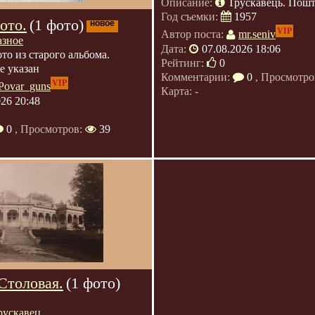
Описание:
Трускавець. Пошт
Год съемки:
1957
ото.
(1 фото)
новое
VIP
Автор поста:
mr.seniv
азное
Дата:
07.08.2026 18:06
то из старого альбома.
Рейтинг:
0
е указан
Комментарии:
0
, Просмотро
VIP
Povar_guns
Карта: -
026 20:48
0
, Просмотров:
39
Столовая.
(1 фото)
рускавец