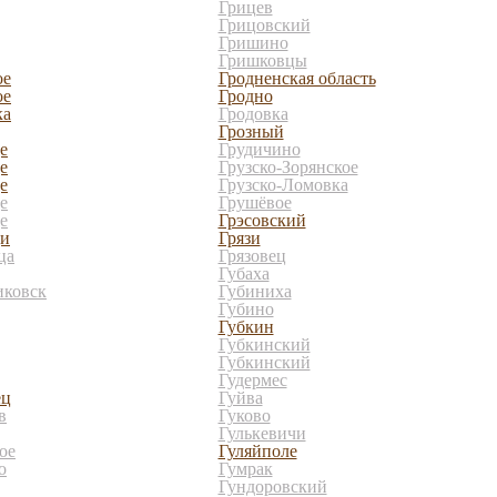
Грицев
Грицовский
Гришино
Гришковцы
ое
Гродненская область
ое
Гродно
ка
Гродовка
Грозный
е
Грудичино
е
Грузско-Зорянское
е
Грузско-Ломовка
е
Грушёвое
е
Грэсовский
щи
Грязи
ца
Грязовец
Губаха
иковск
Губиниха
Губино
Губкин
Губкинский
Губкинский
Гудермес
ец
Гуйва
в
Гуково
Гулькевичи
ое
Гуляйполе
о
Гумрак
Гундоровский