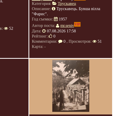
а.
Категория:
Трускавец
Описание:
Трускавець. Бувша вілла
"Фарис".
Год съемки:
1957
VIP
Автор поста:
mr.seniv
в:
52
Дата:
07.08.2026 17:58
Рейтинг:
0
Комментарии:
0
, Просмотров:
51
Карта: -