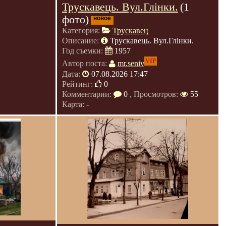
Трускавець. Вул.Глінки.
(1
фото)
новое
Категория:
Трускавец
Описание:
Трускавець. Вул.Глінки.
Год съемки:
1957
VIP
Автор поста:
mr.seniv
Дата:
07.08.2026 17:47
Рейтинг:
0
Комментарии:
0
, Просмотров:
55
Карта: -