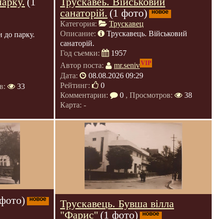
парку.
(1
Трускавеь. Військовий
санаторій.
(1 фото)
новое
Категория:
Трускавец
Описание:
Трускавець. Військовий
 до парку.
санаторій.
Год съемки:
1957
VIP
Автор поста:
mr.seniv
Дата:
08.08.2026 09:29
Рейтинг:
0
в:
33
Комментарии:
0
, Просмотров:
38
Карта: -
 фото)
новое
Трускавець. Бувша вілла
"Фарис"
(1 фото)
новое