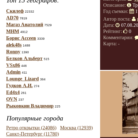
Топ 15 географов:
Описание:
Тр
Скилеф
Год съемки:
1
22332
AD70
Автор поста:
7819
Магаз Анатолий
Дата:
07.08.2
7529
МНМ
Рейтинг:
0
4912
Комментарии:
Борис Ассеев
3339
Карта: -
alek48s
1488
Ronny
1390
Белков Альберт
515
VSx86
446
Admin
411
Lounge_Lizard
364
Гудков А.И.
274
Ed4x4
261
OVN
237
Рыковкин Владимир
225
Популярные города
Ретро открытки (24086)
Москва (12939)
Санкт-Петербург (11780)