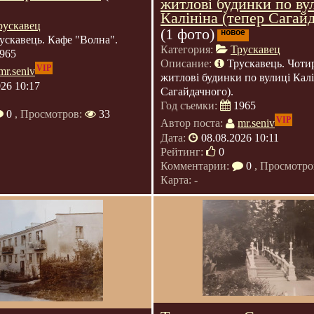
житлові будинки по ву
Калініна (тепер Сагайд
рускавец
(1 фото)
новое
ускавець. Кафе "Волна".
Категория:
Трускавец
965
Описание:
Трускавець. Чоти
VIP
mr.seniv
житлові будинки по вулиці Калі
026 10:17
Сагайдачного).
Год съемки:
1965
0
, Просмотров:
33
VIP
Автор поста:
mr.seniv
Дата:
08.08.2026 10:11
Рейтинг:
0
Комментарии:
0
, Просмотро
Карта: -