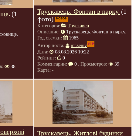
Трускавець. Фонтан в парку.
(1
ище.
(1
фото)
новое
Категория:
Трускавец
Описание:
Трускавець. Фонтан в парку.
сховище.
Год съемки:
1965
VIP
Автор поста:
mr.seniv
Дата:
08.08.2026 10:22
Рейтинг:
0
Комментарии:
0
, Просмотров:
39
в:
38
Карта: -
оверхові
Трускавець. Житлові будинки