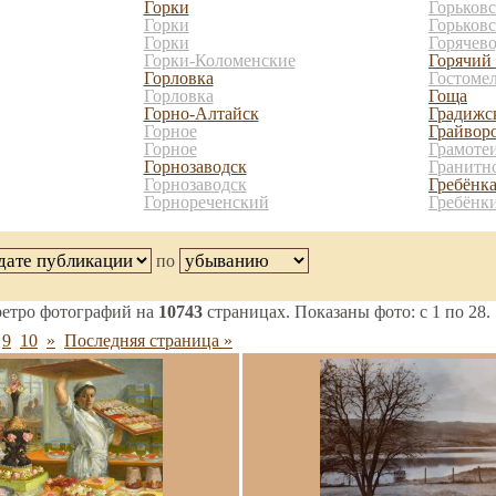
Горки
Горьков
Горки
Горьковс
Горки
Горячев
Горки-Коломенские
Горячий
Горловка
Гостоме
Горловка
Гоща
Горно-Алтайск
Градижс
Горное
Грайвор
Горное
Грамоте
Горнозаводск
Гранитн
Горнозаводск
Гребёнк
Горнореченский
Гребёнк
по
етро фотографий на
10743
страницах. Показаны фото: с 1 по 28.
9
10
»
Последняя страница »