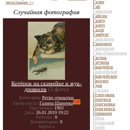
Гадяч
регистрации >>
Гай
Случайная фотография
Гайворон
Гайсин
Галич
Галич
Галле
Гамбург
Гамильтон
Ганновер
Ганцевичи
Гарь-Покровское
Гаспра
Гатчина
Гвардейск
Гвардейское
Гвардейское
Гвоздец
Котёнок на скамейке и жук-
Гдов
дровосек
(2 фото)
Гезгалы
Геленджик
Категория:
Ретро открытки
Геническ
VIP
Автор поста:
Галина Шаненко
Георгиевка
Год съемки:
1903
Георгиевск
Дата:
26.01.2019 19:22
Германия
Рейтинг:
0
Герца
Комментарии:
0
Гидроторф
Карта:
-
Гирей