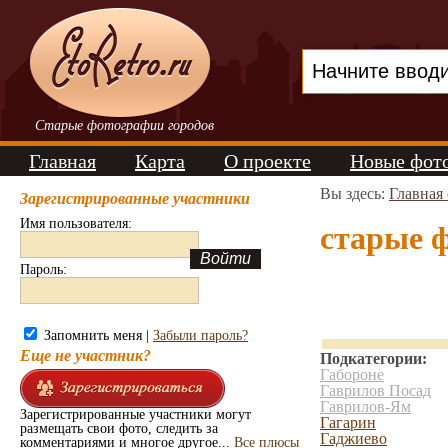
Старые фотографии городов
Главная
Карта
О проекте
Новые фот
Вы здесь:
Главная
Зарегистрированные участники
Имя пользователя:
старые 
Пароль:
Запомнить меня |
Забыли пароль?
Еще не участник?
Подкатегории:
Габороне
Гаврилов Посад
Гаврилов-Ям
Зарегистрированные участники могут
Гагарин
размещать свои фото, следить за
Гаджиево
комментариями и многое другое...
Все плюсы