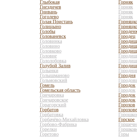
Глыбокая
Горняк
Гнездичев
Горняк
Гнивань
Горняк
Гоголево
Горняк
Голая Пристань
Горняцк
Голицыно
Горняцк
Голобы
Городен
Голованевск
Городец
Головинка
Городищ
Головино
Городищ
Головково
Городищ
Головне
Городищ
Гололобовка
Городищ
Голубой Залив
Городи
Голынки
Городни
Голышманово
Городня
Гольмовский
Городов
Гомель
Городок
Гомельская область
Городок
Гончаровка
Городок
Гончаровское
Городок
Горагорский
Горохов
Горбатов
Горохов
Горбатовка
Горошко
Горбачёво-Михайловка
Горское
Горбово-Фабрика
Горшечн
Горелки
Горшков
Горетово
Горы