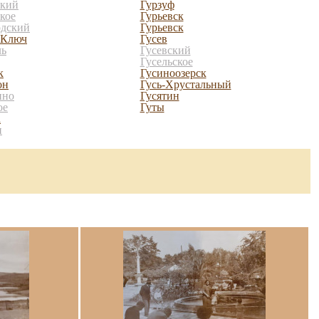
ский
Гурзуф
кое
Гурьевск
одский
Гурьевск
 Ключ
Гусев
ль
Гусевский
Гусельское
к
Гусиноозерск
он
Гусь-Хрустальный
ино
Гусятин
ое
Гуты
а
и