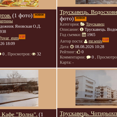
Трускавець. Водосхов
ртов.
(1 фото)
новое
фото)
новое
артины
Категория:
Трускавец
дожник Яновская О.Д.
Описание:
Трускавець. Водо
938
Год съемки:
1965
VIP
Povar_guns
VIP
Автор поста:
mr.seniv
026 18:09
Дата:
08.08.2026 10:28
Рейтинг:
0
0
, Просмотров:
32
Комментарии:
0
, Просмотро
Карта: -
Трускавець. Чотирьохп
. Кафе "Волна".
(1