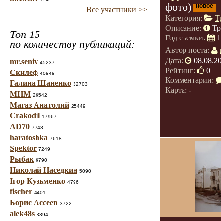
фото)
новое
Все участники >>
Категория:
Т
Описание:
Тр
Топ 15
Год съемки:
1
по количеству публикаций:
Автор поста:
Дата:
08.08.2
mr.seniv
45237
Рейтинг:
0
Скилеф
40848
Комментарии:
Галина Шаненко
32703
Карта: -
МНМ
26542
Магаз Анатолий
25449
Crakodil
17967
AD70
7743
haratoshka
7618
Spektor
7249
Рыбак
6790
Николай Наседкин
5090
Ігор Кузьменко
4796
fischer
4401
Борис Ассеев
3722
alek48s
3394