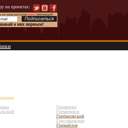
ру на проектах:
 на нашу рассылку
новых
публикаций!
знавай о них первым!
ники
аевка
Гремячево
альский
Гремячинск
Грибановский
Григорьевское
Гримайлов