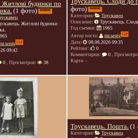
Трускавець. Сходи до 
. Житлові будинки по
фото)
новое
нка.
(1 фото)
новое
Категория:
Трускавец
рускавец
Описание:
Трускавець. Сходи
ускавець. Житлові будинки
Год съемки:
1965
ка.
VIP
Автор поста:
mr.seniv
965
Дата:
08.08.2026 09:35
VIP
mr.seniv
Рейтинг:
0
026 09:42
Комментарии:
0
, Просмотро
Карта: -
0
, Просмотров:
38
Трускавець. Пошта.
(1
Категория:
Трускавец