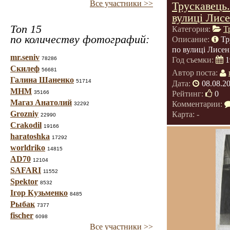
Все участники >>
Трускавець
вулиці Лисе
Топ 15
Категория:
Т
по количеству фотографий:
Описание:
Тр
по вулиці Лисен
mr.seniv
78286
Год съемки:
1
Скилеф
56681
Автор поста:
Галина Шаненко
51714
Дата:
08.08.2
МНМ
Рейтинг:
0
35166
Магаз Анатолий
Комментарии:
32292
Grozniy
Карта: -
22990
Crakodil
19166
haratoshka
17292
worldriko
14815
AD70
12104
SAFARI
11552
Spektor
8532
Ігор Кузьменко
8485
Рыбак
7377
fischer
6098
Все участники >>