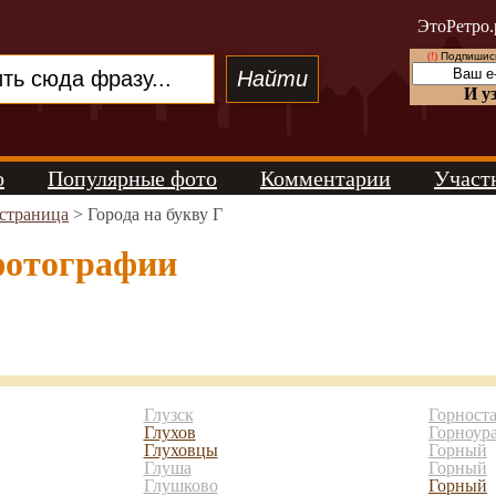
ЭтоРетро.
(!)
Подпишись
И у
о
Популярные фото
Комментарии
Участ
 страница
>
Города на букву Г
фотографии
Глузск
Горност
Глухов
Горноур
Глуховцы
Горный
Глуша
Горный
Глушково
Горный