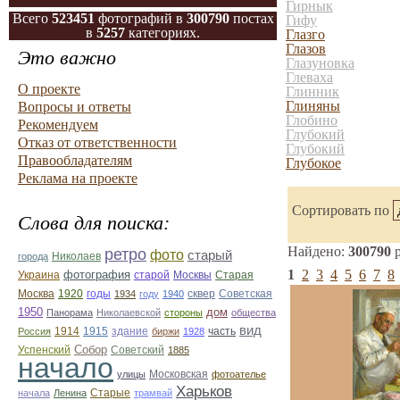
Гирнык
Всего
523451
фотографий в
300790
постах
Гифу
в
5257
категориях.
Глазго
Глазов
Это важно
Глазуновка
Глеваха
О проекте
Глинник
Глиняны
Вопросы и ответы
Глобино
Рекомендуем
Глубокий
Отказ от ответственности
Глубокий
Правообладателям
Глубокое
Реклама на проекте
Сортировать по
Слова для поиска:
Найдено:
300790
р
ретро
фото
старый
Николаев
города
1
2
3
4
5
6
7
8
фотография
Украина
Старая
старой
Москвы
Москва
1920
годы
сквер
1934
году
1940
Советская
1950
дом
Панорама
Николаевской
стороны
общества
вид
1914
1915
здание
Россия
биржи
1928
часть
Собор
Успенский
Советский
1885
начало
улицы
Московская
фотоателье
Харьков
Старые
начала
Ленина
трамвай