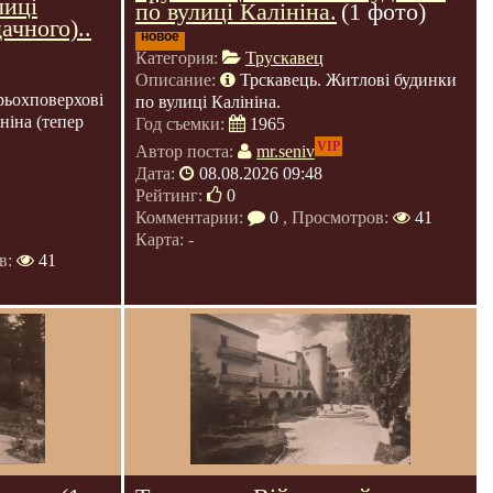
лиці
по вулиці Калініна.
(1 фото)
ачного)..
новое
Категория:
Трускавец
Описание:
Трскавець. Житлові будинки
рьохповерхові
по вулиці Калініна.
ніна (тепер
Год съемки:
1965
VIP
Автор поста:
mr.seniv
Дата:
08.08.2026 09:48
Рейтинг:
0
Комментарии:
0
, Просмотров:
41
Карта: -
в:
41