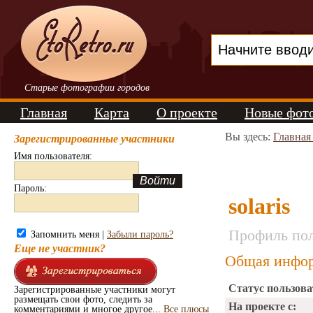
Старые фотографии городов
Главная
Карта
О проекте
Новые фот
Вы здесь:
Главная
Зарегистрированные участники
Имя пользователя:
Пароль:
solaris
Профиль пол
Запомнить меня |
Забыли пароль?
Еще не участник?
Общая инфор
Статус пользова
Зарегистрированные участники могут
размещать свои фото, следить за
На проекте с:
комментариями и многое другое...
Все плюсы