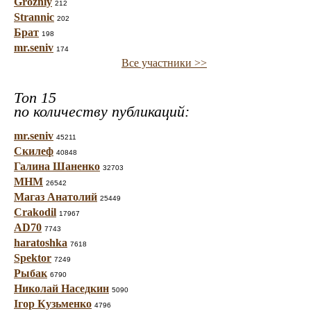
Grozniy
212
Strannic
202
Брат
198
mr.seniv
174
Все участники >>
Топ 15
по количеству публикаций:
mr.seniv
45211
Скилеф
40848
Галина Шаненко
32703
МНМ
26542
Магаз Анатолий
25449
Crakodil
17967
AD70
7743
haratoshka
7618
Spektor
7249
Рыбак
6790
Николай Наседкин
5090
Ігор Кузьменко
4796