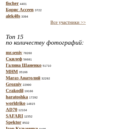
fischer
4401
Борис Ассеев
3722
alek48s
3394
Все участники >>
Топ 15
по количеству фотографий:
mr.seniv
78260
Скилеф
56681
Галина Шаненко
51710
МНМ
35166
Магаз Анатолий
32292
Grozniy
22990
Crakodil
19166
haratoshka
17292
worldriko
14815
AD70
12104
SAFARI
11552
Spektor
8532
Ігор Кузьменко