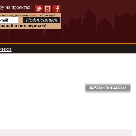
ру на проектах:
 на нашу рассылку
новых
публикаций!
знавай о них первым!
ники