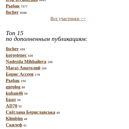
8485
Рыбак
7377
fischer
6098
Все участники >>
Топ 15
по дополненным публикациям:
fischer
459
korostenec
436
Nadezda Mihhailova
186
Магаз Анатолий
184
Борис Ассеев
178
Рыбак
156
ggeolog
88
kuban46
59
Брат
56
AD70
52
Світлана Бериславська
49
Klimbim
48
Скилеф
41