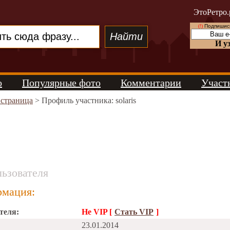
ЭтоРетро.
(!)
Подпишись
И у
о
Популярные фото
Комментарии
Участ
 страница
> Профиль участника: solaris
ьзователя
мация:
теля:
Не VIP [
Стать VIP
]
23.01.2014