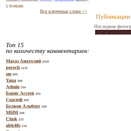
С
Будагова
Все ключевые слова >>
Публикации 
Последние фотогр
Сейчас нет новых
Топ 15
по количеству комментариев:
Магаз Анатолий
2040
poroch
1132
sm
865
Yana
398
Admin
334
Борис Ассеев
320
Скилеф
305
Белков Альберт
299
МНМ
298
Chuk
220
alek48s
216