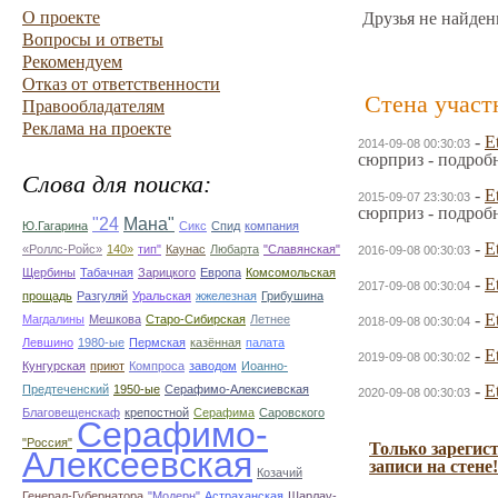
О проекте
Друзья не найден
Вопросы и ответы
Рекомендуем
Отказ от ответственности
Стена участ
Правообладателям
Реклама на проекте
-
E
2014-09-08 00:30:03
сюрприз - подроб
Слова для поиска:
-
E
2015-09-07 23:30:03
сюрприз - подроб
"24
Мана"
Ю.Гагарина
Сикс
Спид
компания
-
E
«Роллс-Ройс»
140»
тип"
Каунас
Любарта
"Славянская"
2016-09-08 00:30:03
Щербины
Табачная
Зарицкого
Европа
Комсомольская
-
E
2017-09-08 00:30:04
прощадь
Разгуляй
Уральская
жжелезная
Грибушина
-
E
Магдалины
Мешкова
Старо-Сибирская
Летнее
2018-09-08 00:30:04
Левшино
1980-ые
Пермская
казённая
палата
-
E
2019-09-08 00:30:02
Кунгурская
приют
Компроса
заводом
Иоанно-
-
E
Предтеченский
1950-ые
Серафимо-Алексиевская
2020-09-08 00:30:03
Благовещенскаф
крепостной
Серафима
Саровского
Серафимо-
"Россия"
Только зарегис
Алексеевская
записи на стене!
Козачий
Генерал-Губернатора
"Модерн"
Астраханская
Шарлау-