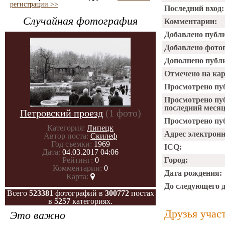
регистрации >>
Последний вход:
Случайная фотография
Комментарии:
Добавлено публ
Добавлено фото
Дополнено публ
Отмечено на ка
Просмотрено пу
Просмотрено пу
последний месяц
Петровский проезд
(1 фото)
Просмотрено пуб
Категория:
Липецк
Адрес электрон
Автор поста:
Скилеф
Год съемки:
1969
ICQ:
Дата:
04.03.2017 04:06
Рейтинг:
0
Город:
Комментарии:
0
Дата рождения:
Карта:
До следующего 
Всего
523381
фотографий в
300772
постах
в
5257
категориях.
Друзья учас
Это важно