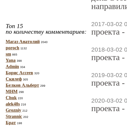
направили
2017-03-02 
Топ 15
проекта -
по количеству комментариев:
Магаз Анатолий
2040
poroch
2018-03-02 
1132
sm
проекта -
865
Yana
398
Admin
334
Борис Ассеев
320
2019-03-02 
Скилеф
305
проекта -
Белков Альберт
299
МНМ
298
Chuk
220
2020-03-02 
alek48s
216
проекта -
Grozniy
212
Strannic
202
Брат
198