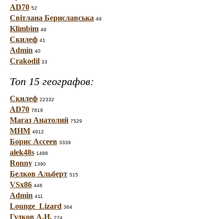
AD70
52
Світлана Бериславська
49
Klimbim
48
Скилеф
41
Admin
40
Crakodil
33
Топ 15 географов:
Скилеф
22332
AD70
7819
Магаз Анатолий
7529
МНМ
4912
Борис Ассеев
3339
alek48s
1488
Ronny
1390
Белков Альберт
515
VSx86
446
Admin
411
Lounge_Lizard
364
Гудков А.И.
274