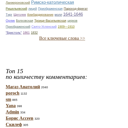
Римско-католическая
Ланжероновский
Ришельевский
лицей
Приображенская
Пароход-фрегат
1641-1646
Тирг
Щеголев
бомбардирование
молл
Орлик
Болховская
Троице-Васильевская
церков
Приображенский
Свято-Успенский
1909—1910
"Бристоль"
1861
1832
Все ключевые слова >>
Топ 15
по количеству комментариев:
Магаз Анатолий
2040
poroch
1132
sm
865
Yana
398
Admin
334
Борис Ассеев
320
Скилеф
305