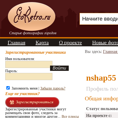
Старые фотографии городов
Главная
Карта
О проекте
Новые фот
Вы здесь:
Главная
Зарегистрированные участники
Имя пользователя:
Пароль:
nshap55
Профиль пол
Запомнить меня |
Забыли пароль?
Еще не участник?
Общая инфор
Статус пользова
Зарегистрированные участники могут
размещать свои фото, следить за
На проекте с:
комментариями и многое другое...
Все плюсы