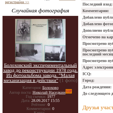
регистрации >>
Последний вход:
Случайная фотография
Комментарии:
Добавлено публ
Добавлено фото
Дополнено публ
Отмечено на ка
Просмотрено пу
Просмотрено пу
последний месяц
Просмотрено пуб
Болоховский экспериментальный
Адрес электрон
завод до реконструкции 1978 года.
ICQ:
Из фотоальбома завода. "Малая
механизация в действии"
(1 фото)
Город:
Дата рождения:
Категория:
Болохово
VIP
Автор поста:
Николай Наседкин
До следующего 
Год съемки:
1977
Дата:
28.09.2017 15:55
Рейтинг:
0
Друзья учас
Комментарии:
0
Карта:
-