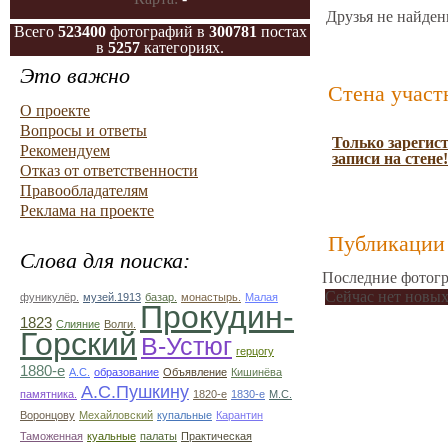
Друзья не найден
Всего
523400
фотографий в
300781
постах
в
5257
категориях.
Это важно
Стена участ
О проекте
Вопросы и ответы
Только зарегис
Рекомендуем
записи на стене!
Отказ от ответственности
Правообладателям
Реклама на проекте
Публикации 
Слова для поиска:
Последние фотогр
Сейчас нет новых
фуникулёр.
музей.1913
базар.
монастырь.
Малая
Прокудин-
1823
Слияние
Волги.
Горский
В-Устюг
герцогу
1880-е
А.С.
образование
Объявление
Кишинёва
А.С.Пушкину
памятника.
1820-е
1830-е
М.С.
Воронцову
Мехайловский
купальные
Карантин
Таможенная
куальные
палаты
Практическая