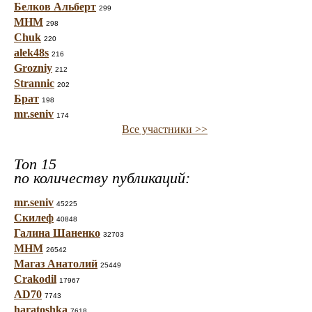
Белков Альберт
299
МНМ
298
Chuk
220
alek48s
216
Grozniy
212
Strannic
202
Брат
198
mr.seniv
174
Все участники >>
Топ 15
по количеству публикаций:
mr.seniv
45225
Скилеф
40848
Галина Шаненко
32703
МНМ
26542
Магаз Анатолий
25449
Crakodil
17967
AD70
7743
haratoshka
7618