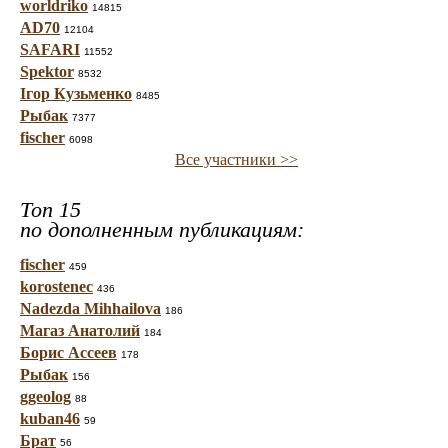
worldriko
14815
AD70
12104
SAFARI
11552
Spektor
8532
Ігор Кузьменко
8485
Рыбак
7377
fischer
6098
Все участники >>
Топ 15
по дополненным публикациям:
fischer
459
korostenec
436
Nadezda Mihhailova
186
Магаз Анатолий
184
Борис Ассеев
178
Рыбак
156
ggeolog
88
kuban46
59
Брат
56