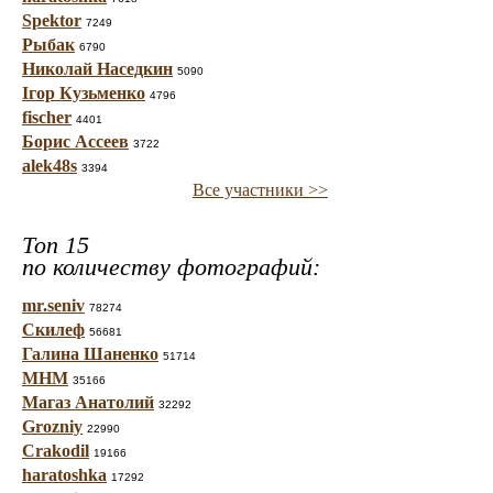
Spektor
7249
Рыбак
6790
Николай Наседкин
5090
Ігор Кузьменко
4796
fischer
4401
Борис Ассеев
3722
alek48s
3394
Все участники >>
Топ 15
по количеству фотографий:
mr.seniv
78274
Скилеф
56681
Галина Шаненко
51714
МНМ
35166
Магаз Анатолий
32292
Grozniy
22990
Crakodil
19166
haratoshka
17292