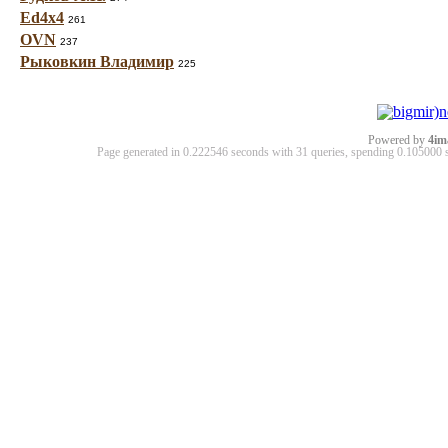
Ed4x4
261
OVN
237
Рыковкин Владимир
225
Powered by
4im
Page generated in 0.222546 seconds with 31 queries, spending 0.10500