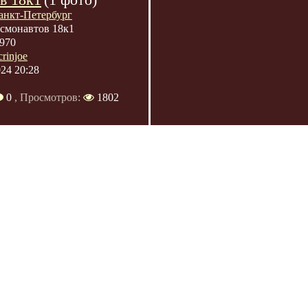
анкт-Петербург
смонавтов 18к1
970
crinjoe
024 20:28
0
, Просмотров:
1802