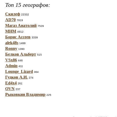
Топ 15 географов:
Скилеф
22332
AD70
7819
Магаз Анатолий
7529
МНМ
4912
Борис Ассеев
3339
alek48s
1488
Ronny
1390
Белков Альберт
515
VSx86
446
Admin
411
Lounge_Lizard
364
Гудков А.И.
274
Ed4x4
261
OVN
237
Рыковкин Владимир
225