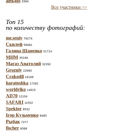
alek48s
3394
Все участники >>
Топ 15
по количеству фотографий:
mr.seniv
78274
Скилеф
56681
Галина Шаненко
51714
МНМ
35166
Магаз Анатолий
32292
Grozniy
22990
Crakodil
19166
haratoshka
17292
worldriko
14815
AD70
12104
SAFARI
11552
Spektor
8532
Ігор Кузьменко
8485
Рыбак
7377
fischer
6098