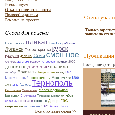
Рекомендуем
Отказ от ответственности
Правообладателям
Стена участ
Реклама на проекте
Только зарегис
Слова для поиска:
записи на стене!
плакат
Никольский
рабочие
НьюЙорк
курск
Луганск
Фотооткрытка
смешное
Сочи
Публикации 
губерния
девушки
журнал
2006
Обложка
playboy
Фотосессия
костюм
Последние фотогр
дорожное
движение
правила
Водитель
автобус
Полуприцеп
тягачу
МАЗ
Москвич
Междугородний
проходимости
1800
430
Тернополь
Адлера
1766
1849
Железнодорожная
Салтыковка
Макиевская
октябрь
Базарная
Стрелецкая
Поздравительная
ДнепроГЭС
горожане
торговля
железной
1921
взорванный
машинный
битва
Щорса
Все ключевые слова >>
Космонавто