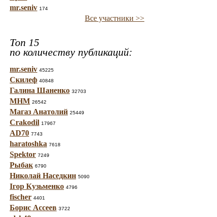
mr.seniv
174
Все участники >>
Топ 15
по количеству публикаций:
mr.seniv
45225
Скилеф
40848
Галина Шаненко
32703
МНМ
26542
Магаз Анатолий
25449
Crakodil
17967
AD70
7743
haratoshka
7618
Spektor
7249
Рыбак
6790
Николай Наседкин
5090
Ігор Кузьменко
4796
fischer
4401
Борис Ассеев
3722