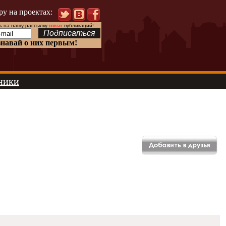
ру на проектах:
 на нашу рассылку
новых
публикаций!
знавай о них первым!
ники