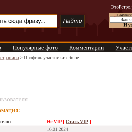
ЭтоРетро.
(!)
Подпишись
И у
о
Популярные фото
Комментарии
Участ
 страница
> Профиль участника: crinjoe
ьзователя
мация:
теля:
Не VIP [
Стать VIP
]
16.01.2024