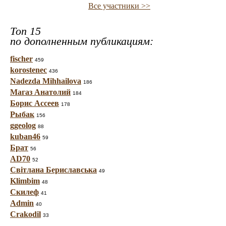
Все участники >>
Топ 15
по дополненным публикациям:
fischer
459
korostenec
436
Nadezda Mihhailova
186
Магаз Анатолий
184
Борис Ассеев
178
Рыбак
156
ggeolog
88
kuban46
59
Брат
56
AD70
52
Світлана Бериславська
49
Klimbim
48
Скилеф
41
Admin
40
Crakodil
33