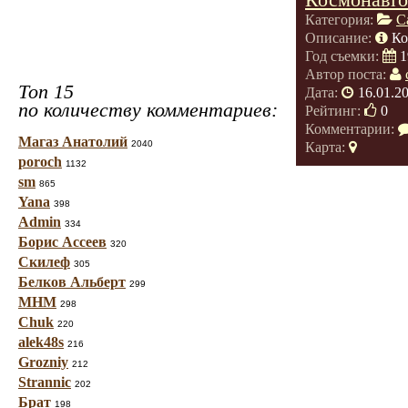
Категория:
С
Описание:
Ко
Год съемки:
1
Автор поста:
Топ 15
Дата:
16.01.2
по количеству комментариев:
Рейтинг:
0
Комментарии:
Магаз Анатолий
2040
Карта:
poroch
1132
sm
865
Yana
398
Admin
334
Борис Ассеев
320
Скилеф
305
Белков Альберт
299
МНМ
298
Chuk
220
alek48s
216
Grozniy
212
Strannic
202
Брат
198