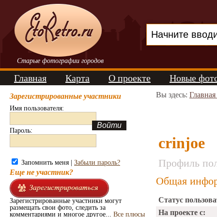
Старые фотографии городов
Главная
Карта
О проекте
Новые фот
Вы здесь:
Главная
Зарегистрированные участники
Имя пользователя:
Пароль:
crinjoe
Профиль пол
Запомнить меня |
Забыли пароль?
Еще не участник?
Общая инфор
Статус пользова
Зарегистрированные участники могут
размещать свои фото, следить за
На проекте с:
комментариями и многое другое...
Все плюсы