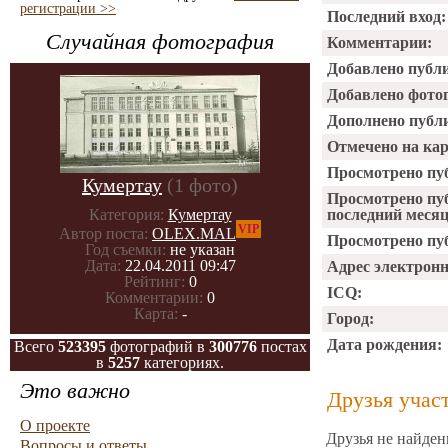
регистрации >>
Последний вход:
Случайная фотография
Комментарии:
Добавлено публ
Добавлено фото
Дополнено публ
Отмечено на ка
Просмотрено пу
Кумертау
(1 фото)
Просмотрено пу
Категория:
Кумертау
последний месяц
VIP
Автор поста:
OLEX.MAL
Просмотрено пуб
Год съемки:
не указан
Дата:
22.04.2011 09:47
Адрес электрон
Рейтинг:
0
ICQ:
Комментарии:
0
Карта:
-
Город:
Дата рождения:
Всего
523395
фотографий в
300776
постах
в
5257
категориях.
Это важно
Друзья учас
О проекте
Друзья не найден
Вопросы и ответы