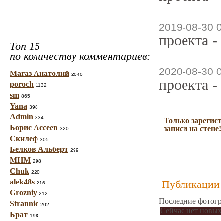
2019-08-30 
проекта -
Топ 15
по количеству комментариев:
2020-08-30 
Магаз Анатолий
2040
проекта -
poroch
1132
sm
865
Yana
398
Admin
334
Только зарегис
Борис Ассеев
записи на стене!
320
Скилеф
305
Белков Альберт
299
МНМ
298
Chuk
220
alek48s
Публикации 
216
Grozniy
212
Последние фотогр
Strannic
202
Сейчас нет новых
Брат
198