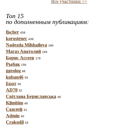
Все участники >>
Топ 15
по дополненным публикациям:
fischer
459
korostenec
436
Nadezda Mihhailova
186
Магаз Анатолий
184
Борис Ассеев
178
Рыбак
156
ggeolog
88
kuban46
59
Брат
56
AD70
52
Світлана Бериславська
49
Klimbim
48
Скилеф
41
Admin
40
Crakodil
33