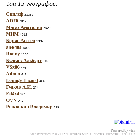
Топ 15 географов:
Скилеф
22332
AD70
7819
Магаз Анатолий
7529
МНМ
4912
Борис Ассеев
3339
alek48s
1488
Ronny
1390
Белков Альберт
515
VSx86
446
Admin
411
Lounge_Lizard
364
Гудков А.И.
274
Ed4x4
261
OVN
237
Рыковкин Владимир
225
Powered by
4im
Page generated in 0.217271 seconds with 31 queries, spending 0.09100