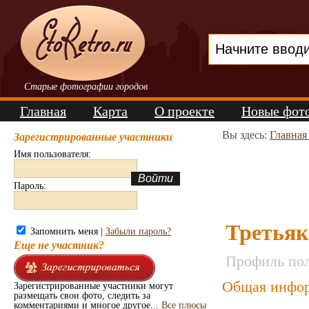
Старые фотографии городов
Главная
Карта
О проекте
Новые фот
Вы здесь:
Главная
Зарегистрированные участники
Имя пользователя:
Пароль:
Третьяк
Запомнить меня |
Забыли пароль?
Еще не участник?
Профиль пол
Общая инфор
Зарегистрированные участники могут
размещать свои фото, следить за
комментариями и многое другое...
Все плюсы