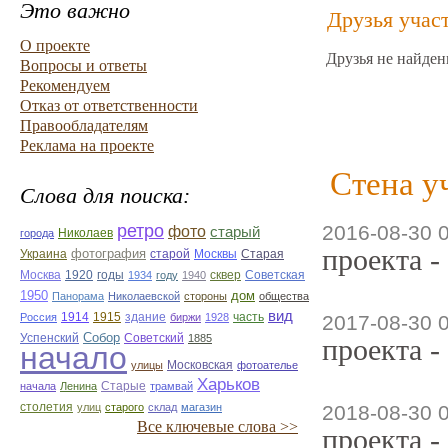
Это важно
Друзья учас
О проекте
Друзья не найден
Вопросы и ответы
Рекомендуем
Отказ от ответственности
Правообладателям
Реклама на проекте
Стена у
Слова для поиска:
ретро
2016-08-30 
фото
старый
Николаев
города
проекта -
фотография
Украина
Старая
старой
Москвы
Москва
1920
годы
сквер
1934
году
1940
Советская
1950
дом
Панорама
Николаевской
стороны
общества
вид
1914
1915
здание
Россия
биржи
1928
часть
2017-08-30 
Собор
Успенский
Советский
1885
проекта -
начало
улицы
Московская
фотоателье
Харьков
Старые
начала
Ленина
трамвай
столетия
улиц
старого
склад
магазин
2018-08-30 
Все ключевые слова >>
проекта -