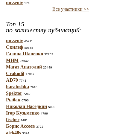
mr.seniv
174
Все участники >>
Топ 15
по количеству публикаций:
mr.seniv
45211
Скилеф
40848
Галина Шаненко
32703
МНМ
26542
Магаз Анатолий
25449
Crakodil
17967
AD70
7743
haratoshka
7618
Spektor
7249
Рыбак
6790
Николай Наседкин
5090
Ігор Кузьменко
4796
fischer
4401
Борис Ассеев
3722
alek48s
3394