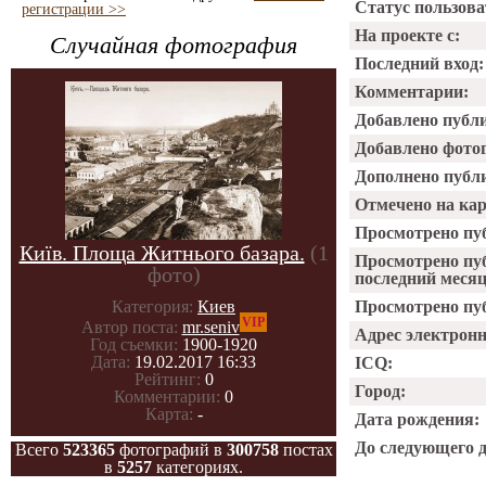
Статус пользова
регистрации >>
На проекте с:
Случайная фотография
Последний вход:
Комментарии:
Добавлено публ
Добавлено фото
Дополнено публ
Отмечено на ка
Просмотрено пу
Київ. Площа Житнього базара.
(1
Просмотрено пу
фото)
последний месяц
Категория:
Киев
Просмотрено пуб
VIP
Автор поста:
mr.seniv
Адрес электрон
Год съемки:
1900-1920
Дата:
19.02.2017 16:33
ICQ:
Рейтинг:
0
Город:
Комментарии:
0
Карта:
-
Дата рождения:
До следующего 
Всего
523365
фотографий в
300758
постах
в
5257
категориях.