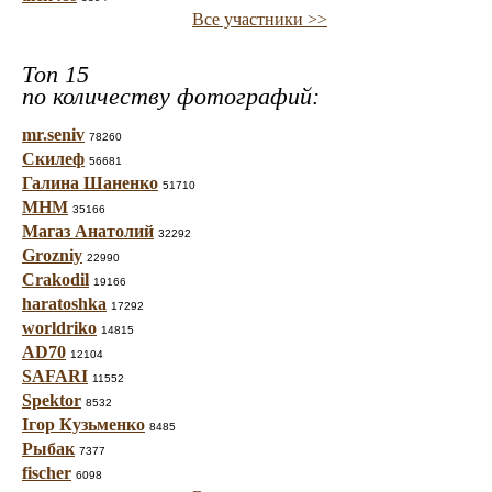
Все участники >>
Топ 15
по количеству фотографий:
mr.seniv
78260
Скилеф
56681
Галина Шаненко
51710
МНМ
35166
Магаз Анатолий
32292
Grozniy
22990
Crakodil
19166
haratoshka
17292
worldriko
14815
AD70
12104
SAFARI
11552
Spektor
8532
Ігор Кузьменко
8485
Рыбак
7377
fischer
6098