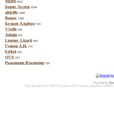
МНМ
4912
Борис Ассеев
3339
alek48s
1488
Ronny
1390
Белков Альберт
515
VSx86
446
Admin
411
Lounge_Lizard
364
Гудков А.И.
274
Ed4x4
261
OVN
237
Рыковкин Владимир
225
Powered by
4im
Page generated in 0.199675 seconds with 31 queries, spending 0.07800