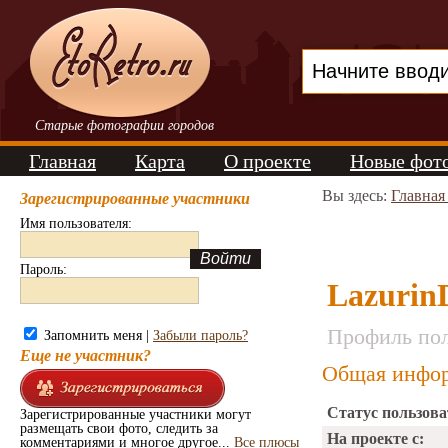
Старые фотографии городов
Главная
Карта
О проекте
Новые фот
Вы здесь:
Главная
Зарегистрированные участники
Имя пользователя:
Пароль:
Lazurin
Профиль пол
Запомнить меня |
Забыли пароль?
Еще не участник?
Общая инфор
Статус пользова
Зарегистрированные участники могут
размещать свои фото, следить за
На проекте с:
комментариями и многое другое...
Все плюсы