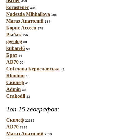
fischer
459
korostenec
436
Nadezda Mihhailova
186
Магаз Анатолий
184
Борис Ассеев
178
Рыбак
156
ggeolog
88
kuban46
59
Брат
56
AD70
52
Світлана Бериславська
49
Klimbim
48
Скилеф
41
Admin
40
Crakodil
33
Топ 15 географов:
Скилеф
22332
AD70
7819
Магаз Анатолий
7529