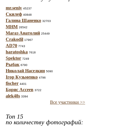
mr.seniv
45237
Скилеф
40848
Галина Шаненко
32703
МНМ
26542
Магаз Анатолий
25449
Crakodil
17967
AD70
7743
haratoshka
7618
Spektor
7249
Рыбак
6790
Николай Наседкин
5090
Ігор Кузьменко
4796
fischer
4401
Борис Ассеев
3722
alek48s
3394
Все участники >>
Топ 15
по количеству фотографий: