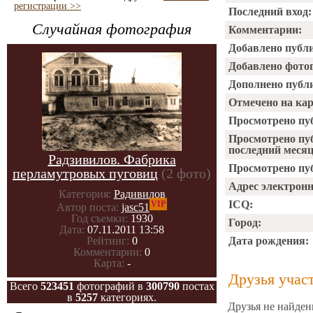
регистрации >>
Последний вход:
Случайная фотография
Комментарии:
Добавлено публ
Добавлено фото
Дополнено публ
Отмечено на ка
Просмотрено пу
Просмотрено пу
последний месяц
Радзивилов. Фабрика
Просмотрено пуб
перламутровых пуговиц
(2 фото)
Адрес электрон
Категория:
Радивилов
ICQ:
VIP
Автор поста:
jasc51
Год съемки:
1930
Город:
Дата:
07.11.2011 13:58
Дата рождения:
Рейтинг:
0
Комментарии:
0
Карта:
-
Друзья учас
Всего
523451
фотографий в
300790
постах
в
5257
категориях.
Друзья не найден