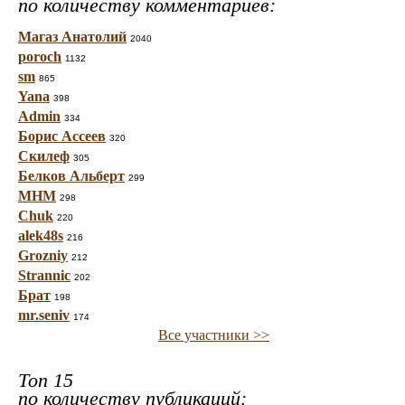
по количеству комментариев:
Магаз Анатолий
2040
poroch
1132
sm
865
Yana
398
Admin
334
Борис Ассеев
320
Скилеф
305
Белков Альберт
299
МНМ
298
Chuk
220
alek48s
216
Grozniy
212
Strannic
202
Брат
198
mr.seniv
174
Все участники >>
Топ 15
по количеству публикаций: