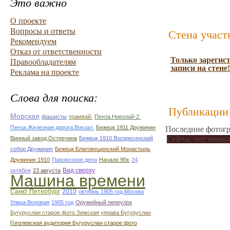
Это важно
О проекте
Вопросы и ответы
Стена участ
Рекомендуем
Отказ от ответственности
Только зарегис
Правообладателям
записи на стене!
Реклама на проекте
Слова для поиска:
Публикации 
Морская
фашисты
трамвай.
Пенза.Николай-2.
Пенза.Железная дорога.Вокзал.
Бежецк 1911 Дружинин
Последние фотогр
Сейчас нет новых
Винный завод Остречина
Бежецк 1910 Воскресенский
собор Дружинин
Бежецк Благовещенский Монастырь
Дружинин 1910
Паровозное депо
Начало 90х
24
Вид сверху
октября
23 августа
Машина времени
Санкт Петербург
2010
октябрь 1905 год Москва
Улица Воловая
1905 год
Оружейный переулок
Бугуруслан старое фото Земская управа Бугуруслан
Гоголевская аудитория Бугуруслан старое фото