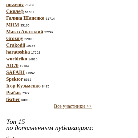
mr.seniv
78286
Скилеф
56681
Галина Шаненко
51714
МНМ
35166
Магаз Анатолий
32292
Grozniy
22990
Crakodil
19166
haratoshka
17292
worldriko
14815
AD70
12104
SAFARI
11552
Spektor
8532
Ігор Кузьменко
8485
Рыбак
7377
fischer
6098
Все участники >>
Топ 15
по дополненным публикациям: