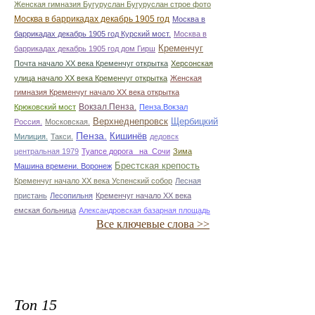
Женская гимназия Бугуруслан Бугуруслан строе фото
Москва в баррикадах декабрь 1905 год
Москва в
баррикадах декабрь 1905 год Курский мост.
Москва в
Кременчуг
баррикадах декабрь 1905 год дом Гирш
Почта начало ХХ века Кременчуг открытка
Херсонская
улица начало ХХ века Кременчуг открытка
Женская
гимназия Кременчуг начало ХХ века открытка
Вокзал.Пенза.
Крюковский мост
Пенза.Вокзал
Верхнеднепровск
Щербицкий
Россия.
Московская.
Пенза.
Кишинёв
Милиция.
Такси.
дедовск
центральная 1979
Туапсе дорога _на_Сочи
Зима
Брестская крепость
Машина времени. Воронеж
Кременчуг начало ХХ века Успенский собор
Лесная
пристань
Лесопильня
Кременчуг начало ХХ века
емская больница
Александровская базарная площадь
Все ключевые слова >>
Топ 15